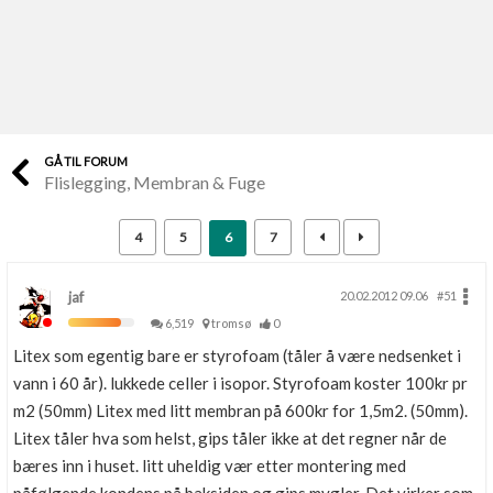
Last opp selv
Ta vare på fargekoder og kvitteringer
Verdi & økonomi
Din største investering
GÅ TIL FORUM
Flislegging, Membran & Fuge
Finn håndverkere
Søk blant 9000 bedrifter
4
5
6
7
Papirer som mangler
Skaff dokumentasjon som mangler
jaf
20.02.2012 09.06
#51
6,519
tromsø
0
Kundeservice
Litex som egentig bare er styrofoam (tåler å være nedsenket i
Få svar på det du lurer på
vann i 60 år). lukkede celler i isopor. Styrofoam koster 100kr pr
m2 (50mm) Litex med litt membran på 600kr for 1,5m2. (50mm).
Kom i gang med Boligmappa
Litex tåler hva som helst, gips tåler ikke at det regner når de
Se din bolig? Klikk her
bæres inn i huset. litt uheldig vær etter montering med