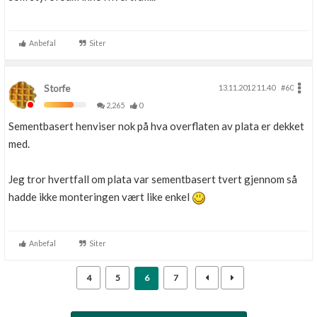
Anbefal
Siter
Storfe
13.11.2012 11.40
#60
2,265
0
Sementbasert henviser nok på hva overflaten av plata er dekket
med.
Jeg tror hvertfall om plata var sementbasert tvert gjennom så
hadde ikke monteringen vært like enkel
Anbefal
Siter
4
5
6
7