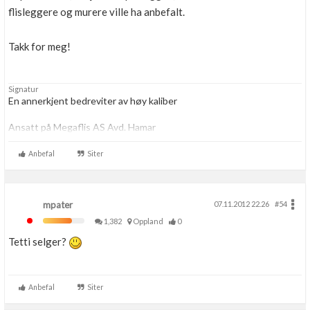
flisleggere og murere ville ha anbefalt.
Takk for meg!
Signatur
En annerkjent bedreviter av høy kaliber
Ansatt på Megaflis AS Avd. Hamar
www.Megaflis.no
Anbefal
Siter
mpater
07.11.2012 22.26
#54
1,382
Oppland
0
Tetti selger?
Anbefal
Siter