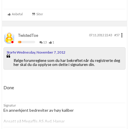
Anbefal
Siter
TwistedToe
07.11.2012 22.43
#57
13
1
Storfe Wednesday, November 7, 2012
Ifølge forumreglene som du har bekreftet når du registrerte deg
her skal du da opplyse om dette i signaturen din.
Done
Signatur
En annerkjent bedreviter av høy kaliber
Ansatt på Megaflis AS Avd. Hamar
www.Megaflis.no