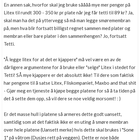
En annen sak, hvorfor skal jeg bruke såååå mye mer penger på
Litex til rundt 300 - 350 kr pr plate når jeg får tetti til 89 kr? Ja,
skal man ha det på yttervegg så må man legge smøremembran
på, men hva blir fortsatt billigst regnet sammen med plater og
membran eller bare plater i den sammenhengen? Jo, fortsatt
Tetti.
"Å legge litex for at det er kjappere" må vel være en av de
dårligere argumentene for å bruke eller "selge" Litex i stedet for
Tetti! SÅ mye kjappere er det absolutt ikke! Til dere som faktisk
har pengene til å satse Litex, Fliskompaniet, Maxbo and that shit
- Gjør meg en tjeneste å kjøpe begge platene for så å ta tiden på
det å sette dem opp, så vil dere se noe veldig morsomt! : )
Er det masse hull i platene så armeres dette godt uansett,
samtidig som at det faktisk ikke er en uting å smøre membran
over hele platene (Uansett merke) hvis dette skal brukes i "Sone
1" på våtrom (Dusjes rett på veggen). Dette er noe både