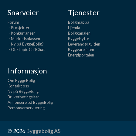
Snarveier
Tjenester
Forum
Boligmappa
- Prosjekter
Hjemla
- Konkurranser
Boligkanalen
- Markedsplassen
ByggeHytte
- Ny på ByggeBolig?
Leverandørguiden
- Off-Topic ChitChat
Byggvarelisten
Energiportalen
Informasjon
Om ByggeBolig
Kontakt oss
Ny på ByggeBolig
Brukerbetingelser
Annonsere på ByggeBolig
Personvernerklæring
© 2026
Byggebolig AS