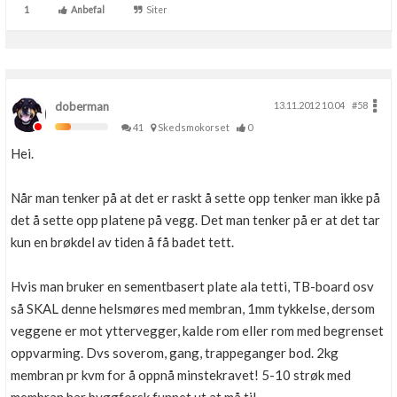
1
Anbefal
Siter
doberman
13.11.2012 10.04
#58
41
Skedsmokorset
0
Hei.
Når man tenker på at det er raskt å sette opp tenker man ikke på
det å sette opp platene på vegg. Det man tenker på er at det tar
kun en brøkdel av tiden å få badet tett.
Hvis man bruker en sementbasert plate ala tetti, TB-board osv
så SKAL denne helsmøres med membran, 1mm tykkelse, dersom
veggene er mot yttervegger, kalde rom eller rom med begrenset
oppvarming. Dvs soverom, gang, trappeganger bod. 2kg
membran pr kvm for å oppnå minstekravet! 5-10 strøk med