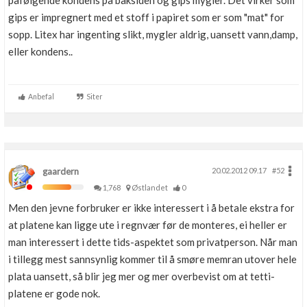
påfølgende kondens på baksiden og gips mygler. Det virker som
Boligmappa+
gips er impregnert med et stoff i papiret som er som "mat" for
Nytt
Få mer ut av Boligmappa
sopp. Litex har ingenting slikt, mygler aldrig, uansett vann,damp,
eller kondens..
Anbefal
Siter
gaardern
20.02.2012 09.17
#52
1,768
Østlandet
0
Men den jevne forbruker er ikke interessert i å betale ekstra for
at platene kan ligge ute i regnvær før de monteres, ei heller er
man interessert i dette tids-aspektet som privatperson. Når man
i tillegg mest sannsynlig kommer til å smøre memran utover hele
plata uansett, så blir jeg mer og mer overbevist om at tetti-
platene er gode nok.