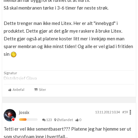
membran har byggforsk funnet ut at må til.
Så skal membranen tørke i 3-6 timer før neste strøk.
Dette trenger man ikke med Litex. Her er alt "innebygd" i
produktet. Dette gjør at det går mye raskere å bruke Litex.
Dette gjør også at platene koster litt mer i innkjøp men man
sparer membran og ikke minst tiden! Og alle er vel glad i fritiden
sin
Signatur
Distriktsjef Glava
Anbefal
Siter
jossix
13.11.2012 10.34
#59
123
Østlandet
0
Tetti er vel ikke sementbasert??? Platene jeg har hjemme ser ut
som styrofoam inne i hvertfall...