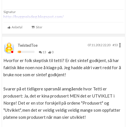
Signatur
http://byggreisdeg.blogspot.com/
Anbefal
Siter
TwistedToe
07.11.2012 22.20
#53
13
0
Hvorfor er folk skeptisk til tetti? Er det sintef godkjent, så har
faktisk ikke noen noe å klage på. Jeg hadde aldri vært redd for å
bruke noe som er sintef godkjent!
Svarer på et tidligere spørsmål anngående hvor Tetti er
produsert: Ja, det er kina produsert MEN det er UTVIKLET i
Norge! Det er en stor forskjell på ordene "Produsert" og
"Utviklet", men det er veldig veldig veldig mange som oppfatter
platene som produsert når man sier utviklet!