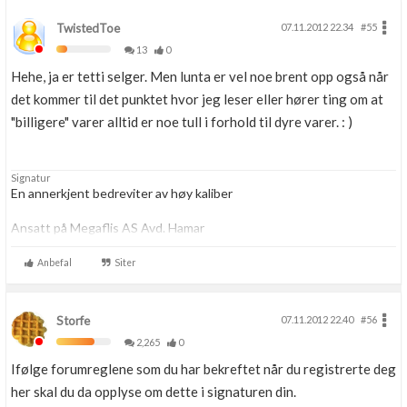
TwistedToe
07.11.2012 22.34
#55
13
0
Hehe, ja er tetti selger. Men lunta er vel noe brent opp også når
det kommer til det punktet hvor jeg leser eller hører ting om at
"billigere" varer alltid er noe tull i forhold til dyre varer. : )
Signatur
En annerkjent bedreviter av høy kaliber
Ansatt på Megaflis AS Avd. Hamar
www.Megaflis.no
Anbefal
Siter
Storfe
07.11.2012 22.40
#56
2,265
0
Ifølge forumreglene som du har bekreftet når du registrerte deg
her skal du da opplyse om dette i signaturen din.