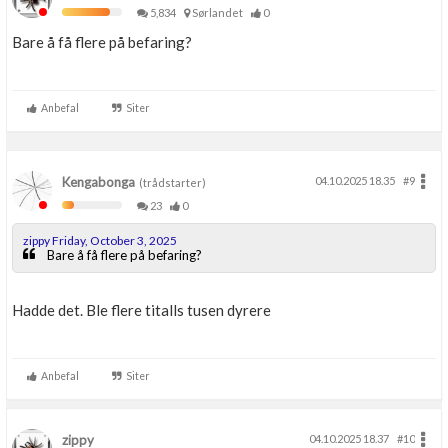
5,834
Sørlandet
0
Bare å få flere på befaring?
Anbefal
Siter
Kengabonga
04.10.2025 18.35
#9
(trådstarter)
23
0
zippy Friday, October 3, 2025
Bare å få flere på befaring?
Hadde det. Ble flere titalls tusen dyrere
Anbefal
Siter
zippy
04.10.2025 18.37
#10