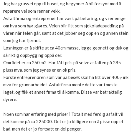
Jeg har grusvei opp til huset, og begynner å bli forsynt med å
Boligmappa+
reparere vei som renner vekk.
Nytt
Få mer ut av Boligmappa
Asfaltfirma og entreprenør har vært på befaring, og vi er enige
om hva som bør gjøres. Veien blir litt som sjokoladepudding på
våren når telen går, samt at det jobber seg opp en og annen stein
som jeg har fjernet.
Løsningen er å skifte ut ca 40cm masse, legge geonett og duk og
så riktig oppbygging oppå der.
Området er ca 260 m2. Har fått pris på selve asfalten på 285
pluss mva, som jeg synes er en ok pris.
Første entreprenøren som var på besøk skal ha litt over 400,- ink
mva for grunnarbeidet. Asfaltfirma mente dette var i meste
laget, og fikk et annet firma til å komme. Disse var betraktelig
dyrere.
Noen som har erfaring med priser? Totalt med ferdig asfalt vil
det komme på ca 225000. Det er jo billigere enn å pisse opp et
bad, men det er jo fortsatt en del penger.