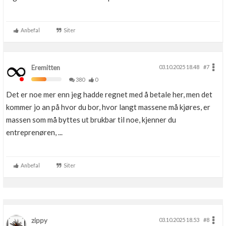
Anbefal
Siter
Eremitten
03.10.2025 18.48
#7
380
0
Det er noe mer enn jeg hadde regnet med å betale her, men det
kommer jo an på hvor du bor, hvor langt massene må kjøres, er
massen som må byttes ut brukbar til noe, kjenner du
entreprenøren, ...
Anbefal
Siter
zippy
03.10.2025 18.53
#8