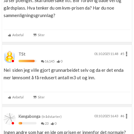
Ja ser poenget. Skal undersøke litt. Blir forøvrig både vei og
gårdsplass. Hva tenker du om kvm-prisen da? Har du noe
sammenligningsgrunnlag?
Anbefal
Siter
TSt
01.10.2025 11.48
#5
16,145
0
Nei siden jeg ville gjort grunnarbeidet selv og da er det enda
mer lønnsomt å få redusert antall m3 ut og inn.
Anbefal
Siter
Kengabonga
03.10.2025 16.43
#6
(trådstarter)
23
0
Ingen andre som har en ide om prisen er innenfor det normale?