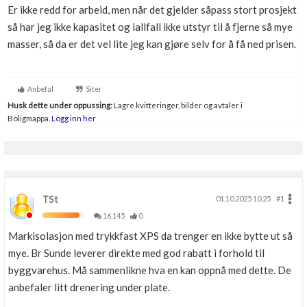
Er ikke redd for arbeid, men når det gjelder såpass stort prosjekt
så har jeg ikke kapasitet og iallfall ikke utstyr til å fjerne så mye
masser, så da er det vel lite jeg kan gjøre selv for å få ned prisen.
Anbefal
Siter
Husk dette under oppussing:
Lagre kvitteringer, bilder og avtaler i
Boligmappa.
Logg inn her
TSt
01.10.2025 10.25
#1
16,145
0
Markisolasjon med trykkfast XPS da trenger en ikke bytte ut så
mye. Br Sunde leverer direkte med god rabatt i forhold til
byggvarehus. Må sammenlikne hva en kan oppnå med dette. De
anbefaler litt drenering under plate.