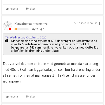
Anbefal
Siter
Kengabonga
01.10.2025 11.08
#2
(trådstarter)
23
0
TSt Wednesday, October 1, 2025
Markisolasjon med trykkfast XPS da trenger en ikke bytte ut så
mye. Br Sunde leverer direkte med god rabatt i forhold til
byggvarehus. Må sammenlikne hva en kan oppnå med dette. De
anbefaler litt drenering under plate.
Det var vel det som er ideen med geonett at man da klarer seg
med 40cm. Skal man legge isolasjon som bør ha drenering under
så ser jeg for meg at man uansett må skifte litt masser under
isolasjonen.
Anbefal
Siter