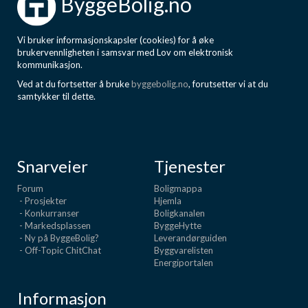
ByggeBolig.no
Vi bruker informasjonskapsler (cookies) for å øke
brukervennligheten i samsvar med Lov om elektronisk
kommunikasjon.
Ved at du fortsetter å bruke
byggebolig.no
, forutsetter vi at du
samtykker til dette.
Snarveier
Tjenester
Forum
Boligmappa
- Prosjekter
Hjemla
- Konkurranser
Boligkanalen
- Markedsplassen
ByggeHytte
- Ny på ByggeBolig?
Leverandørguiden
- Off-Topic ChitChat
Byggvarelisten
Energiportalen
Informasjon