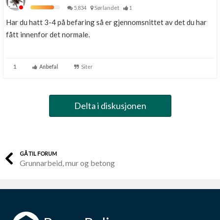
5,834
Sørlandet
1
Har du hatt 3-4 på befaring så er gjennomsnittet av det du har
fått innenfor det normale.
1
Anbefal
Siter
Delta i diskusjonen
GÅ TIL FORUM
Grunnarbeid, mur og betong