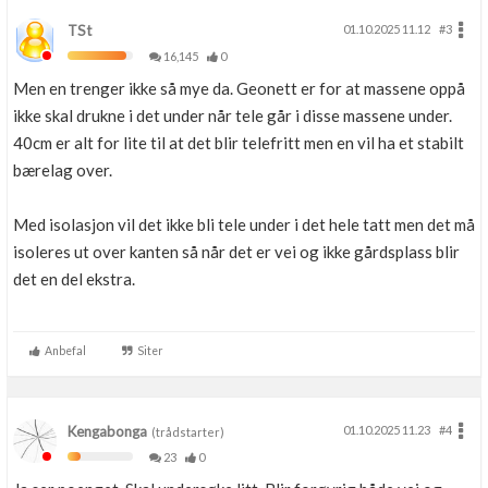
TSt
01.10.2025 11.12
#3
16,145
0
Men en trenger ikke så mye da. Geonett er for at massene oppå
ikke skal drukne i det under når tele går i disse massene under.
40cm er alt for lite til at det blir telefritt men en vil ha et stabilt
bærelag over.
Med isolasjon vil det ikke bli tele under i det hele tatt men det må
isoleres ut over kanten så når det er vei og ikke gårdsplass blir
det en del ekstra.
Anbefal
Siter
Kengabonga
01.10.2025 11.23
#4
(trådstarter)
23
0