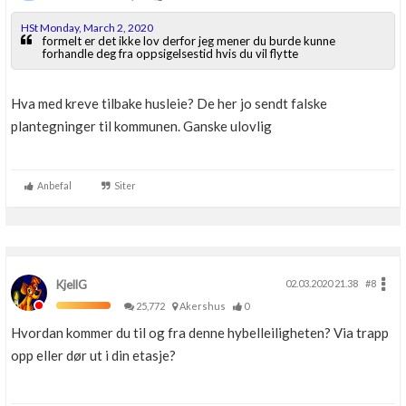
HSt Monday, March 2, 2020
formelt er det ikke lov derfor jeg mener du burde kunne
forhandle deg fra oppsigelsestid hvis du vil flytte
Hva med kreve tilbake husleie? De her jo sendt falske
plantegninger til kommunen. Ganske ulovlig
Anbefal
Siter
KjellG
02.03.2020 21.38
#8
25,772
Akershus
0
Hvordan kommer du til og fra denne hybelleiligheten? Via trapp
opp eller dør ut i din etasje?