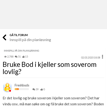
Last opp selv
Ta vare på fargekoder og kvitteringer
Verdi & økonomi
Din største investering
GÅ TIL FORUM
Innspill på din planløsning
Finn håndverkere
Søk blant 9000 bedrifter
INNSPILL PÅ DIN PLANLØSNING
2,788
51
15
02.03.2020 18.08
Papirer som mangler
Bruke Bod i kjeller som soverom
Skaff dokumentasjon som mangler
lovlig?
Kundeservice
Få svar på det du lurer på
Freshbuds
39
0
Kom i gang med Boligmappa
Er det lovlig og bruke soverom i kjeller som soverom? Det har
Se din bolig? Klikk her
vindu osv.. må man søke om og få bruke det som soverom? Boden