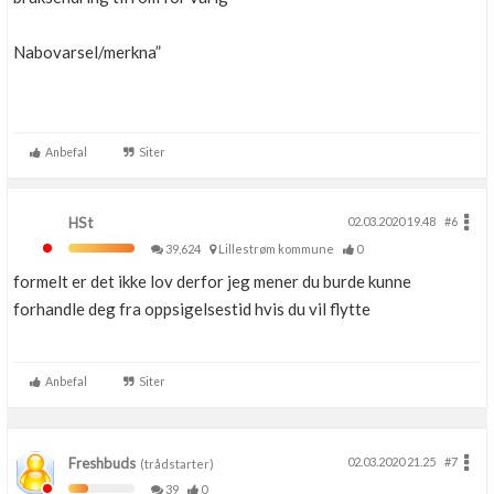
Nabovarsel/merkna”
Anbefal
Siter
HSt
02.03.2020 19.48
#6
39,624
Lillestrøm kommune
0
formelt er det ikke lov derfor jeg mener du burde kunne
forhandle deg fra oppsigelsestid hvis du vil flytte
Anbefal
Siter
Freshbuds
02.03.2020 21.25
#7
(trådstarter)
39
0