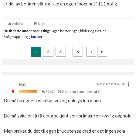
er del av boligen vår og ikke en egen “boenhet” 111 bolig
Boligmappa+
Nytt
Få mer ut av Boligmappa
Anbefal
Siter
Husk dette under oppussing:
Lagre kvitteringer, bilder og avtaler i
Boligmappa.
Logg inn her
1
2
3
6
HSt
02.03.2020 18.16
#1
39,624
Lillestrøm kommune
0
Du må ha egnet rømningsvei og nok lys inn vindu
Du må søke om å få det godkjent som primær rom/varig opphold
Men bruker du det til egen bruk uten søknad er det ingen som