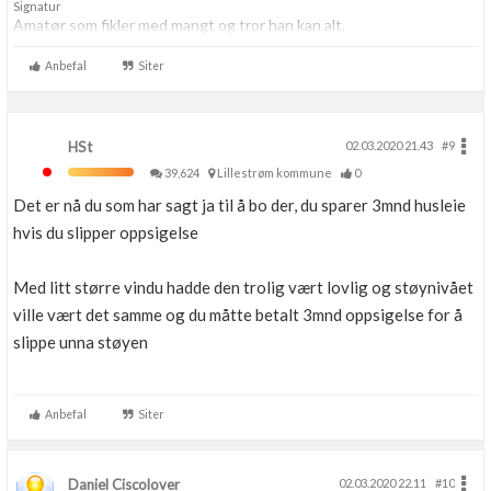
Signatur
Amatør som fikler med mangt og tror han kan alt.
Anbefal
Siter
HSt
02.03.2020 21.43
#9
39,624
Lillestrøm kommune
0
Det er nå du som har sagt ja til å bo der, du sparer 3mnd husleie
hvis du slipper oppsigelse
Med litt større vindu hadde den trolig vært lovlig og støynivået
ville vært det samme og du måtte betalt 3mnd oppsigelse for å
slippe unna støyen
Anbefal
Siter
Daniel Ciscolover
02.03.2020 22.11
#10