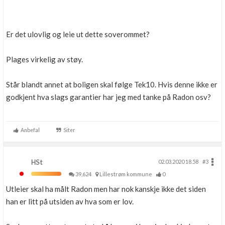
Er det ulovlig og leie ut dette soverommet?
Plages virkelig av støy.
Står blandt annet at boligen skal følge Tek10. Hvis denne ikke er
godkjent hva slags garantier har jeg med tanke på Radon osv?
Anbefal
Siter
HSt
02.03.2020 18.58
#3
39,624
Lillestrøm kommune
0
Utleier skal ha målt Radon men har nok kanskje ikke det siden
han er litt på utsiden av hva som er lov.