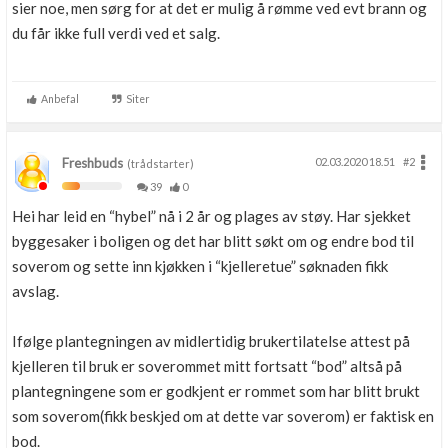
sier noe, men sørg for at det er mulig å rømme ved evt brann og
du får ikke full verdi ved et salg.
Anbefal
Siter
Freshbuds
02.03.2020 18.51
#2
(trådstarter)
39
0
Hei har leid en “hybel” nå i 2 år og plages av støy. Har sjekket
byggesaker i boligen og det har blitt søkt om og endre bod til
soverom og sette inn kjøkken i “kjelleretue” søknaden fikk
avslag.
Ifølge plantegningen av midlertidig brukertilatelse attest på
kjelleren til bruk er soverommet mitt fortsatt “bod” altså på
plantegningene som er godkjent er rommet som har blitt brukt
som soverom(fikk beskjed om at dette var soverom) er faktisk en
bod.