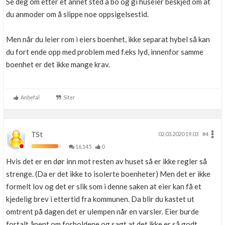
Se deg om etter et annet sted å bo og gi huseier beskjed om at
du anmoder om å slippe noe oppsigelsestid.
Men når du leier rom i eiers boenhet, ikke separat hybel så kan
du fort ende opp med problem med f.eks lyd, innenfor samme
boenhet er det ikke mange krav.
Anbefal
Siter
TSt
02.03.2020 19.03
#4
16,145
0
Hvis det er en dør inn mot resten av huset så er ikke regler så
strenge. (Da er det ikke to isolerte boenheter) Men det er ikke
formelt lov og det er slik som i denne saken at eier kan få et
kjedelig brev i ettertid fra kommunen. Da blir du kastet ut
omtrent på dagen det er ulempen når en varsler. Eier burde
fortalt åpent om forholdene og sagt at det ikke er så godt