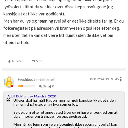
lydisolert slik at du var klar over disse begrensningene (og
kanskje at det ikke var godkjent).
Men har du lys og rømningsvei så er det ikke direkte farlig. Er du
folkeregistert på adressen vil brannvesen også lete etter deg,
men uten det så kan det være litt dumt siden de ikke vet om
utleie forhold.
Anbefal
Siter
Freshbuds
02.03.2020 19.09
#5
(trådstarter)
39
0
IAdd HSt Monday, March 2, 2020
Utleier skal ha målt Radon men har nok kanskje ikke det siden
han er litt på utsiden av hva som er lov.
Se deg om etter et annet sted å bo og gi huseier beskjed om at
du anmoder om å slippe noe oppsigelsestid.
Men når du leier rom i eiers boenhet, ikke separat hybel så kan