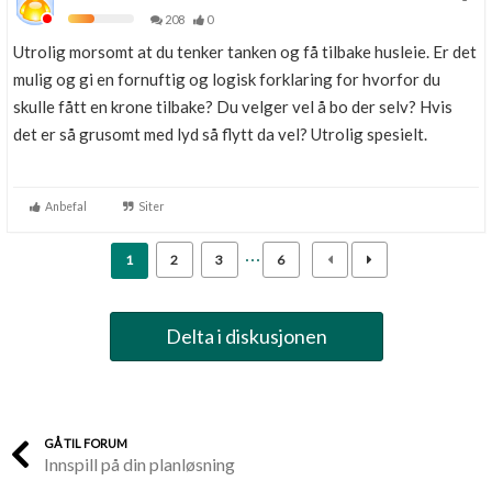
208
0
Utrolig morsomt at du tenker tanken og få tilbake husleie. Er det
mulig og gi en fornuftig og logisk forklaring for hvorfor du
skulle fått en krone tilbake? Du velger vel å bo der selv? Hvis
det er så grusomt med lyd så flytt da vel? Utrolig spesielt.
Anbefal
Siter
1
2
3
6
Delta i diskusjonen
GÅ TIL FORUM
Innspill på din planløsning