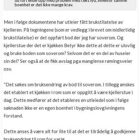
du fort ende opp med problem med f.eks lyd, innenfor samme
boenhet er det ikke mange krav.
Men i følge dokumentene har utleier fått brukstilatelse av
kjelleren. På tegningene (som er vedlegg i brevet om midlertidig
brukstilatelse) er det oppført bod der jeg har soverom. Og
kjellerstue der det er kjøkken Betyr ikke dette at dette er ulovlig
og bruke boden som soverom? Selvom det er en del av huseier
sin del? Ser også at de fikk avslag pga manglense rømingsveier
osv.
“Det søkes om bruksendring av bod til soverom. I tillegg ønskes
det etablert et kjøkken i rom som er oppgitt å være kjellerstue i
dag. Dette medfører at det etableres en utleiedel som i følge
søknaden ikke er en egen boenhet i bygningslovgivningens
forstand.
Dette anses å være alt for lite til at det er tilrådelig å godkjenne
bruksendring til rom for varig