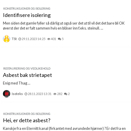
KONSTRUKSJONER OG ISOLERING
Identifisere isolering
Men siden det gamle fyller så dårlig ut også ser det ut til vil det det bare bli OK
øverst der det er falt sammen hvis en blåser inn f.eks. steinull. ...
TSt
29.11.2023 14:25
401
5
RESTAURERING OG VEDLIKEHOLD
Asbest bak strietapet
Enig med Thag ...
Isoteks
28.11.2023 13:31
282
2
KONSTRUKSJONER OG ISOLERING
Hei, er dette asbest?
Kanskje fra en Eternitt kanal (firkantet med avrundede hjørner) ? Er det fra en