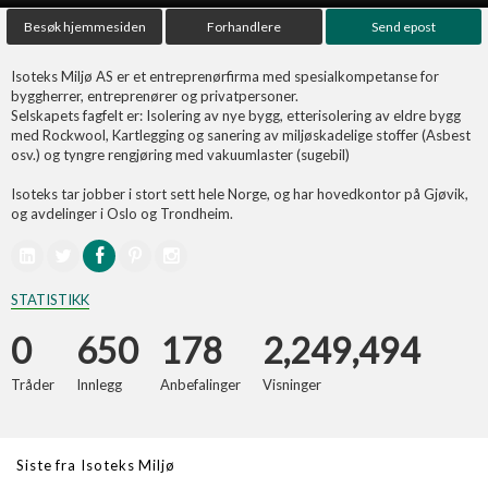
Last opp selv
Besøk hjemmesiden
Forhandlere
Send epost
Ta vare på fargekoder og kvitteringer
Isoteks Miljø AS er et entreprenørfirma med spesialkompetanse for
byggherrer, entreprenører og privatpersoner.
Verdi & økonomi
Selskapets fagfelt er: Isolering av nye bygg, etterisolering av eldre bygg
Din største investering
med Rockwool, Kartlegging og sanering av miljøskadelige stoffer (Asbest
osv.) og tyngre rengjøring med vakuumlaster (sugebil)
Finn håndverkere
Isoteks tar jobber i stort sett hele Norge, og har hovedkontor på Gjøvik,
Søk blant 9000 bedrifter
og avdelinger i Oslo og Trondheim.
Papirer som mangler
Skaff dokumentasjon som mangler
STATISTIKK
0
650
178
2,249,494
Kundeservice
Få svar på det du lurer på
Tråder
Innlegg
Anbefalinger
Visninger
Kom i gang med Boligmappa
Se din bolig? Klikk her
Siste fra Isoteks Miljø