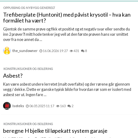
Boligmappa+
OPPUSSING OG NYBYGG GENERELT
Nytt
Få mer ut av Boligmappa
Trefiberplate (Huntonit) med påvist krysotil – hva kan
formålet ha vært?
Gjentok de samme prøve og fikk et positivt og et negativ svar eller sendte du
inn 2 prøver?I mitt hode tenker jeg vell at den første prøven hans var smittet
over fra noe annet da ...
the_sundowner
16.06.2026 19:27
431
8
KONSTRUKSJONER OG ISOLERING
Asbest?
Kan være asbest undere lerretet (malt overfalte) og der rørene går gjennom
vegg / dekke. Dette er ganske typisk bilde for hvordan rør som er isolert med
asbest ser ut. Ingen fare ...
Isoteks
06.05.2025 11:17
163
2
KONSTRUKSJONER OG ISOLERING
beregne H bjelke til løpekatt system garasje