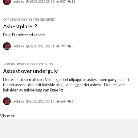
Isoteks
18.09.2023 09:36
857
13
OPPUSSING OG NYBYGG GENERELT
Asbestplater?
Enig. Eternitt med asbest. ...
Isoteks
22.08.2023 09:31
797
3
KONSTRUKSJONER OG ISOLERING
Asbest over undergulv
Dette ser ut som ullpapp. Vi har sjekket ullpapp for asbest noen ganger, aldri
funnet asbest i det.Hvit bakside på gulvbelegg er det asbest i. Denne hvite
baksiden av gulvbelegg kan ligne litt ...
Isoteks
15.08.2023 07:13
669
6
Vis mer