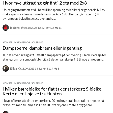
Hvor mye utkraging går fint i 2 etg med 2x8
Utkraging (forutsatt at du har full innspenning av bjelker) er generelt 1/4 av
maks spenn av den samme dimensjon.48 x 198 tåler ca 3,6m spenn (litt
avhenge av belasting og cc avstand) , ...
Isoteks
04.10.2023 12:22
492
11
KONSTRUKSJONER OG ISOLERING
Dampsperre, dampbrems eller ingenting
Ja, det er vanskelig å få lufttett dampsperre på renovering. Det blir etasje for
etasje, rom for rom, og bit for bit, så det er vanskelig å få til noe annet enn ...
Eilivg
18.09.2023 13:32
3,119
8
KONSTRUKSJONER OG ISOLERING
Hvilken bærebjelke for flat tak er sterkest; S-bjelke,
Kerto eller I-bjelke fra Hunton
Høyprofilerte stålplater er sterkest. 20 cm høye stålplater taklere spenn på
drøye 7m med full snølast. Er en litt utradisjonell måte å bygge på i ...