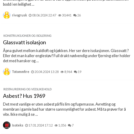
bodd i en leilighet ...
rivogrusk
08.06.2024 22:47
30,441
26
KONSTRUKSJONER OG ISOLERING
Glassvatt isolasjon
Åpna gulvet mellom kaldloft og kjøkken. Her ser dere isolasjonen. Glassvatt ?
Eller det man kaller englestøv? Full drakt nødvendig under fjerning eller holder
det med hansker og ...
Totommfire
20.04.2024 13:28
8,964
19
RESTAURERING OG VEDLIKEHOLD
Asbest? Hus 1969
Det mest vanlige er uten asbest på flis lim og fugemasse. Avretting og
membran i gamle bad har større sannsynlighet for asbest. Må ta prøver for å
vite. Ikke mulig å se ...
Isoteks
17.01.2024 17:12
1,056
7