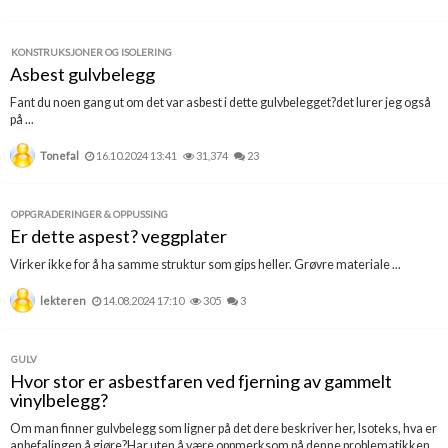
KONSTRUKSJONER OG ISOLERING
Asbest gulvbelegg
Fant du noen gang ut om det var asbest i dette gulvbelegget?det lurer jeg også
på ...
Tonefal
16.10.2024 13:41
31,374
23
OPPGRADERINGER & OPPUSSING
Er dette aspest? veggplater
Virker ikke for å ha samme struktur som gips heller. Grøvre materiale ...
lekteren
14.08.2024 17:10
305
3
GULV
Hvor stor er asbestfaren ved fjerning av gammelt
vinylbelegg?
Om man finner gulvbelegg som ligner på det dere beskriver her, Isoteks, hva er
anbefalingen å gjøre?Har uten å være oppmerksom på denne problematikken