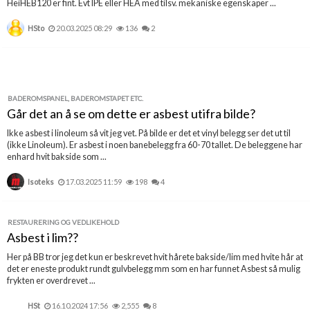
HeiHEB120 er fint. Evt IPE eller HEA med tilsv. mekaniske egenskaper ...
HSto
20.03.2025 08:29
136
2
BADEROMSPANEL, BADEROMSTAPET ETC.
Går det an å se om dette er asbest utifra bilde?
Ikke asbest i linoleum så vit jeg vet. På bilde er det et vinyl belegg ser det ut til
(ikke Linoleum). Er asbest i noen banebelegg fra 60-70 tallet. De beleggene har
enhard hvit bakside som ...
Isoteks
17.03.2025 11:59
198
4
RESTAURERING OG VEDLIKEHOLD
Asbest i lim??
Her på BB tror jeg det kun er beskrevet hvit hårete bakside/lim med hvite hår at
det er eneste produkt rundt gulvbelegg mm som en har funnet Asbest så mulig
frykten er overdrevet ...
HSt
16.10.2024 17:56
2,555
8