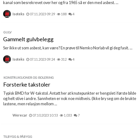
kanal som besrekrevet over her og fra 1965 så er den med asbest. ...
Isoteks
07.11.2023 09:29
188
4
GULV
Gammelt gulvbelegg
Ser ikke ut som asbest, kan være? En prøve til Nemko Norlab vil gi deg fasit. ...
Isoteks
07.11.2023 09:24
312
4
KONSTRUKSJONER OG ISOLERING
Forsterke takstoler
Typisk BMD for W-takstol. Antatt her at knutepunkter er hengslet i første bilde
og helt stive i andre. Sannheten er nok noe midtveis. (Ikke bry seg om de brukte
lastene, men relasjon mellom ...
Werecar
07.10.2023 10:53
1,033
7
TILBYGG & PÅBYGG