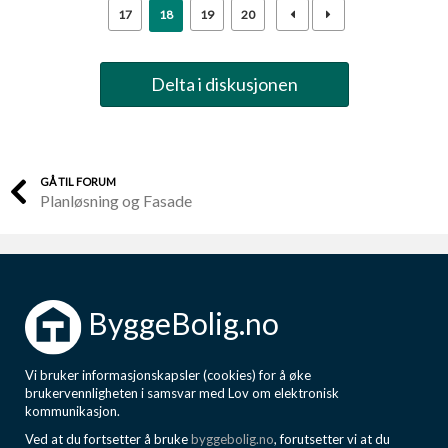
17
18
19
20
Delta i diskusjonen
GÅ TIL FORUM
Planløsning og Fasade
ByggeBolig.no
Vi bruker informasjonskapsler (cookies) for å øke
brukervennligheten i samsvar med Lov om elektronisk
kommunikasjon.
Ved at du fortsetter å bruke
byggebolig.no
, forutsetter vi at du