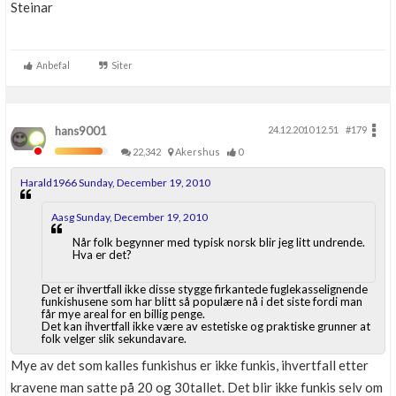
Steinar
Anbefal
Siter
hans9001
24.12.2010 12.51
#179
22,342
Akershus
0
Harald1966 Sunday, December 19, 2010
Aasg Sunday, December 19, 2010
Når folk begynner med typisk norsk blir jeg litt undrende.
Hva er det?
Det er ihvertfall ikke disse stygge firkantede fuglekasselignende
funkishusene som har blitt så populære nå i det siste fordi man
får mye areal for en billig penge.
Det kan ihvertfall ikke være av estetiske og praktiske grunner at
folk velger slik sekundavare.
Mye av det som kalles funkishus er ikke funkis, ihvertfall etter
kravene man satte på 20 og 30tallet. Det blir ikke funkis selv om