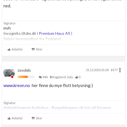
ned.
Signatur
mvh
Incognito (Adm.dir i
Premium Haus AS
)
Selger lavenergihus fra Tyskland.
Anbefal
Siter
zoodels
21.12.2010 21.03
#177
944
Rogaland, Sola
0
www.kreon.no
her finne du mye flott belysning:)
Signatur
Arkitekttegnet funkishus - Byggebloggen vår her på forumet
Anbefal
Siter