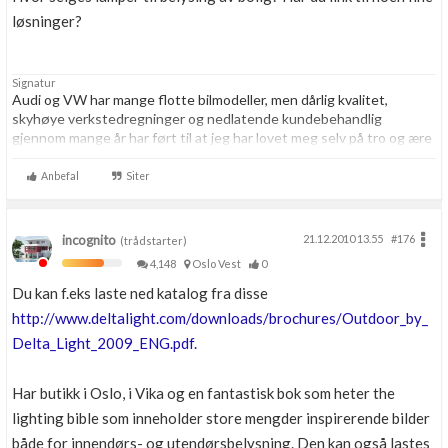
løsninger?
Signatur
Audi og VW har mange flotte bilmodeller, men dårlig kvalitet,
skyhøye verkstedregninger og nedlatende kundebehandlig
gjennom mange år har ført til at jeg har lovet meg selv på tro og ære
at jeg resten av livet aldri skal kjøpe noe som helst hos VAG igjen.
Aldri.
Anbefal
Siter
incognito
21.12.2010 13.55
#176
(trådstarter)
4,148
Oslo Vest
0
Du kan f.eks laste ned katalog fra disse
http://www.deltalight.com/downloads/brochures/Outdoor_by_
Delta_Light_2009_ENG.pdf.
Har butikk i Oslo, i Vika og en fantastisk bok som heter the
lighting bible som inneholder store mengder inspirerende bilder
både for innendørs- og utendørsbelysning. Den kan også lastes