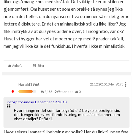
liker også mange hus med skråtak. Det viktigste er at stilen er
gjennomført. Om huset ser ut som en brakke så synes jeg ikke
noe om det heller. om du nyanserer hva du mener så er det gjerne
lettere å diskutere. Er det en minimalistisk stil du ikke liker? Jeg
fikk inntrykk av at du synes bildene over, til incognitio, var ok?
Huset vi bygger har vel et moderne preg med 9 grader takfall,
men jeg vil ikke kalle det funkishus. I hverfall ikke minimalistisk.
Anbefal
Siter
Harald1966
21.12.2010 13.46
#175
5,188
Østlandet
0
incognito Sunday, December 19, 2010
Hvor mange er det som tar seg råd til å belyse eneboligen sin,
det trenger ikke være flombelysning, men stilfulle lamper som
viser detaljer? Et fåtall.
Hvor selges lamper til belysing av bolig? Har du link til noen fine