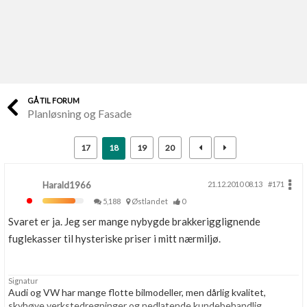
Last opp selv
Ta vare på fargekoder og kvitteringer
Verdi & økonomi
Din største investering
GÅ TIL FORUM
Planløsning og Fasade
Finn håndverkere
Søk blant 9000 bedrifter
17
18
19
20
Papirer som mangler
Skaff dokumentasjon som mangler
Harald1966
21.12.2010 08.13
#171
5,188
Østlandet
0
Kundeservice
Svaret er ja. Jeg ser mange nybygde brakkerigglignende
Få svar på det du lurer på
fuglekasser til hysteriske priser i mitt nærmiljø.
Kom i gang med Boligmappa
Signatur
Se din bolig? Klikk her
Audi og VW har mange flotte bilmodeller, men dårlig kvalitet,
skyhøye verkstedregninger og nedlatende kundebehandlig