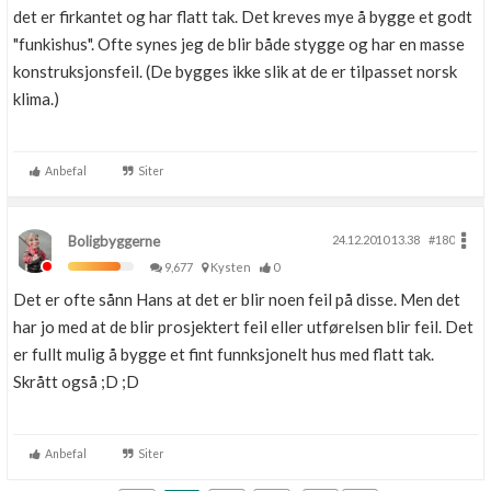
det er firkantet og har flatt tak. Det kreves mye å bygge et godt
"funkishus". Ofte synes jeg de blir både stygge og har en masse
konstruksjonsfeil. (De bygges ikke slik at de er tilpasset norsk
klima.)
Anbefal
Siter
Boligbyggerne
24.12.2010 13.38
#180
9,677
Kysten
0
Det er ofte sånn Hans at det er blir noen feil på disse. Men det
har jo med at de blir prosjektert feil eller utførelsen blir feil. Det
er fullt mulig å bygge et fint funnksjonelt hus med flatt tak.
Skrått også ;D ;D
Anbefal
Siter