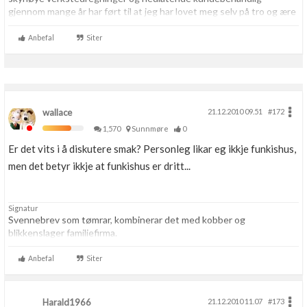
gjennom mange år har ført til at jeg har lovet meg selv på tro og ære
Boligmappa+
at jeg resten av livet aldri skal kjøpe noe som helst hos VAG igjen.
Nytt
Få mer ut av Boligmappa
Aldri.
Anbefal
Siter
wallace
21.12.2010 09.51
#172
1,570
Sunnmøre
0
Er det vits i å diskutere smak? Personleg likar eg ikkje funkishus,
men det betyr ikkje at funkishus er dritt...
Signatur
Svennebrev som tømrar, kombinerar det med kobber og
blikkenslager familiefirma.
Anbefal
Siter
Harald1966
21.12.2010 11.07
#173