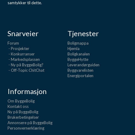
samtykker til dette.
Snarveier
Tjenester
Forum
Boligmappa
- Prosjekter
Hjemla
- Konkurranser
Boligkanalen
- Markedsplassen
ByggeHytte
- Ny på ByggeBolig?
Leverandørguiden
- Off-Topic ChitChat
Byggvarelisten
Energiportalen
Informasjon
Om ByggeBolig
Kontakt oss
Ny på ByggeBolig
Brukerbetingelser
Annonsere på ByggeBolig
Personvernerklæring