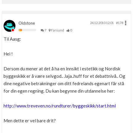
Oldstone
24.12.2010 12.01
#178
7
Farsund
0
Til Aasg:
Hei !
Dersom du mener at det å ha en innsikt i estetikk og Nordisk
byggeskikk er å være selvgod.. Jaja..huff for et debattnivå.. Og
dine negative betrakninger om ditt fedrelands egenart får stå
for din egen regning. Du kan begynne din utdannelse her:
http://www.treveven.no/rundturer/byggeskikk/start.html
Men dette er vel bare drit?