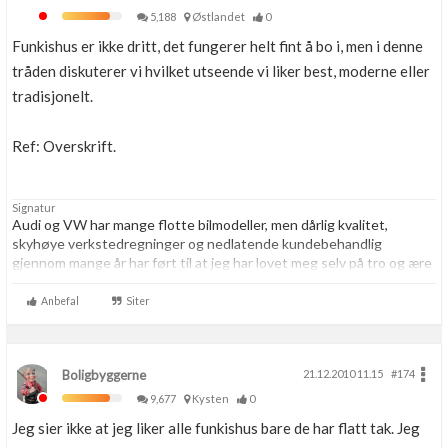
5,188
Østlandet
0
Funkishus er ikke dritt, det fungerer helt fint å bo i, men i denne
tråden diskuterer vi hvilket utseende vi liker best, moderne eller
tradisjonelt.
Ref: Overskrift.
Signatur
Audi og VW har mange flotte bilmodeller, men dårlig kvalitet,
skyhøye verkstedregninger og nedlatende kundebehandlig
gjennom mange år har ført til at jeg har lovet meg selv på tro og ære
at jeg resten av livet aldri skal kjøpe noe som helst hos VAG igjen.
Aldri.
Anbefal
Siter
Boligbyggerne
21.12.2010 11.15
#174
9,677
Kysten
0
Jeg sier ikke at jeg liker alle funkishus bare de har flatt tak. Jeg