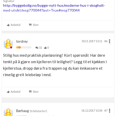
Signatur
http://byggebolig.no/bygge-nytt-hus/moderne-hus-i-skogholt-
med-utsikt/msg770044?last=True#msg770044
Anbefal
Siter
tordrey
30.11.2017 13.11
#6
32
0
Stilig hus med praktisk planløsning! Kort spørsmål: Har dere
tenkt på å gjøre om kjelleren til leilighet? Legg til et kjøkken i
kjellerstua, dropp døra fra trappen og du kan innkassere et
rimelig greit leiebeløp i mnd.
Anbefal
Siter
Børhaug
01.12.2017 10.34
#7
(trådstarter)