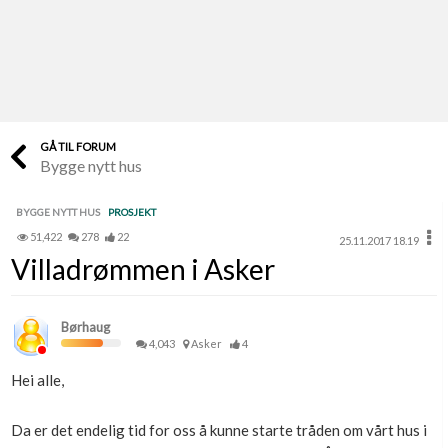
Last opp selv
Ta vare på fargekoder og kvitteringer
Verdi & økonomi
Din største investering
GÅ TIL FORUM
Bygge nytt hus
Finn håndverkere
Søk blant 9000 bedrifter
BYGGE NYTT HUS
PROSJEKT
51,422
278
22
25.11.2017 18.19
Papirer som mangler
Villadrømmen i Asker
Skaff dokumentasjon som mangler
Kundeservice
Børhaug
Få svar på det du lurer på
4,043
Asker
4
Hei alle,
Kom i gang med Boligmappa
Se din bolig? Klikk her
Da er det endelig tid for oss å kunne starte tråden om vårt hus i