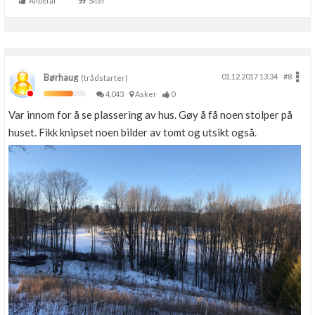
Anbefal
Siter
Børhaug
01.12.2017 13.34
#8
(trådstarter)
4,043
Asker
0
Var innom for å se plassering av hus. Gøy å få noen stolper på
huset. Fikk knipset noen bilder av tomt og utsikt også.