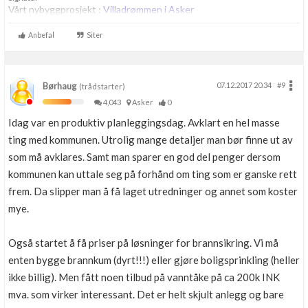
Vårt nybyggprosjekt :
Villadrømmen i Asker
Anbefal
Siter
Børhaug
07.12.2017 20.34
#9
(trådstarter)
4,043
Asker
0
Idag var en produktiv planleggingsdag. Avklart en hel masse
ting med kommunen. Utrolig mange detaljer man bør finne ut av
som må avklares. Samt man sparer en god del penger dersom
kommunen kan uttale seg på forhånd om ting som er ganske rett
frem. Da slipper man å få laget utredninger og annet som koster
mye.
Også startet å få priser på løsninger for brannsikring. Vi må
enten bygge brannkum (dyrt!!!) eller gjøre boligsprinkling (heller
ikke billig). Men fått noen tilbud på vanntåke på ca 200k INK
mva. som virker interessant. Det er helt skjult anlegg og bare