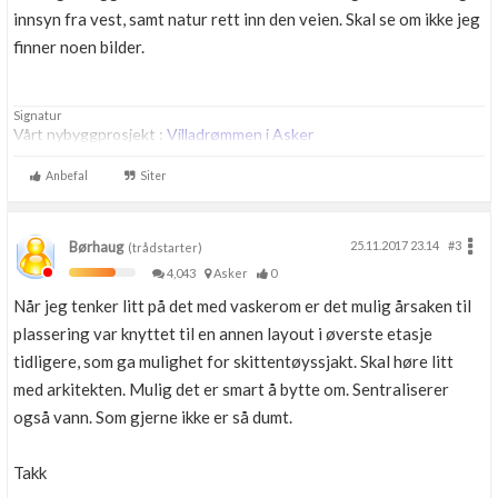
innsyn fra vest, samt natur rett inn den veien. Skal se om ikke jeg
finner noen bilder.
Signatur
Vårt nybyggprosjekt :
Villadrømmen i Asker
Anbefal
Siter
Børhaug
25.11.2017 23.14
#3
(trådstarter)
4,043
Asker
0
Når jeg tenker litt på det med vaskerom er det mulig årsaken til
plassering var knyttet til en annen layout i øverste etasje
tidligere, som ga mulighet for skittentøyssjakt. Skal høre litt
med arkitekten. Mulig det er smart å bytte om. Sentraliserer
også vann. Som gjerne ikke er så dumt.
Takk