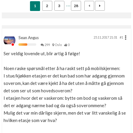
1
2
3
28
Sean Angus
25.11.2017 21.01
#1
299
Oslo
0
Ser veldig lovende ut, blir artig å følge!
Noen raske spørsmål etter å ha raskt sett på mobilskjermen:
I stue/kjøkken etasjen er det kun bad som har adgang gjennom
soverom, kan det være kjekt å ha det uten å måtte gå gjennom
det som ser ut som hovedsoverom?
I etasjen hvor det er vaskerom: bytte om bod og vaskerom så
det er adgang nærme bad og da også soverommene?
Mulig det var min dårlige skjerm, men det var litt vanskelig å se
hvilken etasje som var hva?