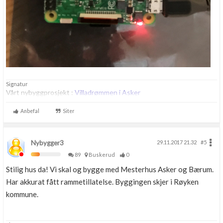
Signatur
Vårt nybyggprosjekt :
Villadrømmen i Asker
Anbefal
Siter
Nybygger3
29.11.2017 21.32
#5
89
Buskerud
0
Stilig hus da! Vi skal og bygge med Mesterhus Asker og Bærum.
Har akkurat fått rammetillatelse. Byggingen skjer i Røyken
kommune.