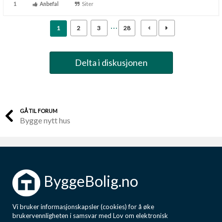
1
Anbefal
Siter
1
2
3
28
Delta i diskusjonen
GÅ TIL FORUM
Bygge nytt hus
ByggeBolig.no
Vi bruker informasjonskapsler (cookies) for å øke
brukervennligheten i samsvar med Lov om elektronisk