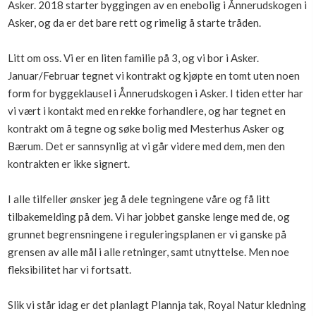
Asker. 2018 starter byggingen av en enebolig i Ånnerudskogen i
Boligmappa+
Asker, og da er det bare rett og rimelig å starte tråden.
Nytt
Få mer ut av Boligmappa
Litt om oss. Vi er en liten familie på 3, og vi bor i Asker.
Januar/Februar tegnet vi kontrakt og kjøpte en tomt uten noen
form for byggeklausel i Ånnerudskogen i Asker. I tiden etter har
vi vært i kontakt med en rekke forhandlere, og har tegnet en
kontrakt om å tegne og søke bolig med Mesterhus Asker og
Bærum. Det er sannsynlig at vi går videre med dem, men den
kontrakten er ikke signert.
I alle tilfeller ønsker jeg å dele tegningene våre og få litt
tilbakemelding på dem. Vi har jobbet ganske lenge med de, og
grunnet begrensningene i reguleringsplanen er vi ganske på
grensen av alle mål i alle retninger, samt utnyttelse. Men noe
fleksibilitet har vi fortsatt.
Slik vi står idag er det planlagt Plannja tak, Royal Natur kledning