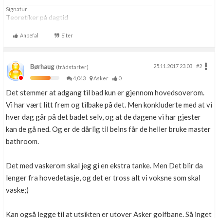
Signatur
Teoretiker på dagtid
Anbefal
Siter
Børhaug
25.11.2017 23.03
#2
(trådstarter)
4,043
Asker
0
Det stemmer at adgang til bad kun er gjennom hovedsoverom.
Vi har vært litt frem og tilbake på det. Men konkluderte med at vi
hver dag går på det badet selv, og at de dagene vi har gjester
kan de gå ned. Og er de dårlig til beins får de heller bruke master
bathroom.
Det med vaskerom skal jeg gi en ekstra tanke. Men Det blir da
lenger fra hovedetasje, og det er tross alt vi voksne som skal
vaske;)
Kan også legge til at utsikten er utover Asker golfbane. Så inget