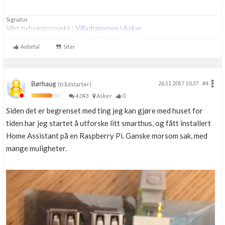
Signatur
Vårt nybyggprosjekt :
Villadrømmen i Asker
Anbefal
Siter
Børhaug
26.11.2017 10.37
#4
(trådstarter)
4,043
Asker
0
Siden det er begrenset med ting jeg kan gjøre med huset for
tiden har jeg startet å utforske litt smarthus, og fått installert
Home Assistant på en Raspberry Pi. Ganske morsom sak, med
mange muligheter.