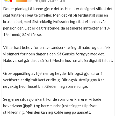
4,043
Asker
0
Det er planlagt å kunne gjøre dette. Huset er designet slik at det
skal fungere i begge tilfeller. Men det vil bli ferdigstilt som en
bruksenhet, med tilstrekkelig lydissolering til at vi kan ha vår
pensjon der. Det er dåg fristende, da estimerte inntekter er 13-
15k i mnd:) Så vi får se.
Vi har hatt behov for en avstandserklæring til nabo, og den fikk
vi signert for noen dager siden. Så Ganske fornøyd med det.
Nabovarsel går da ut så fort Mesterhus har alt ferdigstilt til det.
Grov oppmåling av hjørner og høyder blir også gjort, for å
verifisere at digitalt kart er rikrig. Blir også utrolig gøy å se
nøyaktig hvor huset blir. Gleder meg som en unge.
Se gjerne situasjonskart. For de som lurer klarerer vi både
hovedvann (jippi!!) og bare mindre justeringer til privat
stikkledning. Men den kan jeg koble meg på uansett.