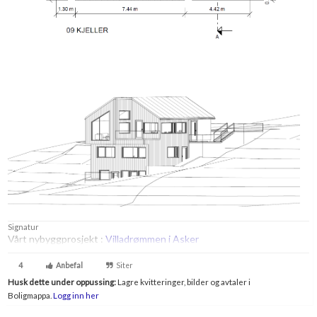
Signatur
Vårt nybyggprosjekt :
Villadrømmen i Asker
4
Anbefal
Siter
Husk dette under oppussing:
Lagre kvitteringer, bilder og avtaler i
Boligmappa.
Logg inn her