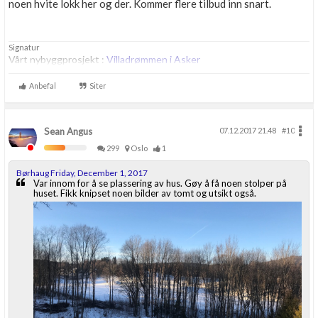
noen hvite lokk her og der. Kommer flere tilbud inn snart.
Signatur
Vårt nybyggprosjekt :
Villadrømmen i Asker
Anbefal
Siter
Sean Angus
07.12.2017 21.48
#10
299
Oslo
1
Børhaug Friday, December 1, 2017
Var innom for å se plassering av hus. Gøy å få noen stolper på
huset. Fikk knipset noen bilder av tomt og utsikt også.