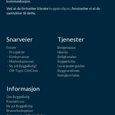
kommunikasjon.
Ved at du fortsetter å bruke
byggebolig.no
, forutsetter vi at du
samtykker til dette.
Snarveier
Tjenester
Forum
Boligmappa
- Prosjekter
Hjemla
- Konkurranser
Boligkanalen
- Markedsplassen
ByggeHytte
- Ny på ByggeBolig?
Leverandørguiden
- Off-Topic ChitChat
Byggvarelisten
Energiportalen
Informasjon
Om ByggeBolig
Kontakt oss
Ny på ByggeBolig
Brukerbetingelser