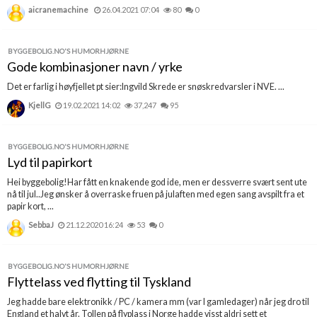
aicranemachine
26.04.2021 07:04
80
0
BYGGEBOLIG.NO'S HUMORHJØRNE
Gode kombinasjoner navn / yrke
Det er farlig i høyfjellet pt sier:Ingvild Skrede er snøskredvarsler i NVE. ...
KjellG
19.02.2021 14:02
37,247
95
BYGGEBOLIG.NO'S HUMORHJØRNE
Lyd til papirkort
Hei byggebolig!Har fått en knakende god ide, men er dessverre svært sent ute
nå til jul..Jeg ønsker å overraske fruen på julaften med egen sang avspilt fra et
papir kort, ...
SebbaJ
21.12.2020 16:24
53
0
BYGGEBOLIG.NO'S HUMORHJØRNE
Flyttelass ved flytting til Tyskland
Jeg hadde bare elektronikk / PC / kamera mm (var I gamledager) når jeg dro til
England et halvt år. Tollen på flyplass i Norge hadde visst aldri sett et