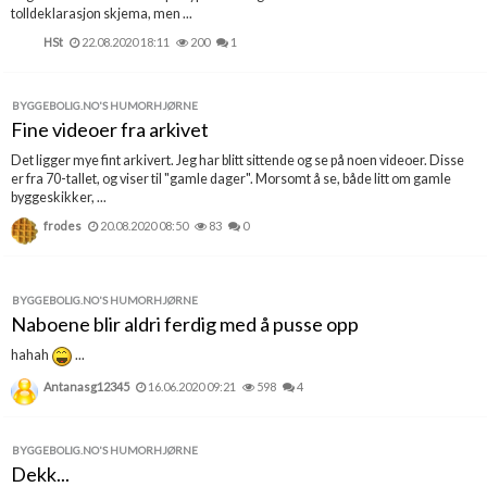
tolldeklarasjon skjema, men ...
HSt
22.08.2020 18:11
200
1
BYGGEBOLIG.NO'S HUMORHJØRNE
Fine videoer fra arkivet
Det ligger mye fint arkivert. Jeg har blitt sittende og se på noen videoer. Disse
er fra 70-tallet, og viser til "gamle dager". Morsomt å se, både litt om gamle
byggeskikker, ...
frodes
20.08.2020 08:50
83
0
BYGGEBOLIG.NO'S HUMORHJØRNE
Naboene blir aldri ferdig med å pusse opp
hahah
...
Antanasg12345
16.06.2020 09:21
598
4
BYGGEBOLIG.NO'S HUMORHJØRNE
Dekk...