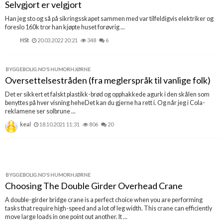
Selvgjort er velgjort
Boligmappa+
Han jeg sto og så på sikringsskapet sammen med var tilfeldigvis elektriker og
Nytt
Få mer ut av Boligmappa
foreslo 160k tror han kjøpte huset forøvrig ...
HSt
20.03.2022 20:21
348
6
BYGGEBOLIG.NO'S HUMORHJØRNE
Oversettelsestråden (fra meglerspråk til vanlige folk)
Det er sikkert et falskt plastikk-brød og opphakkede agurk i den skålen som
benyttes på hver visning heheDet kan du gjerne ha rett i. Og når jeg i Cola-
reklamene ser solbrune ...
keal
18.10.2021 11:31
806
20
BYGGEBOLIG.NO'S HUMORHJØRNE
Choosing The Double Girder Overhead Crane
A double-girder bridge crane is a perfect choice when you are performing
tasks that require high-speed and a lot of leg width. This crane can efficiently
move large loads in one point out another. It ...