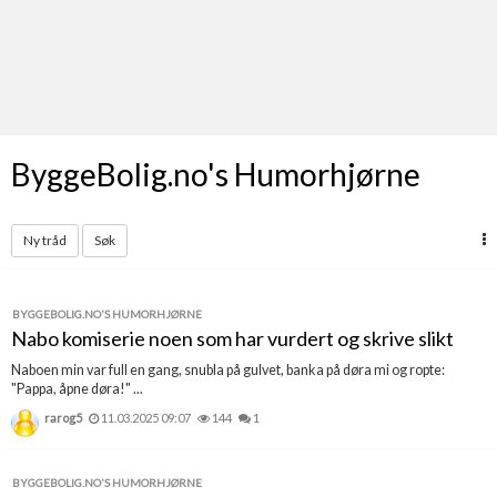
Last opp selv
Ta vare på fargekoder og kvitteringer
Verdi & økonomi
Din største investering
ByggeBolig.no's Humorhjørne
Finn håndverkere
Søk blant 9000 bedrifter
Ny tråd
Søk
Papirer som mangler
Skaff dokumentasjon som mangler
BYGGEBOLIG.NO'S HUMORHJØRNE
Nabo komiserie noen som har vurdert og skrive slikt
Kundeservice
Naboen min var full en gang, snubla på gulvet, banka på døra mi og ropte:
Få svar på det du lurer på
"Pappa, åpne døra!" ...
rarog5
11.03.2025 09:07
144
1
Kom i gang med Boligmappa
Se din bolig? Klikk her
BYGGEBOLIG.NO'S HUMORHJØRNE