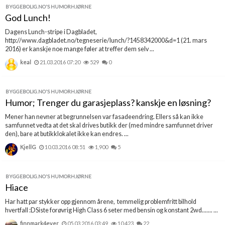
BYGGEBOLIG.NO'S HUMORHJØRNE
God Lunch!
Dagens Lunch-stripe i Dagbladet,
http://www.dagbladet.no/tegneserie/lunch/?1458342000&d=1 (21. mars
2016) er kanskje noe mange føler at treffer dem selv ...
keal
21.03.2016 07:20
529
0
BYGGEBOLIG.NO'S HUMORHJØRNE
Humor; Trenger du garasjeplass? kanskje en løsning?
Mener han nevner at begrunnelsen var fasadeendring. Ellers så kan ikke
samfunnet vedta at det skal drives butikk der (med mindre samfunnet driver
den), bare at butikklokalet ikke kan endres. ...
KjellG
10.03.2016 08:51
1,900
5
BYGGEBOLIG.NO'S HUMORHJØRNE
Hiace
Har hatt par stykker opp gjennom årene, temmelig problemfritt bilhold
hvertfall :DSiste forøvrig High Class 6 seter med bensin og konstant 2wd....... ...
finnmark4ever
05.03.2016 03:49
10,423
22