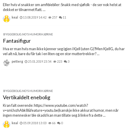
Eller hvis vi snakker om amfibiebiler: Snakk med sjøfolk - de ser nok helst at
dekket er tilnærmet flatt. ...
keal
13.08.2019 14:42
257
11
BYGGEBOLIG.NO'S HUMORHJØRNE
Fantasifigur
Hva er man hvis man ikke kjenner seg igjen i Kjell (uten G)?Men KjellG, du har
vel alt nå, bare du får tak i en liten og en stor muttertrekker? ...
petterg
25.01.2019 23:54
223
3
BYGGEBOLIG.NO'S HUMORHJØRNE
Vertikaldelt enebolig
Kran falt overende: https://www.youtube.com/watch?
v=smlJvzhAbk8&feature=youtu.be(kanskje ikke akkurat humor, men når
ingen mennesker ble skadd kan man tillate seg å linke fra dette ...
keal
05.09.2018 13:03
66
0