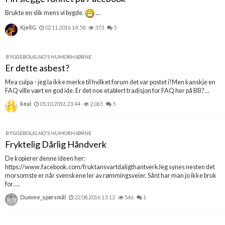
Brukte en slik mens vi bygde.
...
KjellG
02.11.2016 14:58
373
5
BYGGEBOLIG.NO'S HUMORHJØRNE
Er dette asbest?
Mea culpa - jeg la ikke merke til hvilket forum det var postet i!Men kanskje en
FAQ ville vært en god ide. Er det noe etablert tradisjon for FAQ her på BB? ...
keal
05.10.2016 23:44
2,065
5
BYGGEBOLIG.NO'S HUMORHJØRNE
Fryktelig Dårlig Håndverk
De kopierer denne ideen her:
https://www.facebook.com/fruktansvartdaligthantverkJeg synes nesten det
morsomste er når svenskene ler av rømmingsveier. Sånt har man jo ikke bruk
for. ...
Dumme_spørsmål
22.08.2016 13:12
546
1