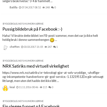
selgers beskrivelse:"3-4 år hammelt ...
Batilla
07.04.2017 08:52
248
0
BYGGEBOLIG.NO'S HUMORHJØRNE
Pussig bildebruk på Facebook :-)
Haha! Vi brukte dette bildet i en FB-post i sommer, men det var jo ikke helt
heldig bruk i denne sammenhengen
...
cheffen
03.03.2017 21:05
247
1
BYGGEBOLIG.NO'S HUMORHJØRNE
NRK Satiriks med virtuell virkelighet
https://www.nrk.no/satiriks/vr-teknologi-gjor-at-selv-uryddige_-uhoflige-
og-inkompetente-handverkere-gir-god-service.-1.13219512De går selvsagt
litt langt, men uten det hadde det ikke blitt ...
keal
11.11.2016 00:46
115
0
BYGGEBOLIG.NO'S HUMORHJØRNE
Fin slegge funnet på Facebook