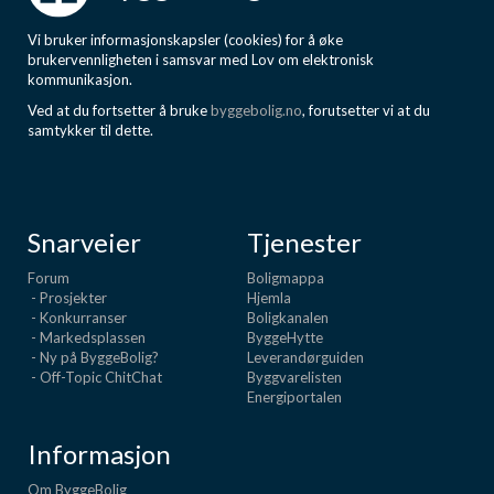
Vi bruker informasjonskapsler (cookies) for å øke
brukervennligheten i samsvar med Lov om elektronisk
kommunikasjon.
Ved at du fortsetter å bruke
byggebolig.no
, forutsetter vi at du
samtykker til dette.
Snarveier
Tjenester
Forum
Boligmappa
- Prosjekter
Hjemla
- Konkurranser
Boligkanalen
- Markedsplassen
ByggeHytte
- Ny på ByggeBolig?
Leverandørguiden
- Off-Topic ChitChat
Byggvarelisten
Energiportalen
Informasjon
Om ByggeBolig