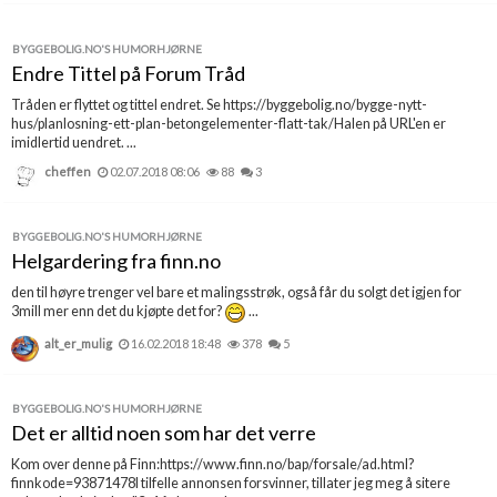
BYGGEBOLIG.NO'S HUMORHJØRNE
Endre Tittel på Forum Tråd
Tråden er flyttet og tittel endret. Se https://byggebolig.no/bygge-nytt-
hus/planlosning-ett-plan-betongelementer-flatt-tak/Halen på URL'en er
imidlertid uendret. ...
cheffen
02.07.2018 08:06
88
3
BYGGEBOLIG.NO'S HUMORHJØRNE
Helgardering fra finn.no
den til høyre trenger vel bare et malingsstrøk, også får du solgt det igjen for
3mill mer enn det du kjøpte det for?
...
alt_er_mulig
16.02.2018 18:48
378
5
BYGGEBOLIG.NO'S HUMORHJØRNE
Det er alltid noen som har det verre
Kom over denne på Finn:https://www.finn.no/bap/forsale/ad.html?
finnkode=93871478I tilfelle annonsen forsvinner, tillater jeg meg å sitere