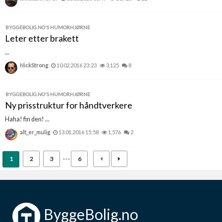
BYGGEBOLIG.NO'S HUMORHJØRNE
Leter etter brakett
...
NickStrong
10.02.2016 23:23
3,125
8
BYGGEBOLIG.NO'S HUMORHJØRNE
Ny prisstruktur for håndtverkere
Haha! fin den! ...
alt_er_mulig
13.01.2016 15:58
1,576
2
1
2
3
6
ByggeBolig.no