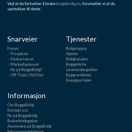
Ved at du fortsetter å bruke
byggebolig.no
, forutsetter vi at du
samtykker til dette.
Snarveier
Tjenester
Forum
Boligmappa
- Prosjekter
Hjemla
- Konkurranser
Boligkanalen
- Markedsplassen
ByggeHytte
- Ny på ByggeBolig?
Leverandørguiden
- Off-Topic ChitChat
Byggvarelisten
Energiportalen
Informasjon
Om ByggeBolig
Kontakt oss
Ny på ByggeBolig
Brukerbetingelser
Annonsere på ByggeBolig
Personvernerklæring