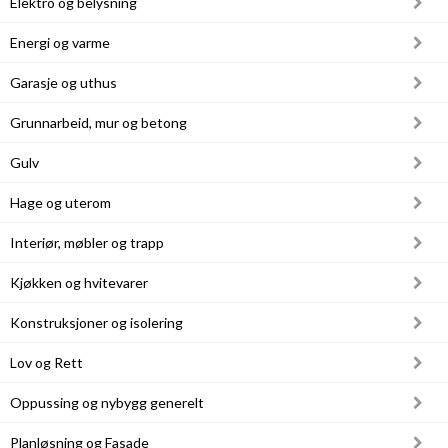
Elektro og belysning
Boligmappa+
Nytt
Få mer ut av Boligmappa
Energi og varme
Garasje og uthus
Grunnarbeid, mur og betong
Gulv
Hage og uterom
Interiør, møbler og trapp
Kjøkken og hvitevarer
Konstruksjoner og isolering
Lov og Rett
Oppussing og nybygg generelt
Planløsning og Fasade