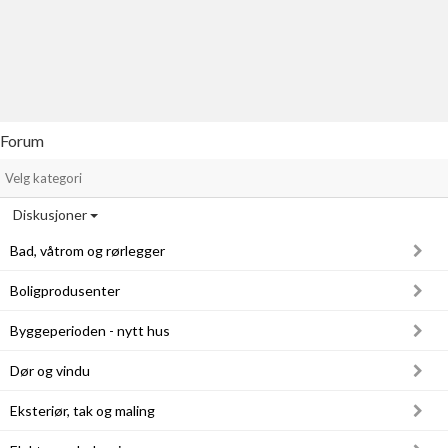
Last opp selv
Ta vare på fargekoder og kvitteringer
Verdi & økonomi
Din største investering
Forum
Finn håndverkere
Velg kategori
Søk blant 9000 bedrifter
Diskusjoner
Papirer som mangler
Bad, våtrom og rørlegger
Skaff dokumentasjon som mangler
Boligprodusenter
Kundeservice
Byggeperioden - nytt hus
Få svar på det du lurer på
Dør og vindu
Kom i gang med Boligmappa
Eksteriør, tak og maling
Se din bolig? Klikk her