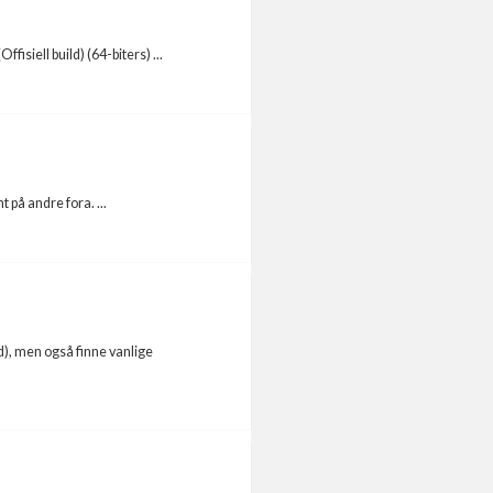
siell build) (64-biters) ...
t på andre fora. ...
d), men også finne vanlige