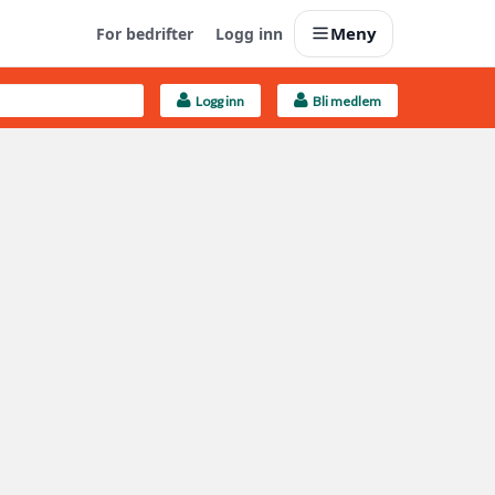
Meny
For bedrifter
Logg inn
Logg inn
Bli medlem
Last opp selv
Ta vare på fargekoder og kvitteringer
Finn håndverkere
Søk blant 9000 bedrifter
Kundeservice
Få svar på det du lurer på
Boligmappa+
Nytt
Få mer ut av Boligmappa