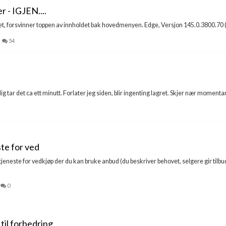
r - IGJEN....
 forsvinner toppen av innholdet bak hovedmenyen. Edge, Versjon 145.0.3800.70 (Offi
54
nlig tar det ca ett minutt. Forlater jeg siden, blir ingenting lagret. Skjer nær momentan
te for ved
jeneste for vedkjøp der du kan bruke anbud (du beskriver behovet, selgere gir tilbu
0
 til forbedring