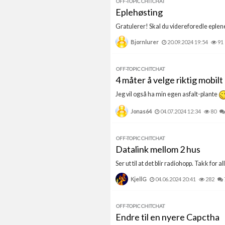
OFF-TOPIC CHITCHAT
Eplehøsting
Gratulerer! Skal du videreforedle eplene
Bjornlurer
20.09.2024 19:54
91
OFF-TOPIC CHITCHAT
4 måter å velge riktig mobilt
Jeg vil også ha min egen asfalt-plante
Jonas64
04.07.2024 12:34
80
OFF-TOPIC CHITCHAT
Datalink mellom 2 hus
Ser ut til at det blir radiohopp. Takk for all
KjellG
04.06.2024 20:41
282
OFF-TOPIC CHITCHAT
Endre til en nyere Capctha