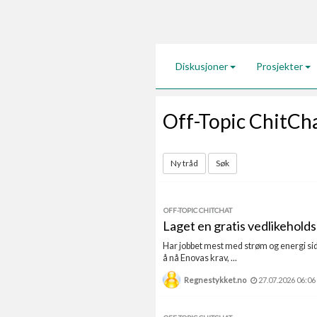
Diskusjoner
Prosjekter
Off-Topic ChitCh
Ny tråd
Søk
OFF-TOPIC CHITCHAT
Laget en gratis vedlikeholds
Har jobbet mest med strøm og energi side
å nå Enovas krav, ...
Regnestykket.no
27.07.2026 06:06