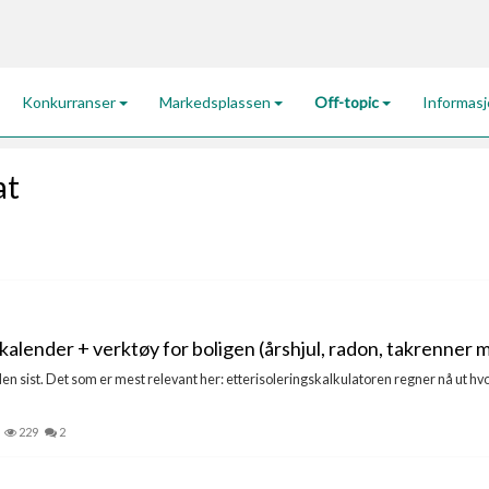
Konkurranser
Markedsplassen
Off-topic
Informas
at
kalender + verktøy for boligen (årshjul, radon, takrenner m
n sist. Det som er mest relevant her: etterisoleringskalkulatoren regner nå ut hvo
229
2