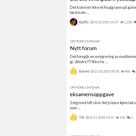
Det kommer ikke et fnugg vann på gulvet.
først kom ...
KjellG
01.05.2025 14:37
1,230
OFF-TOPIC CHITCHAT
Nytt forum
Det foregår en emigrering av medlemmer 
gi. :)Bedre??? Ikke for ...
Barmo
21.02.2025 09:28
486
OFF-TOPIC CHITCHAT
eksamensoppgave
2 etg med loft så er det jo bare åpne tak
over ...
TSt
25.11.2024 10:19
102
2