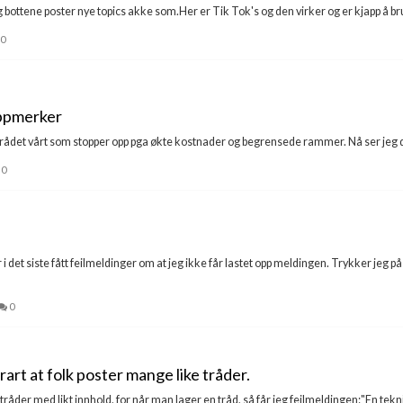
ottene poster nye topics akke som.Her er Tik Tok's og den virker og er kjapp å bruk
0
oppmerker
rådet vårt som stopper opp pga økte kostnader og begrensede rammer. Nå ser jeg det 
0
 det siste fått feilmeldinger om at jeg ikke får lastet opp meldingen. Trykker jeg p
0
rart at folk poster mange like tråder.
tråder med likt innhold, for når man lager en tråd, så får jeg feilmeldingen:"En teknis