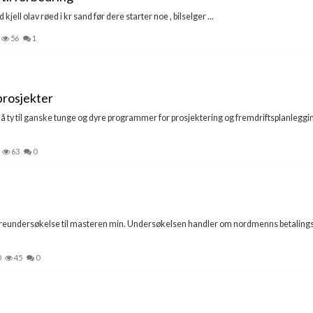
jell olav røed i kr sand før dere starter noe , bilselger ...
56
1
prosjekter
å ty til ganske tunge og dyre programmer for prosjektering og fremdriftsplanleggin
63
0
ørreundersøkelse til masteren min. Undersøkelsen handler om nordmenns betalingsv
0
45
0