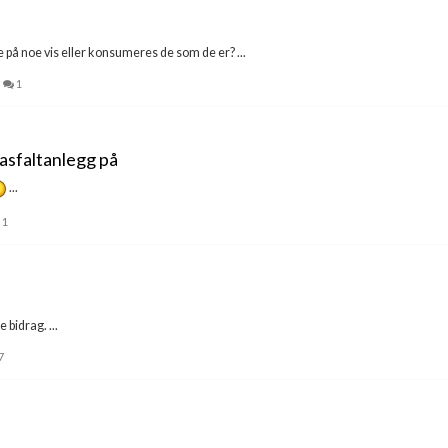
 på noe vis eller konsumeres de som de er? ...
1
 asfaltanlegg på
...
1
e bidrag. ...
7