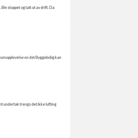
le stoppet og tatt ut av drift. Da
orumopplevelse en det Byggebolig kan
nt undertak trengs det ikke lufting