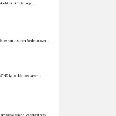
e både på mobil og pc. ...
er satt ut staker fordelt utover ...
å SEND igjen skjer det samme. I
k feil har skjedd. Vennligst prøv ...