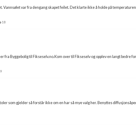
 Vannsølet var fra dengang skapet feilet. Det klarte ikke å holde på temperaturen. B
18
fra Byggebolig til Fikseselv.no.Kom over til Fikseselv og opplev en langt bedre f
9
stoler som gjelder så forstår ikke om en har så mye valg her. Benyttes diffusjonsåpe