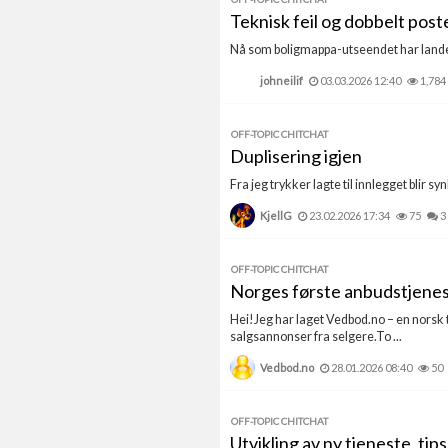
Teknisk feil og dobbelt poste
Nå som boligmappa-utseendet har landet,
johneilif
03.03.2026 12:40
1,784
OFF-TOPIC CHITCHAT
Duplisering igjen
Fra jeg trykker lagte til innlegget blir sy
KjellG
23.02.2026 17:34
75
3
OFF-TOPIC CHITCHAT
Norges første anbudstjenes
Hei!Jeg har laget Vedbod.no – en norsk t
salgsannonser fra selgere.To ...
Vedbod.no
28.01.2026 08:40
50
OFF-TOPIC CHITCHAT
Utvikling av ny tjeneste, tips