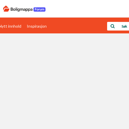
Nytt innhold
Inspirasjon
Boligens papirer
Den enkleste måten å få papirene i orden
rav
Verdi & økonomi
Din største investering
Papirer som mangler
Skaff dokumentasjon som mangler
Kom i gang med Boligmappa
Se din bolig? Klikk her