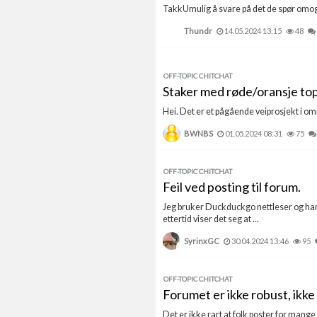
TakkUmulig å svare på det de spør omog b
Thundr
14.05.2024 13:15
48
OFF-TOPIC CHITCHAT
Staker med røde/oransje t
Hei. Det er et pågående veiprosjekt i om
BWNBS
01.05.2024 08:31
75
OFF-TOPIC CHITCHAT
Feil ved posting til forum.
Jeg bruker Duckduckgo nettleser og har i
ettertid viser det seg at ...
SyrinxGC
30.04.2024 13:46
95
OFF-TOPIC CHITCHAT
Forumet er ikke robust, ikke 
Det er ikke rart at folk poster for mange 