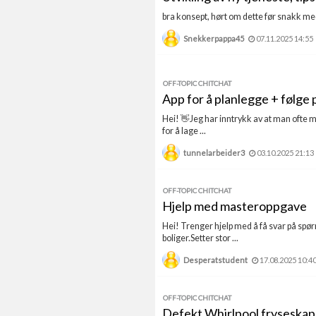
bra konsept, hørt om dette før snakk med k
Snekkerpappa45
07.11.2025 14:55
OFF-TOPIC CHITCHAT
App for å planlegge + følge 
Hei! 👋Jeg har inntrykk av at man ofte m
for å lage ...
tunnelarbeider3
03.10.2025 21:13
OFF-TOPIC CHITCHAT
Hjelp med masteroppgave
Hei! Trenger hjelp med å få svar på sp
boliger.Setter stor ...
Desperatstudent
17.08.2025 10:4
OFF-TOPIC CHITCHAT
Defekt Whirlpool fryseskap