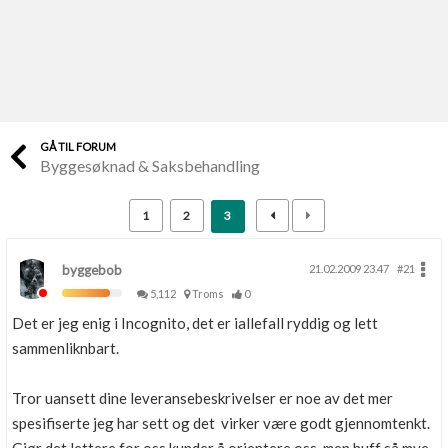
Last opp selv
Ta vare på fargekoder og kvitteringer
Verdi & økonomi
Din største investering
GÅ TIL FORUM
Byggesøknad & Saksbehandling
Finn håndverkere
Søk blant 9000 bedrifter
1
2
3
Papirer som mangler
Skaff dokumentasjon som mangler
byggebob
21.02.2009 23.47
#21
5,112
Troms
0
Kundeservice
Det er jeg enig i Incognito, det er iallefall ryddig og lett
Få svar på det du lurer på
sammenliknbart.
Kom i gang med Boligmappa
Tror uansett dine leveransebeskrivelser er noe av det mer
Se din bolig? Klikk her
spesifiserte jeg har sett og det virker være godt gjennomtenkt.