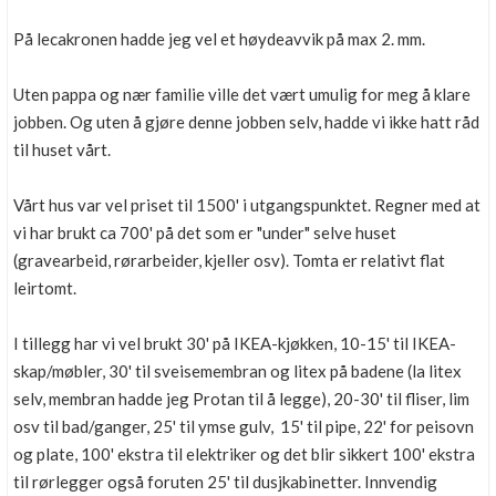
På lecakronen hadde jeg vel et høydeavvik på max 2. mm.
Uten pappa og nær familie ville det vært umulig for meg å klare
jobben. Og uten å gjøre denne jobben selv, hadde vi ikke hatt råd
til huset vårt.
Vårt hus var vel priset til 1500' i utgangspunktet. Regner med at
vi har brukt ca 700' på det som er "under" selve huset
(gravearbeid, rørarbeider, kjeller osv). Tomta er relativt flat
leirtomt.
I tillegg har vi vel brukt 30' på IKEA-kjøkken, 10-15' til IKEA-
skap/møbler, 30' til sveisemembran og litex på badene (la litex
selv, membran hadde jeg Protan til å legge), 20-30' til fliser, lim
osv til bad/ganger, 25' til ymse gulv, 15' til pipe, 22' for peisovn
og plate, 100' ekstra til elektriker og det blir sikkert 100' ekstra
til rørlegger også foruten 25' til dusjkabinetter. Innvendig