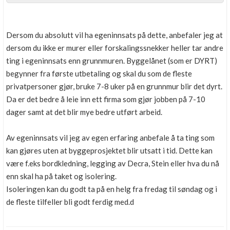
Dersom du absolutt vil ha egeninnsats på dette, anbefaler jeg at
dersom du ikke er murer eller forskalingssnekker heller tar andre
ting i egeninnsats enn grunnmuren. Byggelånet (som er DYRT)
begynner fra første utbetaling og skal du som de fleste
privatpersoner gjør, bruke 7-8 uker på en grunnmur blir det dyrt.
Da er det bedre å leie inn ett firma som gjør jobben på 7-10
dager samt at det blir mye bedre utført arbeid.
Av egeninnsats vil jeg av egen erfaring anbefale å ta ting som
kan gjøres uten at byggeprosjektet blir utsatt i tid. Dette kan
være f.eks bordkledning, legging av Decra, Stein eller hva du nå
enn skal ha på taket og isolering.
Isoleringen kan du godt ta på en helg fra fredag til søndag og i
de fleste tilfeller bli godt ferdig med.d