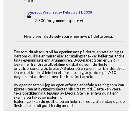
500K
byggebob Wednesday, February 11, 2009
2-300`for grunnmur/plate etc
Hvis vi gjør dette selv sparer jeg mye på dette også.
Dersom du absolutt vil ha egeninnsats på dette, anbefaler jeg at
dersom du ikke er murer eller forskalingssnekker heller tar andre
ting i egeninnsats enn grunnmuren. Byggelånet (som er DYRT)
begynner fra første utbetaling og skal du som de fleste
privatpersoner gjør, bruke 7-8 uker på en grunnmur blir det dyrt.
Da er det bedre å leie inn ett firma som gjør jobben på 7-10
dager samt at det blir mye bedre utført arbeid.
Av egeninnsats vil jeg av egen erfaring anbefale å ta ting som kan
gjøres uten at byggeprosjektet blir utsatt i tid. Dette kan være
f.eks bordkledning, legging av Decra, Stein eller hva du nå enn
skal ha på taket og isolering.
Isoleringen kan du godt ta på en helg fra fredag til søndag og i de
fleste tilfeller bli godt ferdig med.d