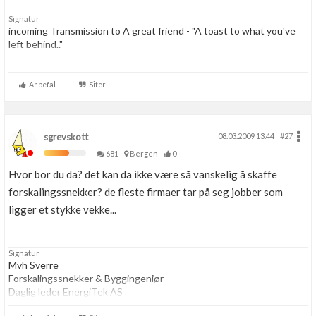
Signatur
incoming Transmission to A great friend - "A toast to what you've
left behind.."
"To the best crew any user ever had, this may be the last time we're
alltogether, but no matter what the future holds, no matter how far
Anbefal
Siter
we travel, a part of us.. a very important part, will always remain here
on ....-Sky."
sgrevskott
08.03.2009 13.44
#27
681
Bergen
0
Hvor bor du da? det kan da ikke være så vanskelig å skaffe
forskalingssnekker? de fleste firmaer tar på seg jobber som
ligger et stykke vekke...
Signatur
Mvh Sverre
Forskalingssnekker & Byggingeniør
Daglig leder EnergiTek AS