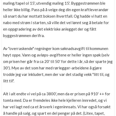
maling/tapel ol 15', utvendig maling 15'. Byggestrømmen ble
heller ikke billig. Pass på å velge deg din egen kraftleverandør
så snart du har mottatt boksen ihvertfall. Og hadde vi hatt en
nabo med strøm i starten, så ville det vel lønnt seg å betale for
en oppgradering av det elektriske anlegget der og fått
byggestrømmen derifra.
Av "overraskende" regninger kom søknadsavgift til kommunen
høyt oppe. Vann og avløps-avgiftene er heller ingen spøk (selv
om prisen her går fra ca 20' til 50' for dette i år, så der sparte jeg
30'). Mye av det som har med rørlegger-arbeidene å gjøre
trodde jeg var inkludert, men der var det stadig vekk "litt til, og
litt til".
Alt i alt endte vi vel på ca 3800', men da er prisen på 910' ++ for
tomta med. Da er fremdeles ikke hele kjelleren innredet, og vi
har vel lagt ned ca et årsverk i egeninnsats. Vi har også forsøkt
å handle på salg, og spart en del penger på det. (Litex, tapet,