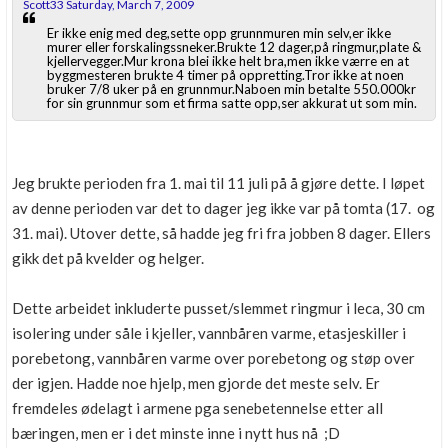
Scott33 Saturday, March 7, 2009
Er ikke enig med deg,sette opp grunnmuren min selv,er ikke
murer eller forskalingssneker.Brukte 12 dager,på ringmur,plate &
kjellervegger.Mur krona blei ikke helt bra,men ikke værre en at
byggmesteren brukte 4 timer på oppretting.Tror ikke at noen
bruker 7/8 uker på en grunnmur.Naboen min betalte 550.000kr
for sin grunnmur som et firma satte opp,ser akkurat ut som min.
Jeg brukte perioden fra 1. mai til 11 juli på å gjøre dette. I løpet
av denne perioden var det to dager jeg ikke var på tomta (17. og
31. mai). Utover dette, så hadde jeg fri fra jobben 8 dager. Ellers
gikk det på kvelder og helger.
Dette arbeidet inkluderte pusset/slemmet ringmur i leca, 30 cm
isolering under såle i kjeller, vannbåren varme, etasjeskiller i
porebetong, vannbåren varme over porebetong og støp over
der igjen. Hadde noe hjelp, men gjorde det meste selv. Er
fremdeles ødelagt i armene pga senebetennelse etter all
bæringen, men er i det minste inne i nytt hus nå ;D