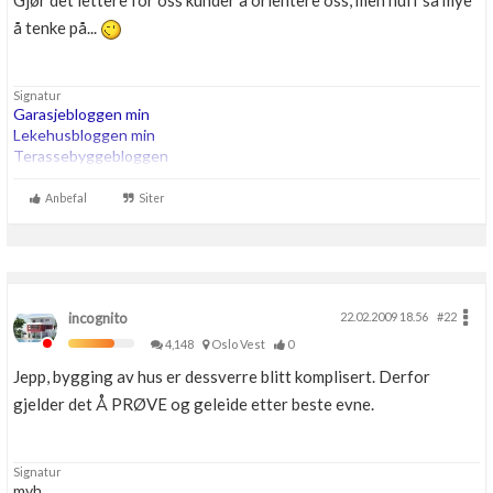
Gjør det lettere for oss kunder å orientere oss, men huff så mye
Boligmappa+
å tenke på...
Nytt
Få mer ut av Boligmappa
Signatur
Garasjebloggen min
Lekehusbloggen min
Terassebyggebloggen
260m2 bta trehus etter TEK07, Thermia Optimum G2 8kw i serie
Anbefal
Siter
med 200ltr OZO Super. 180m energihull. Roth vannbåren varme.
incognito
22.02.2009 18.56
#22
4,148
Oslo Vest
0
Jepp, bygging av hus er dessverre blitt komplisert. Derfor
gjelder det Å PRØVE og geleide etter beste evne.
Signatur
mvh