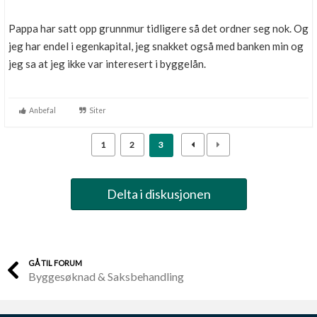
Pappa har satt opp grunnmur tidligere så det ordner seg nok. Og
jeg har endel i egenkapital, jeg snakket også med banken min og
jeg sa at jeg ikke var interesert i byggelån.
Anbefal
Siter
1
2
3
Delta i diskusjonen
GÅ TIL FORUM
Byggesøknad & Saksbehandling