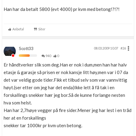
Han har da betalt 5800 (evt 4000) pr kvm med betong!?!?!
Anbefal
Siter
Scott33
08.03.2009 10.07
#26
940
0
Er håndtverker slik som deg.Han er nok i dum,men han har halv
etasje & garasje så prisen er nok kansje litt høy,men var i 07 da
det var veldig gode tider.Fikk et tilbud selv som var vannvittig
høyt.(ser etter om jeg har det enda)Ikke lett å få tak i en
forskallings snekker hær jeg bor.Så de kunne forlange nesten
hva som helst.
Han har 2,7høye vegger på fire sider.Mener jeg har lest i en tråd
her at en forskallings
snekker tar 1000kr pr kvm uten betong.