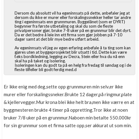
Dersom du absolutt vil ha egeninnsats på dette, anbefaler jeg at
dersom du ikke er murer eller forskalingssnekker heller tar andre
ting i egeninnsats enn grunnmuren. Byggelånet (som er DYRT)
begynner fra første utbetaling og skal du som de fleste
privatpersoner gjør, bruke 7-8 uker på en grunnmur blir det dyrt.
Da er det bedre å leie inn ett firma som gjør jobben på 7-10
dager samt at det blir mye bedre utført arbeid.
Av egeninnsats vil jeg av egen erfaring anbefale å ta ting som kan
gjøres uten at byggeprosjektet blir utsatt i tid. Dette kan være
f.eks bordkledning, legging av Decra, Stein eller hva du nå enn
skal ha på taket og isolering.
Isoleringen kan du godt ta på en helg fra fredag til søndag og i de
fleste tilfeller bli godt ferdig med.d
Er ikke enig med deg,sette opp grunnmuren min selv,er ikke
murer eller forskalingssneker.Brukte 12 dager,på ringmur,plate
& kjellervegger.Mur krona blei ikke helt bra,men ikke værre en at
byggmesteren brukte 4 timer på oppretting.Tror ikke at noen
bruker 7/8 uker på en grunnmur.Naboen min betalte 550.000kr
for sin grunnmur som et firma satte opp,ser akkurat ut som min.