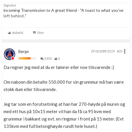
Signatur
incoming Transmission to A great friend - "A toast to what you've
left behind.."
"To the best crew any user ever had, this may be the last time we're
alltogether, but no matter what the future holds, no matter how far
Anbefal
Siter
we travel, a part of us.. a very important part, will always remain here
on ....-Sky."
Børge
07.03.2009 23.19
#25
3,955
0
Da regner jeg med at du er tømrer eller noe tilsvarende ;)
Om naboen din betalte 550.000 for sin grunnmur må han være
stokk dum eller tilsvarende.
Jeg tar som en forutsetning at han har 270-høyde på muren og
med ett hus på 10x15 meter vil han da få ca 95 kvm med
grunnmur i bakkant og evt. en ringmur i front på 15 meter. (Evt
135kvm med full betonghøyde rundt hele huset.)