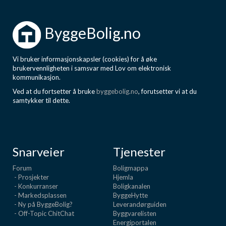
ByggeBolig.no
Vi bruker informasjonskapsler (cookies) for å øke
brukervennligheten i samsvar med Lov om elektronisk
kommunikasjon.
Ved at du fortsetter å bruke
byggebolig.no
, forutsetter vi at du
samtykker til dette.
Snarveier
Tjenester
Forum
Boligmappa
- Prosjekter
Hjemla
- Konkurranser
Boligkanalen
- Markedsplassen
ByggeHytte
- Ny på ByggeBolig?
Leverandørguiden
- Off-Topic ChitChat
Byggvarelisten
Energiportalen