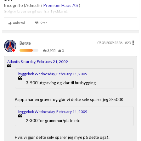
Incognito (Adm.dir i
Premium Haus AS
)
Selger lavenergihus fra Tyskland.
Anbefal
Siter
Børge
07.03.2009 22.36
#23
3,955
0
Atlantis Saturday, February 21, 2009
byggebob Wednesday, February 11, 2009
3-500`utgraving og klar til husbygging
Pappa har en graver og gjør vi dette selv sparer jeg 3-500K
byggebob Wednesday, February 11, 2009
2-300`for grunnmur/plate etc
Hvis vi gjør dette selv sparer jeg mye på dette også.