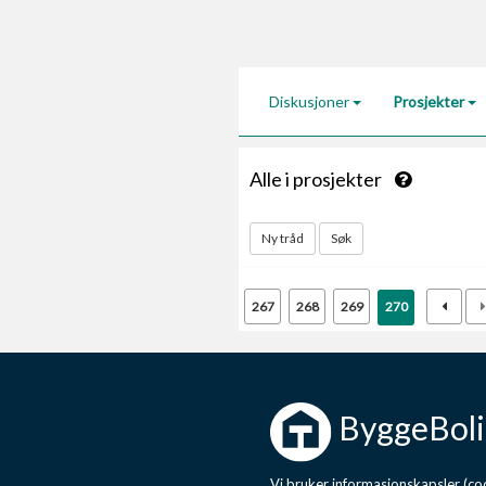
Diskusjoner
Prosjekter
Alle i prosjekter
Ny tråd
Søk
267
268
269
270
ByggeBoli
Vi bruker informasjonskapsler (coo