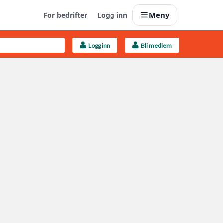
Meny
For bedrifter
Logg inn
Logg inn
Bli medlem
Last opp selv
Ta vare på fargekoder og kvitteringer
Finn håndverkere
Søk blant 9000 bedrifter
Kundeservice
Få svar på det du lurer på
Boligmappa+
Nytt
Få mer ut av Boligmappa