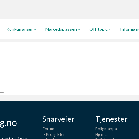
Konkurranser
Markedsplassen
Off-topic
Informas
Snarveier
Tjenester
g.no
Forum
Boligmappa
- Prosjekter
Hjemla
kies) for å øke