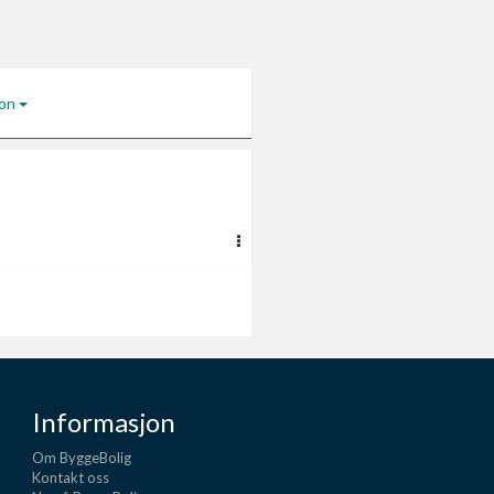
jon
Informasjon
Om ByggeBolig
Kontakt oss