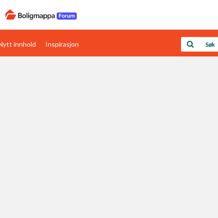
Nytt innhold
Inspirasjon
Boligens papirer
Den enkleste måten å få papirene i orden
rav
Verdi & økonomi
Din største investering
Papirer som mangler
Skaff dokumentasjon som mangler
Kom i gang med Boligmappa
Se din bolig? Klikk her