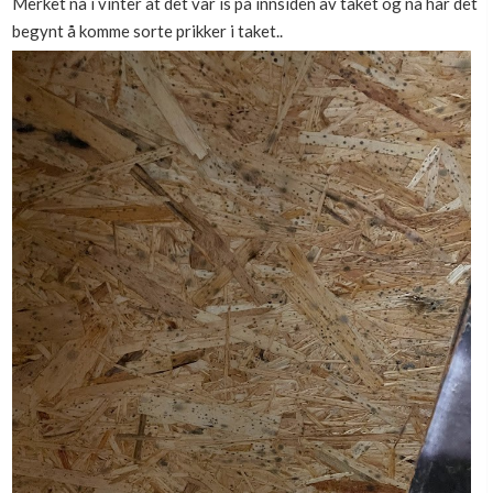
Merket nå i vinter at det var is på innsiden av taket og nå har det
begynt å komme sorte prikker i taket..