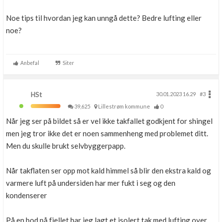
Noe tips til hvordan jeg kan unngå dette? Bedre lufting eller
noe?
Anbefal
Siter
HSt
30.01.2023 16.29
#3
39,625
Lillestrøm kommune
0
Når jeg ser på bildet så er vel ikke takfallet godkjent for shingel
men jeg tror ikke det er noen sammenheng med problemet ditt.
Men du skulle brukt selvbyggerpapp.
Når takflaten ser opp mot kald himmel så blir den ekstra kald og
varmere luft på undersiden har mer fukt i seg og den
kondenserer
På en bod på fjellet har jeg lagt et isolert tak med lufting over