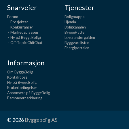
Snarveier
Tjenester
Forum
Boligmappa
- Prosjekter
Hjemla
- Konkurranser
Boligkanalen
- Markedsplassen
ByggeHytte
- Ny på ByggeBolig?
Leverandørguiden
- Off-Topic ChitChat
Byggvarelisten
Energiportalen
Informasjon
Om ByggeBolig
Kontakt oss
Ny på ByggeBolig
Brukerbetingelser
Annonsere på ByggeBolig
Personvernerklæring
© 2026
Byggebolig AS