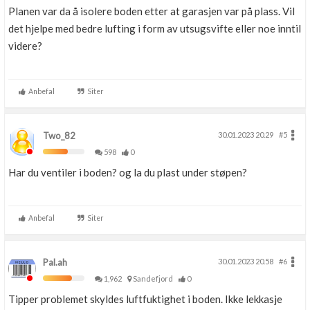
Planen var da å isolere boden etter at garasjen var på plass. Vil
det hjelpe med bedre lufting i form av utsugsvifte eller noe inntil
videre?
Anbefal
Siter
Two_82
30.01.2023 20.29
#5
598
0
Har du ventiler i boden? og la du plast under støpen?
Anbefal
Siter
Pal.ah
30.01.2023 20.58
#6
1,962
Sandefjord
0
Tipper problemet skyldes luftfuktighet i boden. Ikke lekkasje