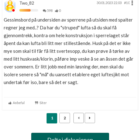
Two_82
30.01.2023 22.03
#10
598
0
Gessimsbord på undersiden av sperrene på utsiden med spalter
regner jeg med..? Da har du "struped" lufta så du skal få
gjennomtrekk, kontra om hele konstruksjon i sperrelaget står
åpent da kan lufta bli litt mer stillestående. Husk på det er ikke
mye som skal til får få litt svertesopp, du kan prøve å tørke av
med litt huskvask/klorin, påføre imp veske å se an åssen det går
over sommern. Er litt jobb med min løsning der, men skal du
isolere senere så "må" du uansett etablere eget luftesjikt mot
undertak før iso, bare så det er sagt.
Anbefal
Siter
1
2
Delta i diskusjonen