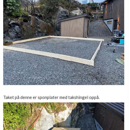
Boligmappa+
Nytt
Få mer ut av Boligmappa
Taket på denne er sponplater med takshingel oppå.