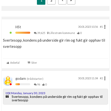
1
2
HSt
30.01.2023 10.56
#1
39,625
Lillestrøm kommune
0
Svertesopp, kondens på underside gir rim og fukt gir opphav til
svertesopp
Anbefal
Siter
godarn
30.01.2023 11.04
#2
(trådstarter)
96
0
HSt Monday, January 30, 2023
Svertesopp, kondens på underside gir rim og fukt gir opphav til
svertesopp