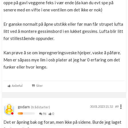
oppe på gavl veggene feks i vær ende (da kan du evt spe på
senere med en vifte i ene ventilen om det ikke er nok)
Er ganske normalt på åpne utstikk eller før man får strupet lufta
litt ved å montere gessimsbord i en lukket gessims. Lufta blir litt
for stillestående oppunder.
Kan prøve å se om impregneringsveske hjelper, vaske å påføre.
Men er såpass mye lim i osb plater at jeg har 0 erfaring om det
funker eller hvor lenge.
Anbefal
Siter
godarn
30.01.2023 21.52
#9
(trådstarter)
96
0
Det er åpning bak og foran, men ikke på sidene. Burde jeg laget