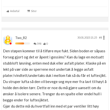
Anbefal
Siter
Two_82
30.01.2023 21.25
#8
598
0
Den støpen kommer til å tilføre mye fukt. Siden boden er såpass
forseg gjort og det er åpent i gessims? Kan du lage en motsatt
stubbloft løsning, enten med duk eller asfalt plater. Klaske på en
lekt på vær side av sperrene mot undertak å legge asfalt
plater/vindtett/undertaks duk i mellom fak så du får et luftesjikt.
Du struper lufta så den vil bevege seg mye mer fra lavt til høyt å
holde den delen tørr. Dette er noe du må gjøre uansett om du
ønsker å isolere senere. Trenger du en spalte eller endel hull i
begge ender for luftesjiktet.
Gjør du dette må du hvertfall inn med et par ventiler litt høy