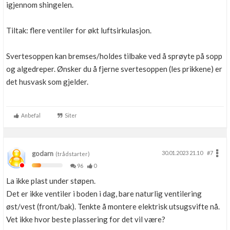
igjennom shingelen.
Tiltak: flere ventiler for økt luftsirkulasjon.
Svertesoppen kan bremses/holdes tilbake ved å sprøyte på sopp
og algedreper. Ønsker du å fjerne svertesoppen (les prikkene) er
det husvask som gjelder.
Anbefal
Siter
godarn
30.01.2023 21.10
#7
(trådstarter)
96
0
La ikke plast under støpen.
Det er ikke ventiler i boden i dag, bare naturlig ventilering
øst/vest (front/bak). Tenkte å montere elektrisk utsugsvifte nå.
Vet ikke hvor beste plassering for det vil være?