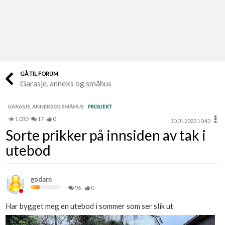
Last opp selv
Ta vare på fargekoder og kvitteringer
Verdi & økonomi
Din største investering
GÅ TIL FORUM
Garasje, anneks og småhus
Finn håndverkere
Søk blant 9000 bedrifter
GARASJE, ANNEKS OG SMÅHUS
PROSJEKT
1,030
17
0
30.01.2023 10.43
Papirer som mangler
Sorte prikker på innsiden av tak i
Skaff dokumentasjon som mangler
utebod
Kundeservice
Få svar på det du lurer på
godarn
96
0
Kom i gang med Boligmappa
Har bygget meg en utebod i sommer som ser slik ut
Se din bolig? Klikk her