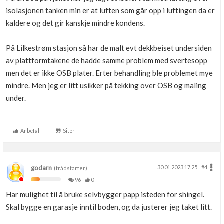
isolasjonen tanken min er at luften som går opp i luftingen da er
kaldere og det gir kanskje mindre kondens.
På Lilkestrøm stasjon så har de malt evt dekkbeiset undersiden
av plattformtakene de hadde samme problem med svertesopp
men det er ikke OSB plater. Erter behandling ble problemet mye
mindre. Men jeg er litt usikker på tekking over OSB og maling
under.
Anbefal
Siter
godarn
30.01.2023 17.25
#4
(trådstarter)
96
0
Har mulighet til å bruke selvbygger papp isteden for shingel.
Skal bygge en garasje inntil boden, og da justerer jeg taket litt.