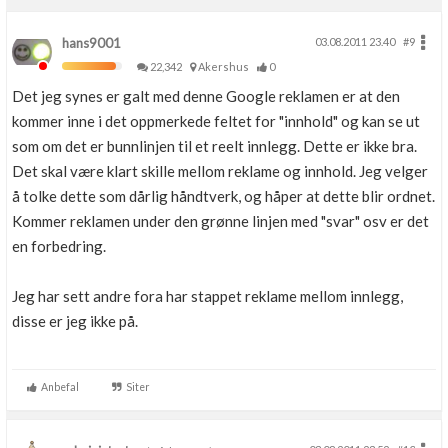
hans9001
03.08.2011 23.40
#9
22,342
Akershus
0
Det jeg synes er galt med denne Google reklamen er at den
kommer inne i det oppmerkede feltet for "innhold" og kan se ut
som om det er bunnlinjen til et reelt innlegg. Dette er ikke bra.
Det skal være klart skille mellom reklame og innhold. Jeg velger
å tolke dette som dårlig håndtverk, og håper at dette blir ordnet.
Kommer reklamen under den grønne linjen med "svar" osv er det
en forbedring.
Jeg har sett andre fora har stappet reklame mellom innlegg,
disse er jeg ikke på.
Anbefal
Siter