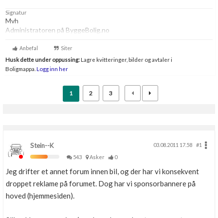
Signatur
Mvh
Administratoren på ByggeBolig.no
Anbefal
Siter
Husk dette under oppussing:
Lagre kvitteringer, bilder og avtaler i
Boligmappa.
Logg inn her
1
2
3
Stein--K
03.08.2011 17.58
#1
543
Asker
0
Jeg drifter et annet forum innen bil, og der har vi konsekvent
droppet reklame på forumet. Dog har vi sponsorbannere på
hoved (hjemmesiden).