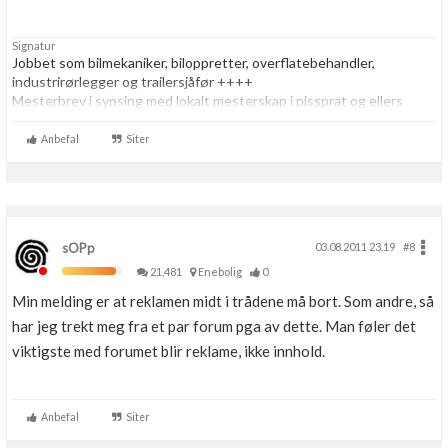
Signatur
Jobbet som bilmekaniker, biloppretter, overflatebehandler,
industrirørlegger og trailersjåfør ++++
Mesterbrev i synsing med lokalt mesterskap i pissprat og ellers
verdensmester i alt som har med alt å gjøre
Anbefal
Siter
sOPp
03.08.2011 23.19
#8
21,481
Enebolig
0
Min melding er at reklamen midt i trådene må bort. Som andre, så
har jeg trekt meg fra et par forum pga av dette. Man føler det
viktigste med forumet blir reklame, ikke innhold.
Anbefal
Siter