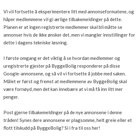
Boligmappa+
Vi vil fortsette å eksperimentere litt med annonseformatene, og
Nytt
Få mer ut av Boligmappa
håper medlemmene vil gi ærlige tilbakemeldinger på dette.
Planen er at ingen registrerte medlemmer skal bli måtte se
annonser hvis de ikke ønsker det, men vi mangler innstillinger for
dette i dagens tekniske løsning.
I første omgang er det viktig å se hvordan medlemmer og
uregistrerte gjester på ByggeBolig responderer på disse
Google-annonsene, og så vil vi fortsette å jobbe med saken.
Målet er først og fremst at medlemmene av ByggeBolig skal
være fornøyd, men det kan innebære at vi må få inn litt mer
penger.
Post gjerne tilbakemeldinger på de nye annonsene i denne
tråden! Synes dere annonsene er plagsomme, helt greie eller et
flott tilskudd på ByggeBolig? Si i fra til oss her!