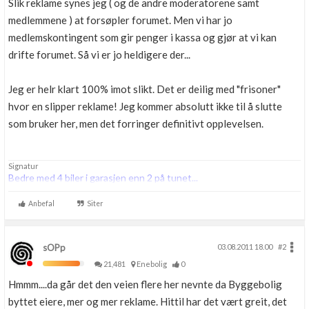
Slik reklame synes jeg ( og de andre moderatorene samt
medlemmene ) at forsøpler forumet. Men vi har jo
medlemskontingent som gir penger i kassa og gjør at vi kan
drifte forumet. Så vi er jo heldigere der...
Jeg er helr klart 100% imot slikt. Det er deilig med "frisoner"
hvor en slipper reklame! Jeg kommer absolutt ikke til å slutte
som bruker her, men det forringer definitivt opplevelsen.
Signatur
Bedre med 4 biler i garasjen enn 2 på tunet...
Anbefal
Siter
sOPp
03.08.2011 18.00
#2
21,481
Enebolig
0
Hmmm....da går det den veien flere her nevnte da Byggebolig
byttet eiere, mer og mer reklame. Hittil har det vært greit, det