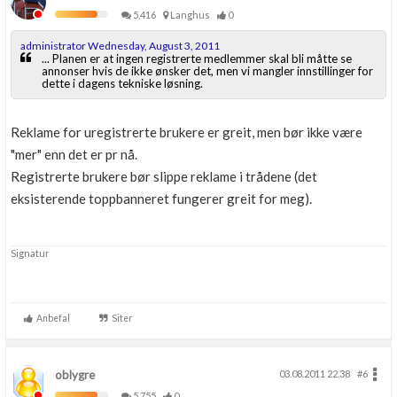
5,416
Langhus
0
administrator Wednesday, August 3, 2011
... Planen er at ingen registrerte medlemmer skal bli måtte se
annonser hvis de ikke ønsker det, men vi mangler innstillinger for
dette i dagens tekniske løsning.
Reklame for uregistrerte brukere er greit, men bør ikke være
"mer" enn det er pr nå.
Registrerte brukere bør slippe reklame i trådene (det
eksisterende toppbanneret fungerer greit for meg).
Signatur
Anbefal
Siter
oblygre
03.08.2011 22.38
#6
5,755
0