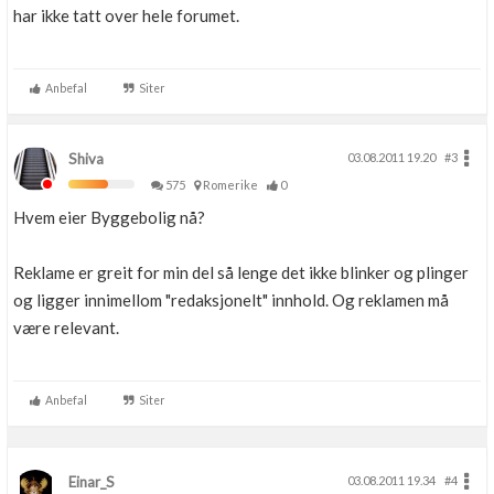
har ikke tatt over hele forumet.
Anbefal
Siter
Shiva
03.08.2011 19.20
#3
575
Romerike
0
Hvem eier Byggebolig nå?
Reklame er greit for min del så lenge det ikke blinker og plinger
og ligger innimellom "redaksjonelt" innhold. Og reklamen må
være relevant.
Anbefal
Siter
Einar_S
03.08.2011 19.34
#4