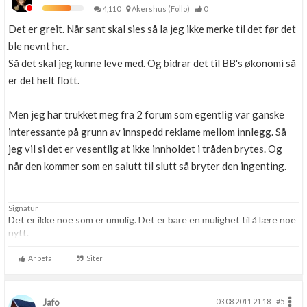
4,110
Akershus (Follo)
0
Det er greit. Når sant skal sies så la jeg ikke merke til det før det
ble nevnt her.
Så det skal jeg kunne leve med. Og bidrar det til BB's økonomi så
er det helt flott.
Men jeg har trukket meg fra 2 forum som egentlig var ganske
interessante på grunn av innspedd reklame mellom innlegg. Så
jeg vil si det er vesentlig at ikke innholdet i tråden brytes. Og
når den kommer som en salutt til slutt så bryter den ingenting.
Signatur
Det er ikke noe som er umulig. Det er bare en mulighet til å lære noe
nytt.
Anbefal
Siter
Jafo
03.08.2011 21.18
#5