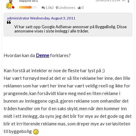
support81
1,062
Lindesnes
0
administrator Wednesday, August 3, 2011
Vi har satt opp Google AdSense-annonser på ByggeBolig. Disse
annonsene vises i siste innlegg i alle tråder.
Hvordan kan da
Denne
forklares?
Kan forstå at intekter er noe de fleste har lyst på ;)
Har vært fornøyd med at det er så lite reklame her inne, den lille
reklamen som har vært her inne har vært veldig reell og ikke for
prangenede, kan forsåvidt klare meg med en liten reklame i
bunnen av innleggene også, gjeren reklame som omhandler det
tråden handler om for d en saks skyld, men når den kommer inn
midt i ett innlegg, da syns jeg det blir for mye av det gode og det
blir et irrriterende reklame mas, som dreper mye av seriøsiteten
til byggebolig