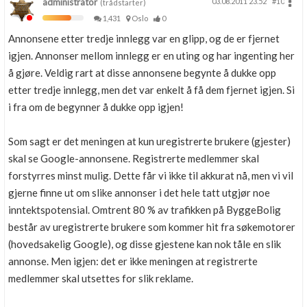
administrator
03.08.2011 23.52
#10
(trådstarter)
1,431
Oslo
0
Annonsene etter tredje innlegg var en glipp, og de er fjernet
igjen. Annonser mellom innlegg er en uting og har ingenting her
å gjøre. Veldig rart at disse annonsene begynte å dukke opp
etter tredje innlegg, men det var enkelt å få dem fjernet igjen. Si
i fra om de begynner å dukke opp igjen!
Som sagt er det meningen at kun uregistrerte brukere (gjester)
skal se Google-annonsene. Registrerte medlemmer skal
forstyrres minst mulig. Dette får vi ikke til akkurat nå, men vi vil
gjerne finne ut om slike annonser i det hele tatt utgjør noe
inntektspotensial. Omtrent 80 % av trafikken på ByggeBolig
består av uregistrerte brukere som kommer hit fra søkemotorer
(hovedsakelig Google), og disse gjestene kan nok tåle en slik
annonse. Men igjen: det er ikke meningen at registrerte
medlemmer skal utsettes for slik reklame.