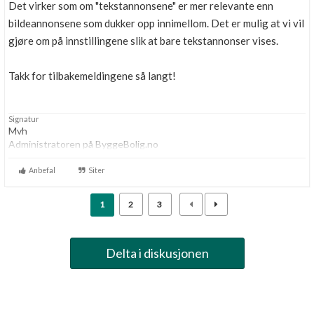
Det virker som om "tekstannonsene" er mer relevante enn
bildeannonsene som dukker opp innimellom. Det er mulig at vi vil
gjøre om på innstillingene slik at bare tekstannonser vises.
Takk for tilbakemeldingene så langt!
Signatur
Mvh
Administratoren på ByggeBolig.no
Anbefal
Siter
1
2
3
Delta i diskusjonen