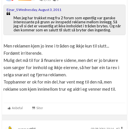
Einar_S Wednesday, August 3, 2011
Men jeg har trukket meg fra 2 forum som egentlig var ganske
interessante på grunn av innspedd reklame mellom innlegg. Så
jeg vil si det er vesentlig at ikke innholdet i tråden brytes. Og når
den kommer som en salutt til slutt så bryter den ingenting.
Men reklamen kjem jo inne i tråden og ikkje kun til slutt...
Fordømt irriterende.
Mulig det må til for å finansiere sidene, men det er jo brukere
som sørger for innhold og ikkje eierene, så her bør ein ta rev i
selga snarast og fjerna reklamen.
Toppbanner er ok for min del, har vent meg til den nå, men
reklame som kjem innimellom trur eg aldri eg venner med til.
Anbefal
Siter
03.08.2011 23.14
#7