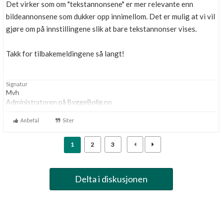
Det virker som om "tekstannonsene" er mer relevante enn
bildeannonsene som dukker opp innimellom. Det er mulig at vi vil
gjøre om på innstillingene slik at bare tekstannonser vises.
Takk for tilbakemeldingene så langt!
Signatur
Mvh
Administratoren på ByggeBolig.no
Anbefal
Siter
1
2
3
Delta i diskusjonen