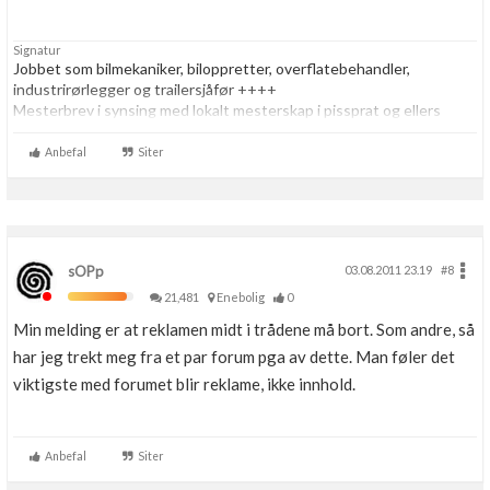
Signatur
Jobbet som bilmekaniker, biloppretter, overflatebehandler,
industrirørlegger og trailersjåfør ++++
Mesterbrev i synsing med lokalt mesterskap i pissprat og ellers
verdensmester i alt som har med alt å gjøre
Anbefal
Siter
sOPp
03.08.2011 23.19
#8
21,481
Enebolig
0
Min melding er at reklamen midt i trådene må bort. Som andre, så
har jeg trekt meg fra et par forum pga av dette. Man føler det
viktigste med forumet blir reklame, ikke innhold.
Anbefal
Siter