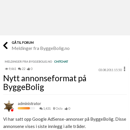
Last opp selv
Ta vare på fargekoder og kvitteringer
Verdi & økonomi
Din største investering
GÅ TIL FORUM
Meldinger fra ByggeBolig.no
Finn håndverkere
Søk blant 9000 bedrifter
MELDINGER FRA BYGGEBOLIG.NO
CHITCHAT
9,461
22
0
03.08.2011 15.50
Papirer som mangler
Nytt annonseformat på
Skaff dokumentasjon som mangler
ByggeBolig
Kundeservice
Få svar på det du lurer på
administrator
1,431
Oslo
0
Kom i gang med Boligmappa
Vi har satt opp Google AdSense-annonser på ByggeBolig. Disse
Se din bolig? Klikk her
annonsene vises i siste innlegg i alle tråder.