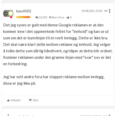
hans9001
03.08.2011 23.40
#9
22,342
Akershus
0
Det jeg synes er galt med denne Google reklamen er at den
kommer inne i det oppmerkede feltet for "innhold" og kan se ut
som om det er bunnlinjen til et reelt innlegg. Dette er ikke bra.
Det skal være klart skille mellom reklame og innhold. Jeg velger
å tolke dette som dårlig håndtverk, og håper at dette blir ordnet.
Kommer reklamen under den grønne linjen med "svar" osv er det
en forbedring.
Jeg har sett andre fora har stappet reklame mellom innlegg,
disse er jeg ikke på.
Anbefal
Siter