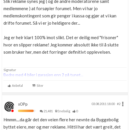
Slik reklame synes jeg ( og de andre moderatorene samt
medlemmene ) at forsøpler forumet. Men vi har jo
medlemskontingent som gir penger i kassa og gjør at vi kan
drifte forumet. Så vi er jo heldigere der...
Jeg er helr klart 100% imot slikt. Det er deilig med "frisoner"
hvor en slipper reklame! Jeg kommer absolutt ikke til å slutte
som bruker her, men det forringer definitivt opplevelsen.
Signatur
Bedre med 4 biler i garasjen enn 2 på tunet...
Anbefal
Siter
sOPp
03.08.2011 18.00
#2
21,481
Enebolig
0
Hmmm....da går det den veien flere her nevnte da Byggebolig
byttet eiere, mer og mer reklame. Hittil har det vært greit, det