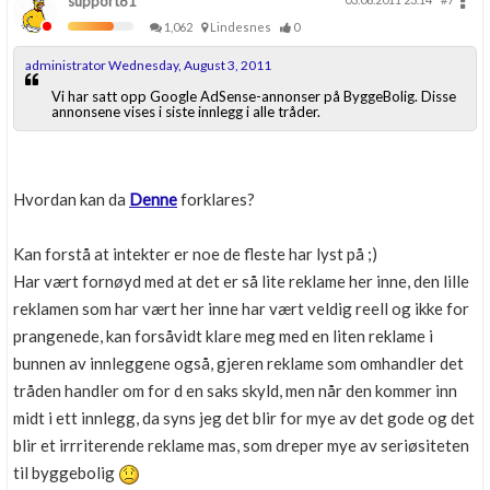
support81
1,062
Lindesnes
0
administrator Wednesday, August 3, 2011
Vi har satt opp Google AdSense-annonser på ByggeBolig. Disse
annonsene vises i siste innlegg i alle tråder.
Hvordan kan da
Denne
forklares?
Kan forstå at intekter er noe de fleste har lyst på ;)
Har vært fornøyd med at det er så lite reklame her inne, den lille
reklamen som har vært her inne har vært veldig reell og ikke for
prangenede, kan forsåvidt klare meg med en liten reklame i
bunnen av innleggene også, gjeren reklame som omhandler det
tråden handler om for d en saks skyld, men når den kommer inn
midt i ett innlegg, da syns jeg det blir for mye av det gode og det
blir et irrriterende reklame mas, som dreper mye av seriøsiteten
til byggebolig