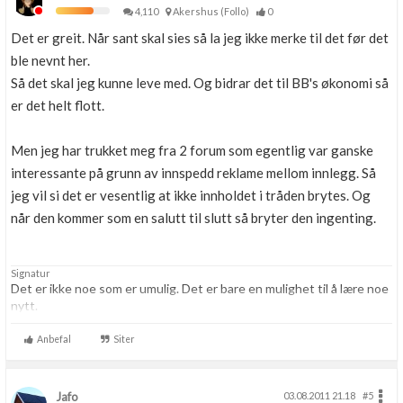
4,110
Akershus (Follo)
0
Det er greit. Når sant skal sies så la jeg ikke merke til det før det
ble nevnt her.
Så det skal jeg kunne leve med. Og bidrar det til BB's økonomi så
er det helt flott.
Men jeg har trukket meg fra 2 forum som egentlig var ganske
interessante på grunn av innspedd reklame mellom innlegg. Så
jeg vil si det er vesentlig at ikke innholdet i tråden brytes. Og
når den kommer som en salutt til slutt så bryter den ingenting.
Signatur
Det er ikke noe som er umulig. Det er bare en mulighet til å lære noe
nytt.
Anbefal
Siter
Jafo
03.08.2011 21.18
#5