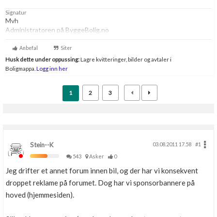
Signatur
Mvh
Administratoren på ByggeBolig.no
Anbefal
Siter
Husk dette under oppussing:
Lagre kvitteringer, bilder og avtaler i
Boligmappa.
Logg inn her
1
2
3
Stein--K
03.08.2011 17.58
#1
543
Asker
0
Jeg drifter et annet forum innen bil, og der har vi konsekvent
droppet reklame på forumet. Dog har vi sponsorbannere på
hoved (hjemmesiden).