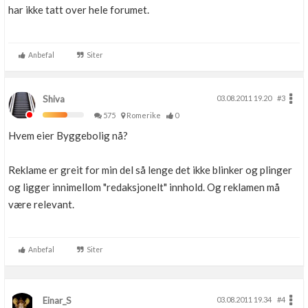
har ikke tatt over hele forumet.
Anbefal
Siter
Shiva
03.08.2011 19.20
#3
575
Romerike
0
Hvem eier Byggebolig nå?
Reklame er greit for min del så lenge det ikke blinker og plinger
og ligger innimellom "redaksjonelt" innhold. Og reklamen må
være relevant.
Anbefal
Siter
Einar_S
03.08.2011 19.34
#4