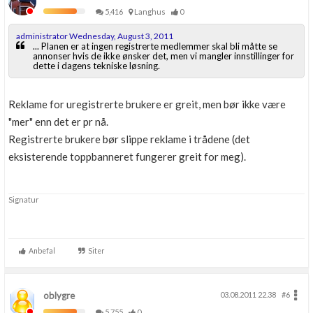
5,416
Langhus
0
administrator Wednesday, August 3, 2011
... Planen er at ingen registrerte medlemmer skal bli måtte se
annonser hvis de ikke ønsker det, men vi mangler innstillinger for
dette i dagens tekniske løsning.
Reklame for uregistrerte brukere er greit, men bør ikke være
"mer" enn det er pr nå.
Registrerte brukere bør slippe reklame i trådene (det
eksisterende toppbanneret fungerer greit for meg).
Signatur
Anbefal
Siter
oblygre
03.08.2011 22.38
#6
5,755
0