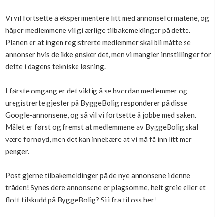
Boligmappa+
Vi vil fortsette å eksperimentere litt med annonseformatene, og
Nytt
Få mer ut av Boligmappa
håper medlemmene vil gi ærlige tilbakemeldinger på dette.
Planen er at ingen registrerte medlemmer skal bli måtte se
annonser hvis de ikke ønsker det, men vi mangler innstillinger for
dette i dagens tekniske løsning.
I første omgang er det viktig å se hvordan medlemmer og
uregistrerte gjester på ByggeBolig responderer på disse
Google-annonsene, og så vil vi fortsette å jobbe med saken.
Målet er først og fremst at medlemmene av ByggeBolig skal
være fornøyd, men det kan innebære at vi må få inn litt mer
penger.
Post gjerne tilbakemeldinger på de nye annonsene i denne
tråden! Synes dere annonsene er plagsomme, helt greie eller et
flott tilskudd på ByggeBolig? Si i fra til oss her!