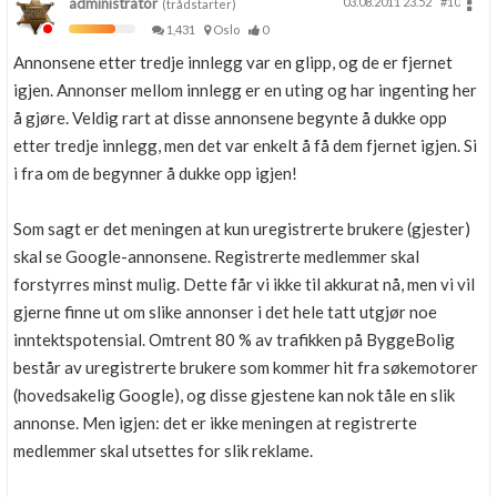
administrator
03.08.2011 23.52
#10
(trådstarter)
1,431
Oslo
0
Annonsene etter tredje innlegg var en glipp, og de er fjernet
igjen. Annonser mellom innlegg er en uting og har ingenting her
å gjøre. Veldig rart at disse annonsene begynte å dukke opp
etter tredje innlegg, men det var enkelt å få dem fjernet igjen. Si
i fra om de begynner å dukke opp igjen!
Som sagt er det meningen at kun uregistrerte brukere (gjester)
skal se Google-annonsene. Registrerte medlemmer skal
forstyrres minst mulig. Dette får vi ikke til akkurat nå, men vi vil
gjerne finne ut om slike annonser i det hele tatt utgjør noe
inntektspotensial. Omtrent 80 % av trafikken på ByggeBolig
består av uregistrerte brukere som kommer hit fra søkemotorer
(hovedsakelig Google), og disse gjestene kan nok tåle en slik
annonse. Men igjen: det er ikke meningen at registrerte
medlemmer skal utsettes for slik reklame.