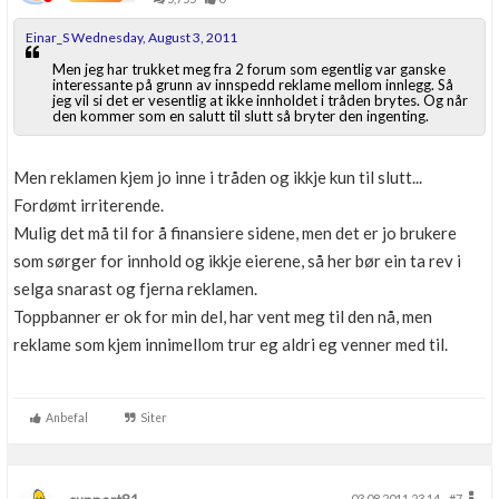
Einar_S Wednesday, August 3, 2011
Men jeg har trukket meg fra 2 forum som egentlig var ganske
interessante på grunn av innspedd reklame mellom innlegg. Så
jeg vil si det er vesentlig at ikke innholdet i tråden brytes. Og når
den kommer som en salutt til slutt så bryter den ingenting.
Men reklamen kjem jo inne i tråden og ikkje kun til slutt...
Fordømt irriterende.
Mulig det må til for å finansiere sidene, men det er jo brukere
som sørger for innhold og ikkje eierene, så her bør ein ta rev i
selga snarast og fjerna reklamen.
Toppbanner er ok for min del, har vent meg til den nå, men
reklame som kjem innimellom trur eg aldri eg venner med til.
Anbefal
Siter
03.08.2011 23.14
#7