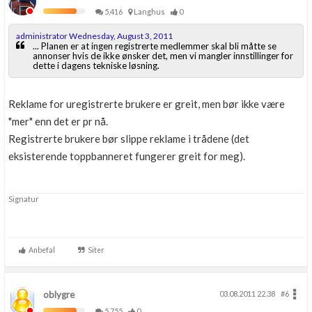
5,416
Langhus
0
administrator Wednesday, August 3, 2011
... Planen er at ingen registrerte medlemmer skal bli måtte se
annonser hvis de ikke ønsker det, men vi mangler innstillinger for
dette i dagens tekniske løsning.
Reklame for uregistrerte brukere er greit, men bør ikke være
"mer" enn det er pr nå.
Registrerte brukere bør slippe reklame i trådene (det
eksisterende toppbanneret fungerer greit for meg).
Signatur
Anbefal
Siter
oblygre
03.08.2011 22.38
#6
5,755
0