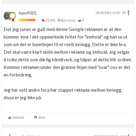
hans9001
03.08.2011 23.40
#9
22,342
Akershus
0
Det jeg synes er galt med denne Google reklamen er at den
kommer inne i det oppmerkede feltet for "innhold" og kan se ut
som om det er bunnlinjen til et reelt innlegg. Dette er ikke bra.
Det skal være klart skille mellom reklame og innhold. Jeg velger
å tolke dette som dårlig håndtverk, og håper at dette blir ordnet.
Kommer reklamen under den grønne linjen med "svar" osv er det
en forbedring.
Jeg har sett andre fora har stappet reklame mellom innlegg,
disse er jeg ikke på.
Anbefal
Siter