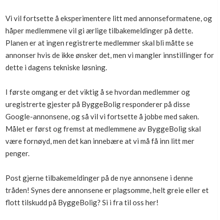
Boligmappa+
Vi vil fortsette å eksperimentere litt med annonseformatene, og
Nytt
Få mer ut av Boligmappa
håper medlemmene vil gi ærlige tilbakemeldinger på dette.
Planen er at ingen registrerte medlemmer skal bli måtte se
annonser hvis de ikke ønsker det, men vi mangler innstillinger for
dette i dagens tekniske løsning.
I første omgang er det viktig å se hvordan medlemmer og
uregistrerte gjester på ByggeBolig responderer på disse
Google-annonsene, og så vil vi fortsette å jobbe med saken.
Målet er først og fremst at medlemmene av ByggeBolig skal
være fornøyd, men det kan innebære at vi må få inn litt mer
penger.
Post gjerne tilbakemeldinger på de nye annonsene i denne
tråden! Synes dere annonsene er plagsomme, helt greie eller et
flott tilskudd på ByggeBolig? Si i fra til oss her!