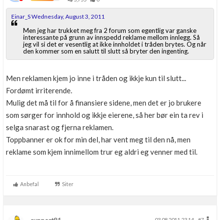
Einar_S Wednesday, August 3, 2011
Men jeg har trukket meg fra 2 forum som egentlig var ganske
interessante på grunn av innspedd reklame mellom innlegg. Så
jeg vil si det er vesentlig at ikke innholdet i tråden brytes. Og når
den kommer som en salutt til slutt så bryter den ingenting.
Men reklamen kjem jo inne i tråden og ikkje kun til slutt...
Fordømt irriterende.
Mulig det må til for å finansiere sidene, men det er jo brukere
som sørger for innhold og ikkje eierene, så her bør ein ta rev i
selga snarast og fjerna reklamen.
Toppbanner er ok for min del, har vent meg til den nå, men
reklame som kjem innimellom trur eg aldri eg venner med til.
Anbefal
Siter
03.08.2011 23.14
#7