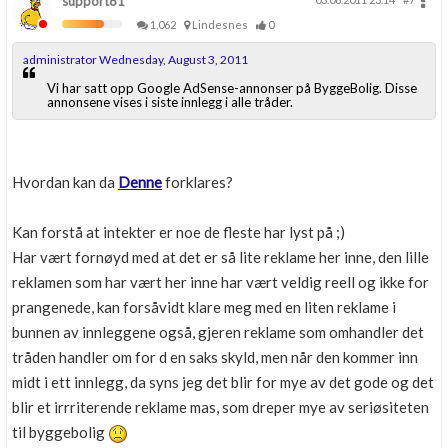
support81
1,062
Lindesnes
0
administrator Wednesday, August 3, 2011
Vi har satt opp Google AdSense-annonser på ByggeBolig. Disse
annonsene vises i siste innlegg i alle tråder.
Hvordan kan da
Denne
forklares?
Kan forstå at intekter er noe de fleste har lyst på ;)
Har vært fornøyd med at det er så lite reklame her inne, den lille
reklamen som har vært her inne har vært veldig reell og ikke for
prangenede, kan forsåvidt klare meg med en liten reklame i
bunnen av innleggene også, gjeren reklame som omhandler det
tråden handler om for d en saks skyld, men når den kommer inn
midt i ett innlegg, da syns jeg det blir for mye av det gode og det
blir et irrriterende reklame mas, som dreper mye av seriøsiteten
til byggebolig