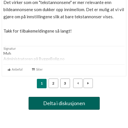
Det virker som om "tekstannonsene" er mer relevante enn
bildeannonsene som dukker opp innimellom. Det er mulig at vi vil
gjøre om på innstillingene slik at bare tekstannonser vises.
Takk for tilbakemeldingene så langt!
Signatur
Mvh
Administratoren på ByggeBolig.no
Anbefal
Siter
1
2
3
Delta i diskusjonen