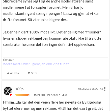
Slik reklame synes jeg ( og de andre moderatorene samt
medlemmene ) at forsøpler forumet. Men vi har jo
medlemskontingent som gir penger i kassa og gjør at vi kan
drifte forumet. Så vi er jo heldigere der...
Jeg er helr klart 100% imot slikt. Det er deilig med "frisoner"
hvor en slipper reklame! Jeg kommer absolutt ikke til å slutte
som bruker her, men det forringer definitivt opplevelsen.
Signatur
Bedre med 4 biler i garasjen enn 2 på tunet...
Anbefal
Siter
sOPp
03.08.2011 18.00
#2
21,481
Enebolig
0
Hmmm....da går det den veien flere her nevnte da Byggebolig
byttet eiere, mer og mer reklame. Hittil har det vært greit, det