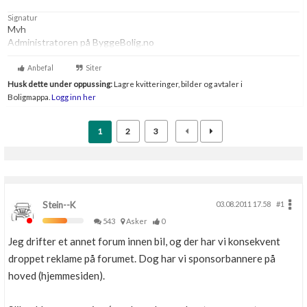
Signatur
Mvh
Administratoren på ByggeBolig.no
Anbefal
Siter
Husk dette under oppussing:
Lagre kvitteringer, bilder og avtaler i
Boligmappa.
Logg inn her
1
2
3
Stein--K
03.08.2011 17.58
#1
543
Asker
0
Jeg drifter et annet forum innen bil, og der har vi konsekvent
droppet reklame på forumet. Dog har vi sponsorbannere på
hoved (hjemmesiden).