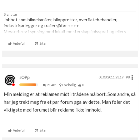
Signatur
Jobbet som bilmekaniker, biloppretter, overflatebehandler,
industrirørlegger og trailersjåfør ++++
Mesterbrev i synsing med lokalt mesterskap i pissprat og ellers
verdensmester i alt som har med alt å gjøre
Anbefal
Siter
sOPp
03.08.2011 23.19
#8
21,481
Enebolig
0
Min melding er at reklamen midt i trådene må bort. Som andre, så
har jeg trekt meg fra et par forum pga av dette. Man føler det
viktigste med forumet blir reklame, ikke innhold.
Anbefal
Siter