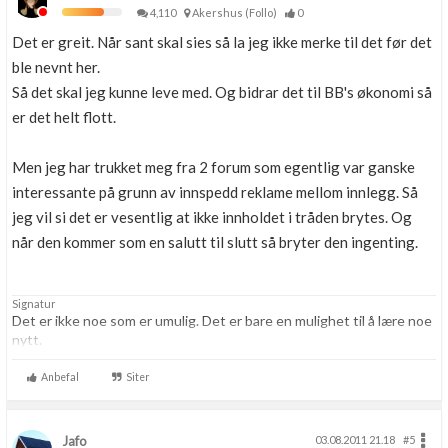
4,110
Akershus (Follo)
0
Det er greit. Når sant skal sies så la jeg ikke merke til det før det
ble nevnt her.
Så det skal jeg kunne leve med. Og bidrar det til BB's økonomi så
er det helt flott.
Men jeg har trukket meg fra 2 forum som egentlig var ganske
interessante på grunn av innspedd reklame mellom innlegg. Så
jeg vil si det er vesentlig at ikke innholdet i tråden brytes. Og
når den kommer som en salutt til slutt så bryter den ingenting.
Signatur
Det er ikke noe som er umulig. Det er bare en mulighet til å lære noe
nytt.
Anbefal
Siter
Jafo
03.08.2011 21.18
#5