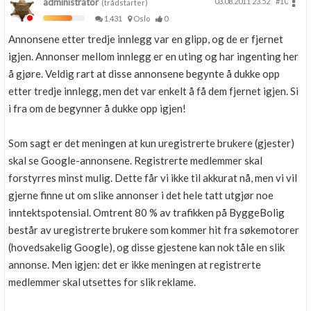
administrator
03.08.2011 23.52
#10
(trådstarter)
1,431
Oslo
0
Annonsene etter tredje innlegg var en glipp, og de er fjernet
igjen. Annonser mellom innlegg er en uting og har ingenting her
å gjøre. Veldig rart at disse annonsene begynte å dukke opp
etter tredje innlegg, men det var enkelt å få dem fjernet igjen. Si
i fra om de begynner å dukke opp igjen!
Som sagt er det meningen at kun uregistrerte brukere (gjester)
skal se Google-annonsene. Registrerte medlemmer skal
forstyrres minst mulig. Dette får vi ikke til akkurat nå, men vi vil
gjerne finne ut om slike annonser i det hele tatt utgjør noe
inntektspotensial. Omtrent 80 % av trafikken på ByggeBolig
består av uregistrerte brukere som kommer hit fra søkemotorer
(hovedsakelig Google), og disse gjestene kan nok tåle en slik
annonse. Men igjen: det er ikke meningen at registrerte
medlemmer skal utsettes for slik reklame.