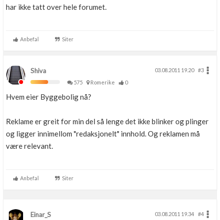
har ikke tatt over hele forumet.
Anbefal
Siter
Shiva
03.08.2011 19.20
#3
575
Romerike
0
Hvem eier Byggebolig nå?
Reklame er greit for min del så lenge det ikke blinker og plinger
og ligger innimellom "redaksjonelt" innhold. Og reklamen må
være relevant.
Anbefal
Siter
Einar_S
03.08.2011 19.34
#4