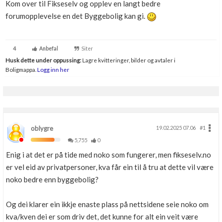
Kom over til Fikseselv og opplev en langt bedre
Boligmappa+
forumopplevelse en det Byggebolig kan gi.
Nytt
Få mer ut av Boligmappa
4
Anbefal
Siter
Husk dette under oppussing:
Lagre kvitteringer, bilder og avtaler i
Boligmappa.
Logg inn her
oblygre
19.02.2025 07.06
#1
5,755
0
Enig i at det er på tide med noko som fungerer, men fikseselv.no
er vel eid av privatpersoner, kva får ein til å tru at dette vil være
noko bedre enn byggebolig?
Og dei klarer ein ikkje enaste plass på nettsidene seie noko om
kva/kven dei er som driv det, det kunne for alt ein veit være