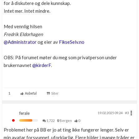
for å diskutere og dele kunnskap.
Intet mer. Intet mindre.
Med vennlig hilsen
Fredrik Eldorhagen
@Administrator
og eier av
FikseSelv.no
OBS: På forumet møter du meg som privatperson under
brukernavnet
@kirderF
.
1
Anbefal
Siter
ferale
19.02.2025 09.24
#3
1,722
Bergen
0
Problemet her på BB er jo at ting ikke fungerer lenger. Selv er
min avatar forsvunnet, uforklarlig. Flere bilder i mange tråder er