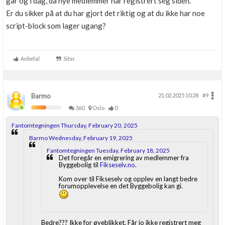
går og i dag, da nye medlemmer har registrert seg siden.
Er du sikker på at du har gjort det riktig og at du ikke har noe
script-block som lager ugang?
Anbefal
Siter
Barmo
21.02.2025 10.28
#9
360
Oslo
0
Fantomtegningen Thursday, February 20, 2025
Barmo Wednesday, February 19, 2025
Fantomtegningen Tuesday, February 18, 2025
Det foregår en emigrering av medlemmer fra
Byggebolig til
Fikseselv.no
.
Kom over til Fikseselv og opplev en langt bedre
forumopplevelse en det Byggebolig kan gi.
Bedre??? Ikke for øyeblikket. Får jo ikke registrert meg