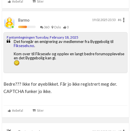
Anbefal
Siter
Barmo
19.02.2025 23.53
#6
360
Oslo
0
Fantomtegningen Tuesday, February 18, 2025
Det foregår en emigrering av medlemmer fra Byggebolig til
Fikseselv.no
.
Kom over til Fikseselv og opplev en langt bedre forumopplevelse
en det Byggebolig kan gi.
Bedre??? Ikke for øyeblikket. Får jo ikke registrert meg der.
CAPTCHA funker jo ikke.
Anbefal
Siter