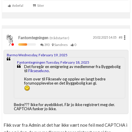
Anbefal
Siter
Fantomtegningen
20.02.2025 14.05
#8
(trådstarter)
393
Sandnes
0
Barmo Wednesday, February 19, 2025
Fantomtegningen Tuesday, February 18, 2025
Det foregår en emigrering av medlemmer fra Byggebolig
til
Fikseselv.no
.
Kom over til Fikseselv og opplev en langt bedre
forumopplevelse en det Byggebolig kan gi.
Bedre??? Ikke for øyeblikket. Får jo ikke registrert meg der.
CAPTCHA funker jo ikke.
Fikk svar fra Admin at det har ikke vært noe feil med CAPTCHA i