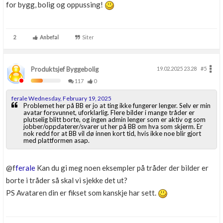
for bygg, bolig og oppussing!
2
Anbefal
Siter
Produktsjef Byggebolig
19.02.2025 23.28
#5
117
0
ferale Wednesday, February 19, 2025
Problemet her på BB er jo at ting ikke fungerer lenger. Selv er min
avatar forsvunnet, uforklarlig. Flere bilder i mange tråder er
plutselig blitt borte, og ingen admin lenger som er aktiv og som
jobber/oppdaterer/svarer ut her på BB om hva som skjerm. Er
nok redd for at BB vil dø innen kort tid, hvis ikke noe blir gjort
med plattformen asap.
@f
ferale
Kan du gi meg noen eksempler på tråder der bilder er
borte i tråder så skal vi sjekke det ut?
PS Avataren din er fikset som kanskje har sett.