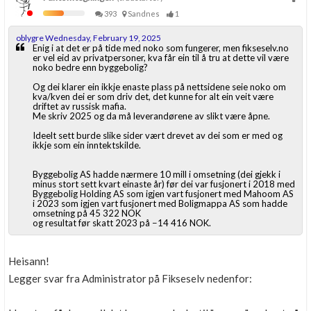
393
Sandnes
1
oblygre Wednesday, February 19, 2025
Enig i at det er på tide med noko som fungerer, men fikseselv.no
er vel eid av privatpersoner, kva får ein til å tru at dette vil være
noko bedre enn byggebolig?
Og dei klarer ein ikkje enaste plass på nettsidene seie noko om
kva/kven dei er som driv det, det kunne for alt ein veit være
driftet av russisk mafia.
Me skriv 2025 og da må leverandørene av slikt være åpne.
Ideelt sett burde slike sider vært drevet av dei som er med og
ikkje som ein inntektskilde.
Byggebolig AS hadde nærmere 10 mill i omsetning (dei gjekk i
minus stort sett kvart einaste år) før dei var fusjonert i 2018 med
Byggebolig Holding AS som igjen vart fusjonert med Mahoom AS
i 2023 som igjen vart fusjonert med Boligmappa AS som hadde
omsetning på 45 322 NOK
og resultat før skatt 2023 på −14 416 NOK.
Heisann!
Legger svar fra Administrator på Fikseselv nedenfor: