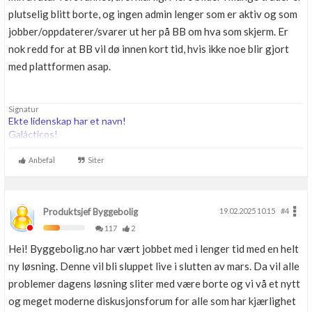
plutselig blitt borte, og ingen admin lenger som er aktiv og som
jobber/oppdaterer/svarer ut her på BB om hva som skjerm. Er
nok redd for at BB vil dø innen kort tid, hvis ikke noe blir gjort
med plattformen asap.
Signatur
Ekte lidenskap har et navn!
Galácticos!
Anbefal
Siter
Produktsjef Byggebolig
19.02.2025 10.15
#4
117
2
Hei! Byggebolig.no har vært jobbet med i lenger tid med en helt
ny løsning. Denne vil bli sluppet live i slutten av mars. Da vil alle
problemer dagens løsning sliter med være borte og vi vå et nytt
og meget moderne diskusjonsforum for alle som har kjærlighet