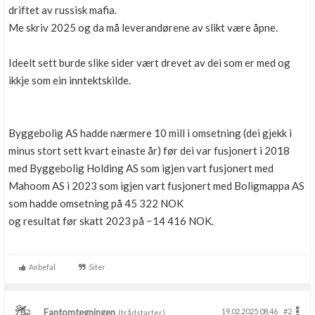
driftet av russisk mafia.
Me skriv 2025 og da må leverandørene av slikt være åpne.
Ideelt sett burde slike sider vært drevet av dei som er med og
ikkje som ein inntektskilde.
Byggebolig AS hadde nærmere 10 mill i omsetning (dei gjekk i
minus stort sett kvart einaste år) før dei var fusjonert i 2018
med Byggebolig Holding AS som igjen vart fusjonert med
Mahoom AS i 2023 som igjen vart fusjonert med Boligmappa AS
som hadde omsetning på 45 322 NOK
og resultat før skatt 2023 på −14 416 NOK.
Anbefal
Siter
Fantomtegningen
19.02.2025 08.46
#2
(trådstarter)