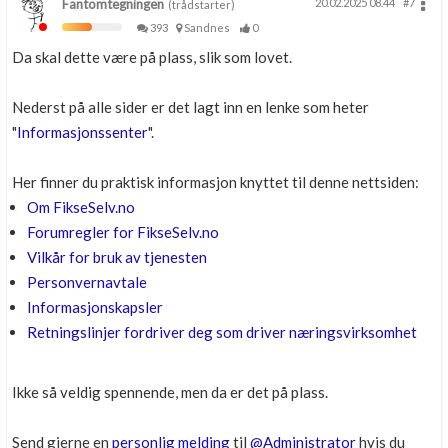
Fantomtegningen
20.02.2025 08.44
#7
(trådstarter)
393
Sandnes
0
Da skal dette være på plass, slik som lovet.
Nederst på alle sider er det lagt inn en lenke som heter
"
Informasjonssenter
".
Her finner du praktisk informasjon knyttet til denne nettsiden:
Om FikseSelv.no
Forumregler for FikseSelv.no
Vilkår for bruk av tjenesten
Personvernavtale
Informasjonskapsler
Retningslinjer fordriver deg som driver næringsvirksomhet
Ikke så veldig spennende, men da er det på plass.
Send gjerne en
personlig melding
til
@Administrator
hvis du