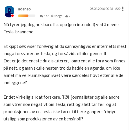
adeneo
08.04.2016 00.26
#29
677
Norge
2
Nå fyrer jeg deg nok bare litt opp (pun intended) ved å nevne
Tesla-brannene.
Et kjapt søk viser forøvrig at du sannsynligvis er internetts mest
ihuga forsvarer av Tesla, og forsåvidt elbiler generelt.
Det er jo det eneste du diskuterer, i omtrent alle fora som finnes
på nett, og man skulle nesten tro du hadde en agenda, om ikke
annet må vel kunnskapsnivået være særdeles høyt etter alle de
innleggene?
Er det virkelig slik at forskere, TØI, journalister og alle andre
som ytrer noe negativt om Tesla, rett og slett tar feil, og at
produksjonen av en Tesla ikke fører til flere ganger så høye
utslipp som produksjonen av en bensinbil?