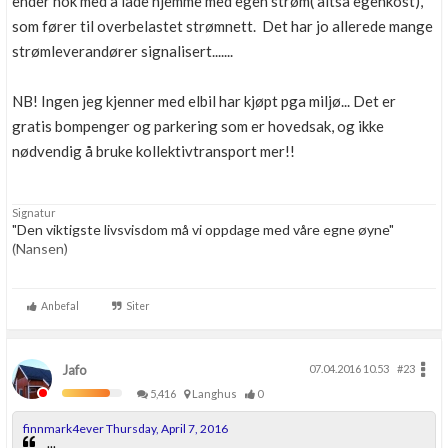
ender nok med å lade hjemme med egen strøm( altså egenkost),
som fører til overbelastet strømnett. Det har jo allerede mange
strømleverandører signalisert.......
NB! Ingen jeg kjenner med elbil har kjøpt pga miljø... Det er
gratis bompenger og parkering som er hovedsak, og ikke
nødvendig å bruke kollektivtransport mer!!
Signatur
"Den viktigste livsvisdom må vi oppdage med våre egne øyne"
(Nansen)
Tekniker med verktøy.......Festool, Makita, Paslode
(gassverktøy med lav vekt), Millvaukee ....og litt til
Anbefal
Siter
Jafo
07.04.2016 10.53
#23
5,416
Langhus
0
finnmark4ever Thursday, April 7, 2016
...