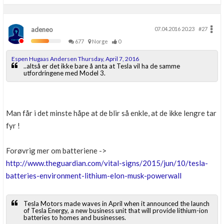
adeneo
07.04.2016 20.23
#27
677
Norge
0
Espen Hugaas Andersen Thursday, April 7, 2016
..altså er det ikke bare å anta at Tesla vil ha de samme
utfordringene med Model 3.
Man får i det minste håpe at de blir så enkle, at de ikke lengre tar
fyr !
Forøvrig mer om batteriene ->
http://www.theguardian.com/vital-signs/2015/jun/10/tesla-
batteries-environment-lithium-elon-musk-powerwall
Tesla Motors made waves in April when it announced the launch
of Tesla Energy, a new business unit that will provide lithium-ion
batteries to homes and businesses.