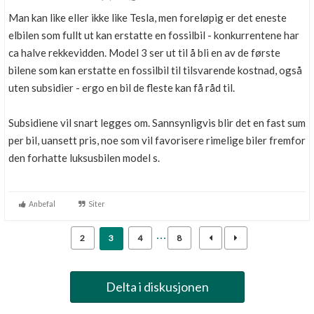
Man kan like eller ikke like Tesla, men foreløpig er det eneste
elbilen som fullt ut kan erstatte en fossilbil - konkurrentene har
ca halve rekkevidden. Model 3 ser ut til å bli en av de første
bilene som kan erstatte en fossilbil til tilsvarende kostnad, også
uten subsidier - ergo en bil de fleste kan få råd til.
Subsidiene vil snart legges om. Sannsynligvis blir det en fast sum
per bil, uansett pris, noe som vil favorisere rimelige biler fremfor
den forhatte luksusbilen model s.
Anbefal
Siter
2
3
4
8
Delta i diskusjonen