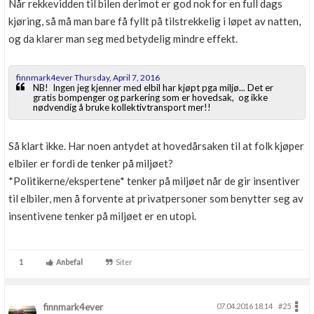
Når rekkevidden til bilen derimot er god nok for en full dags
kjøring, så må man bare få fyllt på tilstrekkelig i løpet av natten,
og da klarer man seg med betydelig mindre effekt.
finnmark4ever Thursday, April 7, 2016
NB! Ingen jeg kjenner med elbil har kjøpt pga miljø... Det er
gratis bompenger og parkering som er hovedsak, og ikke
nødvendig å bruke kollektivtransport mer!!
Så klart ikke. Har noen antydet at hovedårsaken til at folk kjøper
elbiler er fordi de tenker på miljøet?
*Politikerne/ekspertene* tenker på miljøet når de gir insentiver
til elbiler, men å forvente at privatpersoner som benytter seg av
insentivene tenker på miljøet er en utopi.
1
Anbefal
Siter
finnmark4ever
07.04.2016 18.14
#25