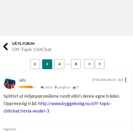
Last opp selv
Ta vare på fargekoder og kvitteringer
Verdi & økonomi
Din største investering
GÅ TIL FORUM
Off-Topic ChitChat
Finn håndverkere
Søk blant 9000 bedrifter
2
3
4
8
Papirer som mangler
Skaff dokumentasjon som mangler
Jafo
07.04.2016 08.18
#21
5,416
Langhus
0
Kundeservice
Splittet ut miljøspørsmålene rundt elbil i denne egne tråden.
Få svar på det du lurer på
Opprinnelig tråd:
http://www.byggebolig.no/off-topic-
chitchat/tesla-model-3
Kom i gang med Boligmappa
Se din bolig? Klikk her
Signatur