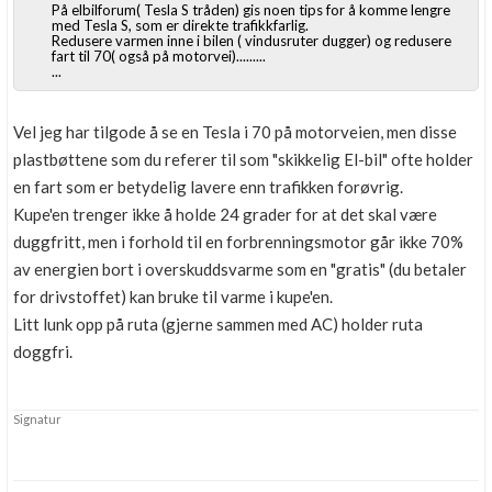
På elbilforum( Tesla S tråden) gis noen tips for å komme lengre
med Tesla S, som er direkte trafikkfarlig.
Redusere varmen inne i bilen ( vindusruter dugger) og redusere
fart til 70( også på motorvei).........
...
Vel jeg har tilgode å se en Tesla i 70 på motorveien, men disse
plastbøttene som du referer til som "skikkelig El-bil" ofte holder
en fart som er betydelig lavere enn trafikken forøvrig.
Kupe'en trenger ikke å holde 24 grader for at det skal være
duggfritt, men i forhold til en forbrenningsmotor går ikke 70%
av energien bort i overskuddsvarme som en "gratis" (du betaler
for drivstoffet) kan bruke til varme i kupe'en.
Litt lunk opp på ruta (gjerne sammen med AC) holder ruta
doggfri.
Signatur