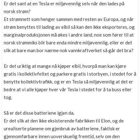
Er det sant at en Tesla er miljøvennlig selv når den lades på
norsk strøm?
Et strømnett som henger sammen med resten av Europa, og når
strøm benyttes til lading av elbil så kan den ikke eksporteres, og
marginalproduksjonen må økes i andre land, noe som fører til at
norsk strømmiks blir bare enda mindre miljøvennlig, eller er det
slik at bare man bor nærme nok vannkraftverket så går det bra?
Er det uriktig at mange nå kjøper elbil, hvorpå man kan kjøre
gratis i kollektivfeltet og parkere gratis i storbyen, i stedet for å
benytte kollektivtrafikk, og er en Tesla så miljøvennlig at det er
bedre at vi alle kjøper hver vår Tesla i stedet for å ta buss eller
tog.
Så er det disse batteriene igjen da.
Er det slik at den ikke eksisterende fabrikken til Elon, og de
urealiserte planene om gjenbruk av batteriene, faktisk er
gjennomførbare innen uoverskuelig fremtid, selv om den