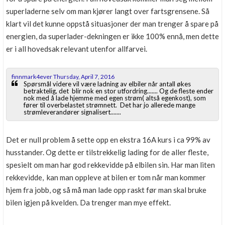
superladerne selv om man kjører langt over fartsgrensene. Så
klart vil det kunne oppstå situasjoner der man trenger å spare på
energien, da superlader-dekningen er ikke 100% ennå, men dette
er i all hovedsak relevant utenfor allfarvei.
finnmark4ever Thursday, April 7, 2016
Spørsmål videre vil være ladning av elbiler når antall økes
betraktelig, det blir nok en stor utfordring....... Og de fleste ender
nok med å lade hjemme med egen strøm( altså egenkost), som
fører til overbelastet strømnett. Det har jo allerede mange
strømleverandører signalisert.......
Det er null problem å sette opp en ekstra 16A kurs i ca 99% av
husstander. Og dette er tilstrekkelig lading for de aller fleste,
spesielt om man har god rekkevidde på elbilen sin. Har man liten
rekkevidde, kan man oppleve at bilen er tom når man kommer
hjem fra jobb, og så må man lade opp raskt før man skal bruke
bilen igjen på kvelden. Da trenger man mye effekt.