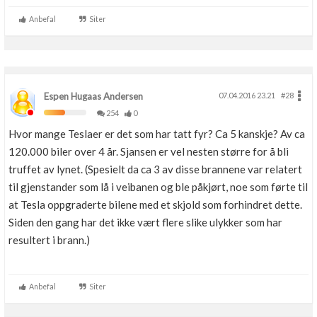
Anbefal
Siter
Espen Hugaas Andersen
07.04.2016 23.21
#28
254
0
Hvor mange Teslaer er det som har tatt fyr? Ca 5 kanskje? Av ca
120.000 biler over 4 år. Sjansen er vel nesten større for å bli
truffet av lynet. (Spesielt da ca 3 av disse brannene var relatert
til gjenstander som lå i veibanen og ble påkjørt, noe som førte til
at Tesla oppgraderte bilene med et skjold som forhindret dette.
Siden den gang har det ikke vært flere slike ulykker som har
resultert i brann.)
Anbefal
Siter