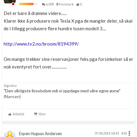
6,009
Finnmark
0
Det er bare å drømme videre......
Klarer ikke å produsere nok Tesla X pga de mangler deler, så skal
de i tillegg produsere flere hundre tusen modell 3....
http://www.tv2.no/broom/8194399/
Om mange trekker sine reservasjoner feks pga forsinkelser så er
nok eventyret fort over.................
Signatur
"Den viktigste livsvisdom må vi oppdage med våre egne øyne"
(Nansen)
Tekniker med verktøy.......Festool, Makita, Paslode
(gassverktøy med lav vekt), Millvaukee ....og litt til
Anbefal
Siter
Espen Hugaas Andersen
07.04.2016 18.45
#26