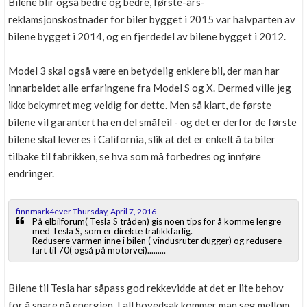
Bilene blir også bedre og bedre, første-års-
reklamsjonskostnader for biler bygget i 2015 var halvparten av
bilene bygget i 2014, og en fjerdedel av bilene bygget i 2012.
Model 3 skal også være en betydelig enklere bil, der man har
innarbeidet alle erfaringene fra Model S og X. Dermed ville jeg
ikke bekymret meg veldig for dette. Men så klart, de første
bilene vil garantert ha en del småfeil - og det er derfor de første
bilene skal leveres i California, slik at det er enkelt å ta biler
tilbake til fabrikken, se hva som må forbedres og innføre
endringer.
finnmark4ever Thursday, April 7, 2016
På elbilforum( Tesla S tråden) gis noen tips for å komme lengre
med Tesla S, som er direkte trafikkfarlig.
Redusere varmen inne i bilen ( vindusruter dugger) og redusere
fart til 70( også på motorvei).........
Bilene til Tesla har såpass god rekkevidde at det er lite behov
for å spare på energien. I all hovedsak kommer man seg mellom