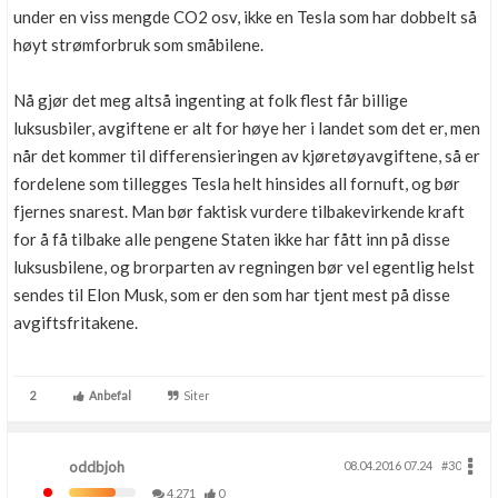
under en viss mengde CO2 osv, ikke en Tesla som har dobbelt så
høyt strømforbruk som småbilene.
Nå gjør det meg altså ingenting at folk flest får billige
luksusbiler, avgiftene er alt for høye her i landet som det er, men
når det kommer til differensieringen av kjøretøyavgiftene, så er
fordelene som tillegges Tesla helt hinsides all fornuft, og bør
fjernes snarest. Man bør faktisk vurdere tilbakevirkende kraft
for å få tilbake alle pengene Staten ikke har fått inn på disse
luksusbilene, og brorparten av regningen bør vel egentlig helst
sendes til Elon Musk, som er den som har tjent mest på disse
avgiftsfritakene.
2
Anbefal
Siter
oddbjoh
08.04.2016 07.24
#30
4,271
0