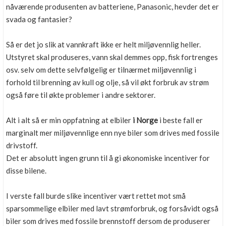
nåværende produsenten av batteriene, Panasonic, hevder det er
svada og fantasier?
Så er det jo slik at vannkraft ikke er helt miljøvennlig heller.
Utstyret skal produseres, vann skal demmes opp, fisk fortrenges
osv. selv om dette selvfølgelig er tilnærmet miljøvennlig i
forhold til brenning av kull og olje, så vil økt forbruk av strøm
også føre til økte problemer i andre sektorer.
Alt i alt så er min oppfatning at elbiler
i Norge
i beste fall er
marginalt mer miljøvennlige enn nye biler som drives med fossile
drivstoff.
Det er absolutt ingen grunn til å gi økonomiske incentiver for
disse bilene.
I verste fall burde slike incentiver vært rettet mot små
sparsommelige elbiler med lavt strømforbruk, og forsåvidt også
biler som drives med fossile brennstoff dersom de produserer