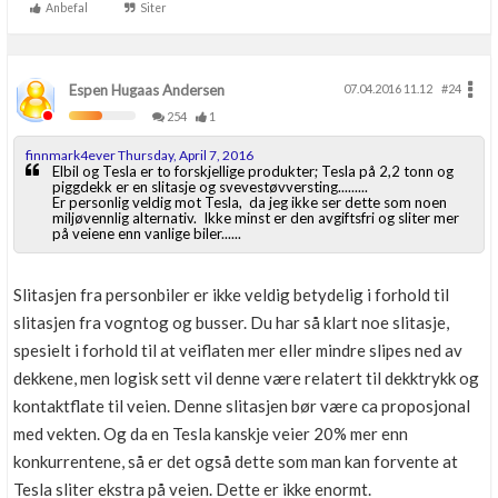
Anbefal
Siter
Espen Hugaas Andersen
07.04.2016 11.12
#24
254
1
finnmark4ever Thursday, April 7, 2016
Elbil og Tesla er to forskjellige produkter; Tesla på 2,2 tonn og
piggdekk er en slitasje og svevestøvversting.........
Er personlig veldig mot Tesla, da jeg ikke ser dette som noen
miljøvennlig alternativ. Ikke minst er den avgiftsfri og sliter mer
på veiene enn vanlige biler......
Slitasjen fra personbiler er ikke veldig betydelig i forhold til
slitasjen fra vogntog og busser. Du har så klart noe slitasje,
spesielt i forhold til at veiflaten mer eller mindre slipes ned av
dekkene, men logisk sett vil denne være relatert til dekktrykk og
kontaktflate til veien. Denne slitasjen bør være ca proposjonal
med vekten. Og da en Tesla kanskje veier 20% mer enn
konkurrentene, så er det også dette som man kan forvente at
Tesla sliter ekstra på veien. Dette er ikke enormt.