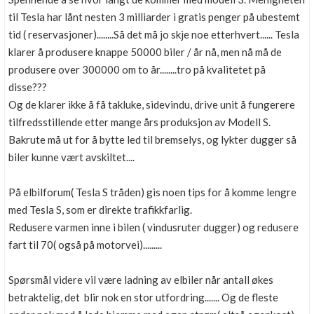
til Tesla har lånt nesten 3 milliarder i gratis penger på ubestemt
tid ( reservasjoner)........Så det må jo skje noe etterhvert...... Tesla
klarer å produsere knappe 50000 biler / år nå, men nå må de
produsere over 300000 om to år........tro på kvalitetet på
disse???
Og de klarer ikke å få takluke, sidevindu, drive unit å fungerere
tilfredsstillende etter mange års produksjon av Modell S.
Bakrute må ut for å bytte led til bremselys, og lykter dugger så
biler kunne vært avskiltet....
På elbilforum( Tesla S tråden) gis noen tips for å komme lengre
med Tesla S, som er direkte trafikkfarlig.
Redusere varmen inne i bilen ( vindusruter dugger) og redusere
fart til 70( også på motorvei).........
Spørsmål videre vil være ladning av elbiler når antall økes
betraktelig, det blir nok en stor utfordring....... Og de fleste