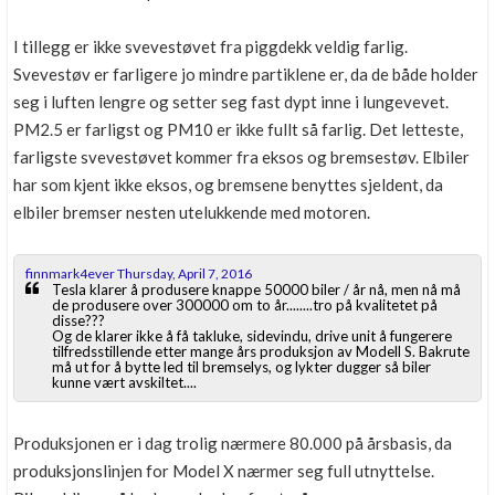
I tillegg er ikke svevestøvet fra piggdekk veldig farlig.
Svevestøv er farligere jo mindre partiklene er, da de både holder
seg i luften lengre og setter seg fast dypt inne i lungevevet.
PM2.5 er farligst og PM10 er ikke fullt så farlig. Det letteste,
farligste svevestøvet kommer fra eksos og bremsestøv. Elbiler
har som kjent ikke eksos, og bremsene benyttes sjeldent, da
elbiler bremser nesten utelukkende med motoren.
finnmark4ever Thursday, April 7, 2016
Tesla klarer å produsere knappe 50000 biler / år nå, men nå må
de produsere over 300000 om to år........tro på kvalitetet på
disse???
Og de klarer ikke å få takluke, sidevindu, drive unit å fungerere
tilfredsstillende etter mange års produksjon av Modell S. Bakrute
må ut for å bytte led til bremselys, og lykter dugger så biler
kunne vært avskiltet....
Produksjonen er i dag trolig nærmere 80.000 på årsbasis, da
produksjonslinjen for Model X nærmer seg full utnyttelse.