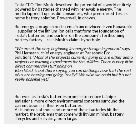
Tesla CEO Elon Musk described the potential of a world entirely
powered by batteries charged with renewable energy. The
media lapped it up, as did consumers, who preordered Tesla’s
home battery solution, Powerwall, in droves.
But energy storage experts remain unconvinced. Even Panasonic
– supplier of the lithium-ion cells that form the foundation of
Tesla’s batteries, and partner on the company’s forthcoming
battery factory – calls Musk’s claims hyperbole.
“We are at the very beginning in energy storage in general,”
says
Phil Hermann, chief energy engineer at Panasonic Eco
Solutions.
“Most of the projects currently going on are either demo
projects or learning experiences for the utilities. There is very little
direct commercial stuff going on.
Elon Musk is out there saying you can do things now that the rest
of us are hearing and going, ‘really?’ We wish we could but it’s not
really possible yet.”
....
But even as Tesla’s batteries promise to reduce tailpipe
emissions, more direct environmental concerns surround the
current boom in lithium-ion batteries.
As hundreds of thousands more of these batteries hit the
market, the problems that come with lithium mining, battery
lifecycles and recycling loom large.