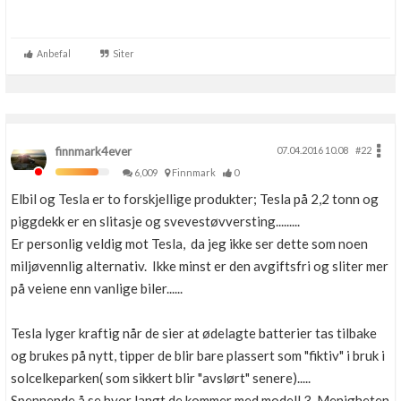
Boligmappa+
Nytt
Få mer ut av Boligmappa
Anbefal
Siter
finnmark4ever
07.04.2016 10.08
#22
6,009
Finnmark
0
Elbil og Tesla er to forskjellige produkter; Tesla på 2,2 tonn og
piggdekk er en slitasje og svevestøvversting.........
Er personlig veldig mot Tesla, da jeg ikke ser dette som noen
miljøvennlig alternativ. Ikke minst er den avgiftsfri og sliter mer
på veiene enn vanlige biler......
Tesla lyger kraftig når de sier at ødelagte batterier tas tilbake
og brukes på nytt, tipper de blir bare plassert som "fiktiv" i bruk i
solcelkeparken( som sikkert blir "avslørt" senere).....
Spennende å se hvor langt de kommer med modell 3. Menigheten