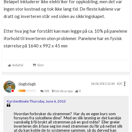
Beløpet inkluderer ikke elektriker for oppkobling, men det var
ingen stor kostnad og tok ikke lang tid. De fleste kablene var
dratt og inverteren står ved siden av sikkringskapet.
Etter hva jeg har forstått kan man legge på ca. 10% på panelene
iforhold til inverteren uten problemer. Panelene har en fysisk
størrelse på 1640 x 992 x 45 mm
Anbefal
Siter
dagbdagb
06.06.2013 22.44
#20
181
Nordeuropa
0
KarstenBeate Thursday, June 6, 2013
Hvordan forbruker du strømmen? Har du en egen kurs som
forsynes fra solcellene dine? Med en slik løsning er det kanskje
vanskelig å få brukt all strømmen på en god måte? Eller greier
inverteren din å fase seg inn med strømmen du får på nettet slik
at du kan koble de to systemene sammen, så du derved kan