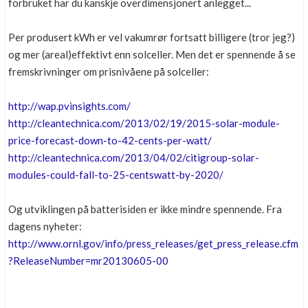
forbruket har du kanskje overdimensjonert anlegget...
Per produsert kWh er vel vakumrør fortsatt billigere (tror jeg?)
og mer (areal)effektivt enn solceller. Men det er spennende å se
fremskrivninger om prisnivåene på solceller:
http://wap.pvinsights.com/
http://cleantechnica.com/2013/02/19/2015-solar-module-
price-forecast-down-to-42-cents-per-watt/
http://cleantechnica.com/2013/04/02/citigroup-solar-
modules-could-fall-to-25-centswatt-by-2020/
Og utviklingen på batterisiden er ikke mindre spennende. Fra
dagens nyheter:
http://www.ornl.gov/info/press_releases/get_press_release.cfm
?ReleaseNumber=mr20130605-00