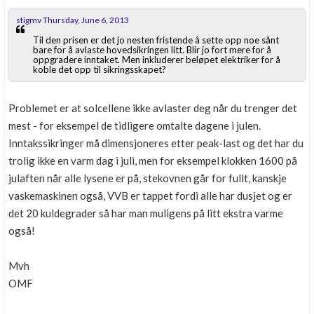
stigmv Thursday, June 6, 2013
Til den prisen er det jo nesten fristende å sette opp noe sånt
bare for å avlaste hovedsikringen litt. Blir jo fort mere for å
oppgradere inntaket. Men inkluderer beløpet elektriker for å
koble det opp til sikringsskapet?
Problemet er at solcellene ikke avlaster deg når du trenger det
mest - for eksempel de tidligere omtalte dagene i julen.
Inntakssikringer må dimensjoneres etter peak-last og det har du
trolig ikke en varm dag i juli, men for eksempel klokken 1600 på
julaften når alle lysene er på, stekovnen går for fullt, kanskje
vaskemaskinen også, VVB er tappet fordi alle har dusjet og er
det 20 kuldegrader så har man muligens på litt ekstra varme
også!
Mvh
OMF