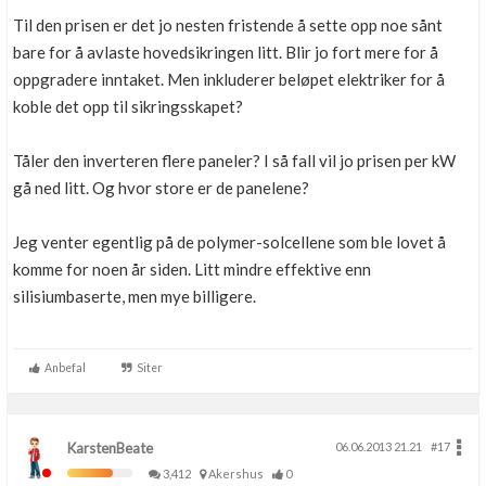
Til den prisen er det jo nesten fristende å sette opp noe sånt
bare for å avlaste hovedsikringen litt. Blir jo fort mere for å
oppgradere inntaket. Men inkluderer beløpet elektriker for å
koble det opp til sikringsskapet?
Tåler den inverteren flere paneler? I så fall vil jo prisen per kW
gå ned litt. Og hvor store er de panelene?
Jeg venter egentlig på de polymer-solcellene som ble lovet å
komme for noen år siden. Litt mindre effektive enn
silisiumbaserte, men mye billigere.
Anbefal
Siter
KarstenBeate
06.06.2013 21.21
#17
3,412
Akershus
0