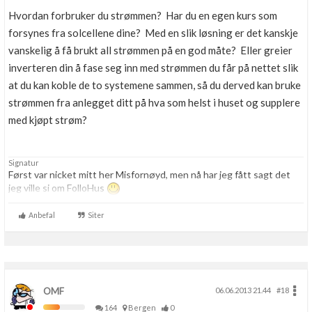
Hvordan forbruker du strømmen? Har du en egen kurs som
forsynes fra solcellene dine? Med en slik løsning er det kanskje
vanskelig å få brukt all strømmen på en god måte? Eller greier
inverteren din å fase seg inn med strømmen du får på nettet slik
at du kan koble de to systemene sammen, så du derved kan bruke
strømmen fra anlegget ditt på hva som helst i huset og supplere
med kjøpt strøm?
Signatur
Først var nicket mitt her Misfornøyd, men nå har jeg fått sagt det
jeg ville si om FolloHus
Anbefal
Siter
OMF
06.06.2013 21.44
#18
164
Bergen
0