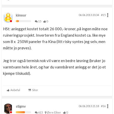
kimnor
06.06.2013 20.34
#15
15
0
HSt: anlegget kostet totalt 26 000,- kroner, på ingen måte noe
ruineringsprosjekt. Inverteren fra England kostet ca. like mye
som 8 x 250W paneler fra Kina (litt risky syntes jeg selv, men
måtte jo prøves).
Jeg tror også termisk nok vil være en bedre løsning (bruker jo
varmtvann hele året, og har du vannbårent anlegg er det jo et
kjempe tilskudd).
Anbefal
Siter
stigmv
06.06.2013 21.18
#16
615
Øvre Eiker
0