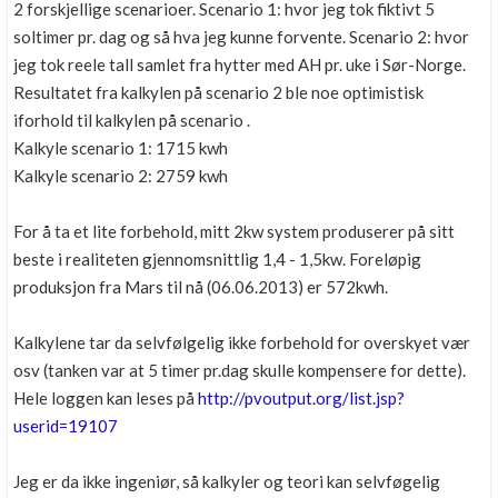
2 forskjellige scenarioer. Scenario 1: hvor jeg tok fiktivt 5
soltimer pr. dag og så hva jeg kunne forvente. Scenario 2: hvor
jeg tok reele tall samlet fra hytter med AH pr. uke i Sør-Norge.
Resultatet fra kalkylen på scenario 2 ble noe optimistisk
iforhold til kalkylen på scenario .
Kalkyle scenario 1: 1715 kwh
Kalkyle scenario 2: 2759 kwh
For å ta et lite forbehold, mitt 2kw system produserer på sitt
beste i realiteten gjennomsnittlig 1,4 - 1,5kw. Foreløpig
produksjon fra Mars til nå (06.06.2013) er 572kwh.
Kalkylene tar da selvfølgelig ikke forbehold for overskyet vær
osv (tanken var at 5 timer pr.dag skulle kompensere for dette).
Hele loggen kan leses på
http://pvoutput.org/list.jsp?
userid=19107
Jeg er da ikke ingeniør, så kalkyler og teori kan selvføgelig