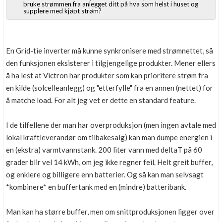
bruke strømmen fra anlegget ditt på hva som helst i huset og
supplere med kjøpt strøm?
En Grid-tie inverter må kunne synkronisere med strømnettet, så
den funksjonen eksisterer i tilgjengelige produkter. Mener ellers
å ha lest at Victron har produkter som kan prioritere strøm fra
en kilde (solcelleanlegg) og "etterfylle" fra en annen (nettet) for
å matche load. For alt jeg vet er dette en standard feature.
I de tilfellene der man har overproduksjon (men ingen avtale med
lokal kraftleverandør om tilbakesalg) kan man dumpe energien i
en (ekstra) varmtvannstank. 200 liter vann med deltaT på 60
grader blir vel 14 kWh, om jeg ikke regner feil. Helt greit buffer,
og enklere og billigere enn batterier. Og så kan man selvsagt
*kombinere* en buffertank med en (mindre) batteribank.
Man kan ha større buffer, men om snittproduksjonen ligger over