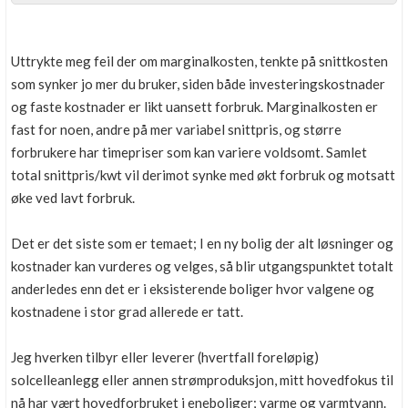
Uttrykte meg feil der om marginalkosten, tenkte på snittkosten
som synker jo mer du bruker, siden både investeringskostnader
og faste kostnader er likt uansett forbruk. Marginalkosten er
fast for noen, andre på mer variabel snittpris, og større
forbrukere har timepriser som kan variere voldsomt. Samlet
total snittpris/kwt vil derimot synke med økt forbruk og motsatt
øke ved lavt forbruk.
Det er det siste som er temaet; I en ny bolig der alt løsninger og
kostnader kan vurderes og velges, så blir utgangspunktet totalt
anderledes enn det er i eksisterende boliger hvor valgene og
kostnadene i stor grad allerede er tatt.
Jeg hverken tilbyr eller leverer (hvertfall foreløpig)
solcelleanlegg eller annen strømproduksjon, mitt hovedfokus til
nå har vært hovedforbruket i eneboliger; varme og varmtvann.