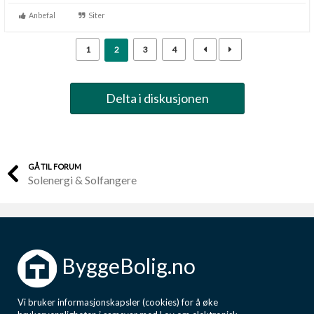
Anbefal
Siter
1
2
3
4
Delta i diskusjonen
GÅ TIL FORUM
Solenergi & Solfangere
ByggeBolig.no
Vi bruker informasjonskapsler (cookies) for å øke