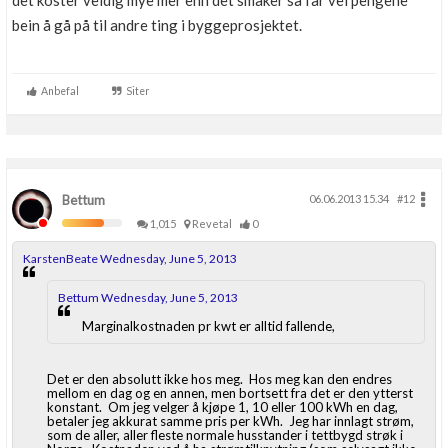
det koster veldig mye mer enn det smaker så får vel pengene
Boligmappa+
bein å gå på til andre ting i byggeprosjektet.
Nytt
Få mer ut av Boligmappa
Anbefal
Siter
Bettum
06.06.2013 15.34
#12
1,015
Revetal
0
KarstenBeate Wednesday, June 5, 2013
Bettum Wednesday, June 5, 2013
Marginalkostnaden pr kwt er alltid fallende,
Det er den absolutt ikke hos meg. Hos meg kan den endres
mellom en dag og en annen, men bortsett fra det er den ytterst
konstant. Om jeg velger å kjøpe 1, 10 eller 100 kWh en dag,
betaler jeg akkurat samme pris per kWh. Jeg har innlagt strøm,
som de aller, aller fleste normale husstander i tettbygd strøk i