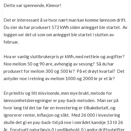
Dette var spennende, Kimnor!
Det er interessant å se hvor nært man kan komme lønnsom drift.
Du sier du har produsert 572 kWh siden anlegget ble startet. Av
loggen ser det ut som om anlegget ble startet i slutten av
februar.
Hva er vanlig sluttbrukerpris pr kWh, med nettleie og avgifter?
Noe mellom 50 og 90 øre, avhengig av sesong? Så du har
produsert for mellom 300 og 500 kr? På et drøyt kvartal? Det
antyder noe i retning av mellom 1000 og 2000 kr pr et år?
En primitiv og litt misvisende, men mye brukt, metode for
lønnsomhetsberegninger er pay-back-metoden. Man ser på
hvor lang tid det tar før en investering er tilbakebetalt, og
ignorerer renter, inflasjon og slikt. Med 26 000 i investering
skulle det gi en pay-back-tid på noe i området kanskje 13 til 26
år. Forutsatt naturligvis 0 i vedlikehold, 0 i andre driftsutgifter,