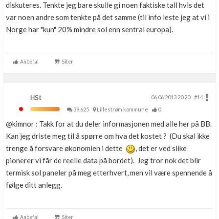
diskuteres. Tenkte jeg bare skulle gi noen faktiske tall hvis det
var noen andre som tenkte på det samme (til info leste jeg at vi i
Norge har "kun" 20% mindre sol enn sentral europa).
Anbefal
Siter
HSt
06.06.2013 20.20
#14
39,625
Lillestrøm kommune
0
@kimnor : Takk for at du deler informasjonen med alle her på BB.
Kan jeg driste meg til å spørre om hva det kostet ? (Du skal ikke
trenge å forsvare økonomien i dette
, det er ved slike
pionerer vi får de reelle data på bordet). Jeg tror nok det blir
termisk sol paneler på meg etterhvert, men vil være spennende å
følge ditt anlegg.
Anbefal
Siter