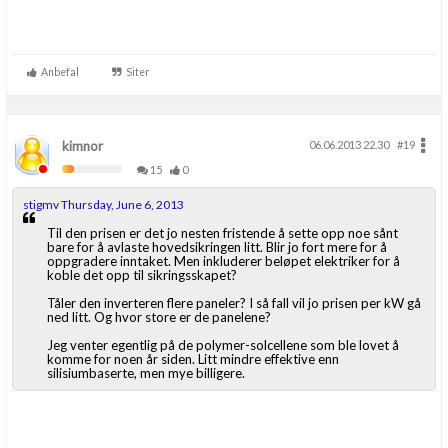
Anbefal
Siter
kimnor
06.06.2013 22.30
#19
15
0
stigmv Thursday, June 6, 2013
Til den prisen er det jo nesten fristende å sette opp noe sånt
bare for å avlaste hovedsikringen litt. Blir jo fort mere for å
oppgradere inntaket. Men inkluderer beløpet elektriker for å
koble det opp til sikringsskapet?
Tåler den inverteren flere paneler? I så fall vil jo prisen per kW gå
ned litt. Og hvor store er de panelene?
Jeg venter egentlig på de polymer-solcellene som ble lovet å
komme for noen år siden. Litt mindre effektive enn
silisiumbaserte, men mye billigere.