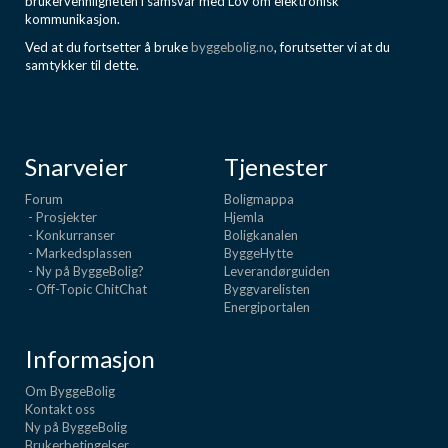
brukervennligheten i samsvar med Lov om elektronisk
kommunikasjon.
Ved at du fortsetter å bruke
byggebolig.no
, forutsetter vi at du
samtykker til dette.
Snarveier
Tjenester
Forum
Boligmappa
- Prosjekter
Hjemla
- Konkurranser
Boligkanalen
- Markedsplassen
ByggeHytte
- Ny på ByggeBolig?
Leverandørguiden
- Off-Topic ChitChat
Byggvarelisten
Energiportalen
Informasjon
Om ByggeBolig
Kontakt oss
Ny på ByggeBolig
Brukerbetingelser