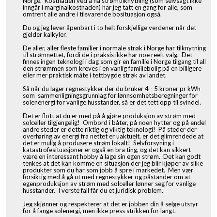
Norge. Kostnaden ved å ha strømtilknytning (som selvsagt ikke
inngår i marginalkostnaden) har jeg tatt en gang for alle, som
omtrent alle andre i tilsvarende bosituasjon også.
Du og jeg lever åpenbart i to helt forskjellige verdener når det
gjelder kalkyler.
De aller, aller fleste familier i normale strøk i Norge har tilknytning
til strømnettet, fordi de i praksis ikke har noe reelt valg. Det
finnes ingen teknologi i dag som gir en familie i Norge tilgang til all
den strømmen som kreves i en vanlig familiebolig på en billigere
eller mer praktisk måte i tettbygde strøk av landet.
Så når du lager regnestykker der du bruker 4 - 5 kroner pr kWh
som sammenligningsgrunnlag for lønnsomhetsberegninger for
solenenergi for vanlige husstander, så er det tett opp til svindel.
Det er flott at du er med på å gjøre produksjon av strøm med
solceller tilgjengelig! Ombord i båter, på noen hytter og på endel
andre steder er dette riktig og viktig teknologi! På steder der
overføring av energi fra nettet er uaktuelt, er det glimrendede at
det er mulig å produsere strøm lokalt! Selvforsyning i
katastrofesituasjoner er også en bra ting, og det kan sikkert
være en interessant hobby å lage sin egen strøm. Det kan godt
tenkes at det kan komme en situasjon der jeg blir kjøper av slike
produkter som du har som jobb å spre i markedet. Men vær
forsiktig med å gå ut med regnestykker og påstander om at
egenproduksjon av strøm med solceller lønner seg for vanlige
husstander. I verste fall får du et juridisk problem.
Jeg skjønner og respekterer at det er jobben din å selge utstyr
for å fange solenergi, men ikke press strikken for langt.