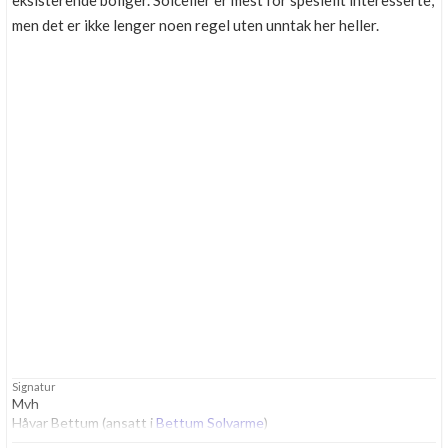
eksisterende boliger. Solceller er mest for spesiellt interesserte,
men det er ikke lenger noen regel uten unntak her heller.
Signatur
Mvh
Håvar Bettum (ansatt i
Bettum Solvarme
)