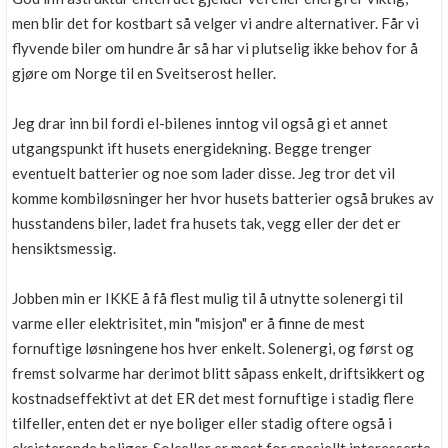
men blir det for kostbart så velger vi andre alternativer. Får vi
flyvende biler om hundre år så har vi plutselig ikke behov for å
gjøre om Norge til en Sveitserost heller.
Jeg drar inn bil fordi el-bilenes inntog vil også gi et annet
utgangspunkt ift husets energidekning. Begge trenger
eventuelt batterier og noe som lader disse. Jeg tror det vil
komme kombiløsninger her hvor husets batterier også brukes av
husstandens biler, ladet fra husets tak, vegg eller der det er
hensiktsmessig.
Jobben min er IKKE å få flest mulig til å utnytte solenergi til
varme eller elektrisitet, min "misjon" er å finne de mest
fornuftige løsningene hos hver enkelt. Solenergi, og først og
fremst solvarme har derimot blitt såpass enkelt, driftsikkert og
kostnadseffektivt at det ER det mest fornuftige i stadig flere
tilfeller, enten det er nye boliger eller stadig oftere også i