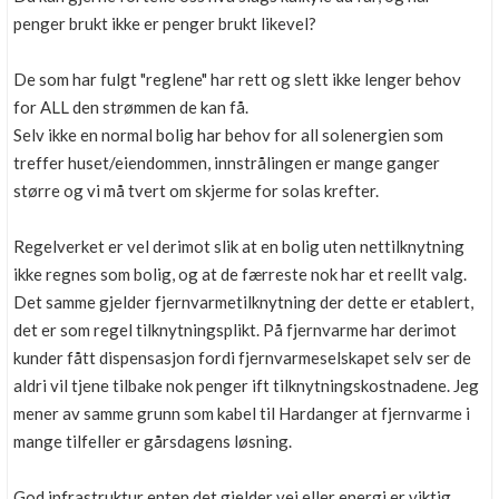
penger brukt ikke er penger brukt likevel?
De som har fulgt "reglene" har rett og slett ikke lenger behov
for ALL den strømmen de kan få.
Selv ikke en normal bolig har behov for all solenergien som
treffer huset/eiendommen, innstrålingen er mange ganger
større og vi må tvert om skjerme for solas krefter.
Regelverket er vel derimot slik at en bolig uten nettilknytning
ikke regnes som bolig, og at de færreste nok har et reellt valg.
Det samme gjelder fjernvarmetilknytning der dette er etablert,
det er som regel tilknytningsplikt. På fjernvarme har derimot
kunder fått dispensasjon fordi fjernvarmeselskapet selv ser de
aldri vil tjene tilbake nok penger ift tilknytningskostnadene. Jeg
mener av samme grunn som kabel til Hardanger at fjernvarme i
mange tilfeller er gårsdagens løsning.
God infrastruktur enten det gjelder vei eller energi er viktig,