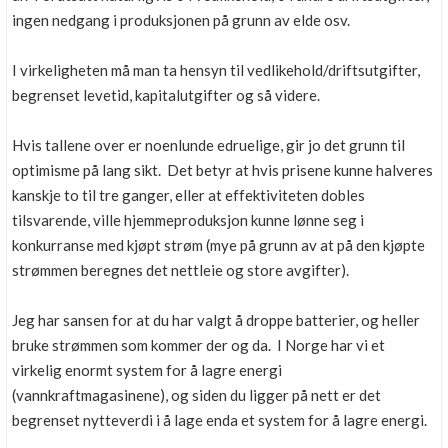
ingen nedgang i produksjonen på grunn av elde osv.
I virkeligheten må man ta hensyn til vedlikehold/driftsutgifter,
begrenset levetid, kapitalutgifter og så videre.
Hvis tallene over er noenlunde edruelige, gir jo det grunn til
optimisme på lang sikt. Det betyr at hvis prisene kunne halveres
kanskje to til tre ganger, eller at effektiviteten dobles
tilsvarende, ville hjemmeproduksjon kunne lønne seg i
konkurranse med kjøpt strøm (mye på grunn av at på den kjøpte
strømmen beregnes det nettleie og store avgifter).
Jeg har sansen for at du har valgt å droppe batterier, og heller
bruke strømmen som kommer der og da. I Norge har vi et
virkelig enormt system for å lagre energi
(vannkraftmagasinene), og siden du ligger på nett er det
begrenset nytteverdi i å lage enda et system for å lagre energi.