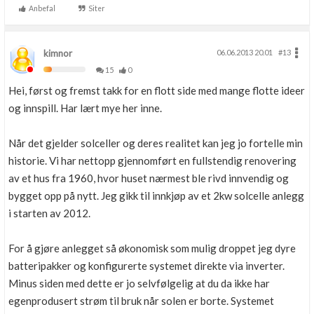
Anbefal
Siter
kimnor
06.06.2013 20.01
#13
15
0
Hei, først og fremst takk for en flott side med mange flotte ideer
og innspill. Har lært mye her inne.
Når det gjelder solceller og deres realitet kan jeg jo fortelle min
historie. Vi har nettopp gjennomført en fullstendig renovering
av et hus fra 1960, hvor huset nærmest ble rivd innvendig og
bygget opp på nytt. Jeg gikk til innkjøp av et 2kw solcelle anlegg
i starten av 2012.
For å gjøre anlegget så økonomisk som mulig droppet jeg dyre
batteripakker og konfigurerte systemet direkte via inverter.
Minus siden med dette er jo selvfølgelig at du da ikke har
egenprodusert strøm til bruk når solen er borte. Systemet