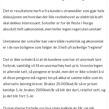
Det er resultatene herfra fra kunders strømmåler som gjør hele
diskusjonen om hvordan det lille restbehovet av elektrisk kraft
skal dekkes interessant. Solceller er for de fleste i Norge
absolutt helt uøkonomisk, men heller ingen regel uten unntak!
Unntakene der solceller kan være både realistisk og økonomisk
er i de nye boligene som følger de 3 helt ufravikelige "reglene"
Det er ikke svindel å si at de kundene som har et unormalt lavt
forbruk, samtidig vil få en unormal høy kwt-pris. Investeringen
er allerede tatt, så pengene er brukt, men det er ikke svindel å si
at disse pengene må regnes inn på akkurat samme måte som en
alternativ løsning krever. Brukes 20.000kwt/år så er prisen
kanskje 1,-kr, brukes 2000kwt/år så blir det dyrt, relativt sett, og
jo det blir fort 5,-kr.
Du kan gjerne fortelle oss hva slags kalkyle du får, og når