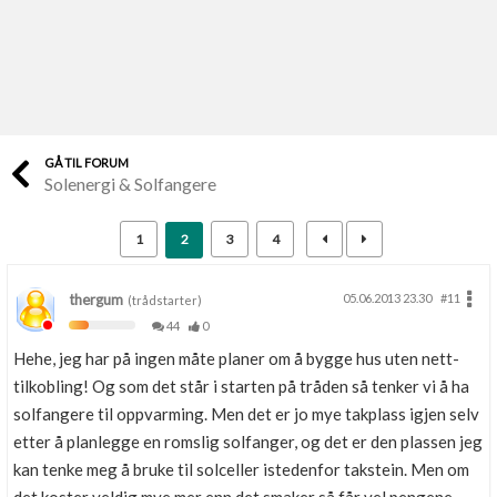
Last opp selv
Ta vare på fargekoder og kvitteringer
Verdi & økonomi
Din største investering
GÅ TIL FORUM
Solenergi & Solfangere
Finn håndverkere
Søk blant 9000 bedrifter
1
2
3
4
Papirer som mangler
Skaff dokumentasjon som mangler
thergum
05.06.2013 23.30
#11
(trådstarter)
44
0
Kundeservice
Hehe, jeg har på ingen måte planer om å bygge hus uten nett-
Få svar på det du lurer på
tilkobling! Og som det står i starten på tråden så tenker vi å ha
solfangere til oppvarming. Men det er jo mye takplass igjen selv
Kom i gang med Boligmappa
etter å planlegge en romslig solfanger, og det er den plassen jeg
Se din bolig? Klikk her
kan tenke meg å bruke til solceller istedenfor takstein. Men om