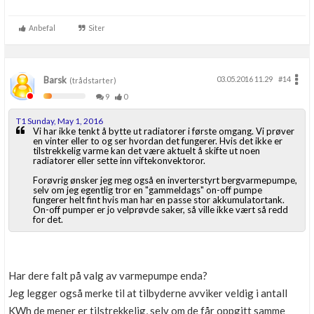
Anbefal
Siter
Barsk
03.05.2016 11.29
#14
(trådstarter)
9
0
T1 Sunday, May 1, 2016
Vi har ikke tenkt å bytte ut radiatorer i første omgang. Vi prøver
en vinter eller to og ser hvordan det fungerer. Hvis det ikke er
tilstrekkelig varme kan det være aktuelt å skifte ut noen
radiatorer eller sette inn viftekonvektoror.
Forøvrig ønsker jeg meg også en inverterstyrt bergvarmepumpe,
selv om jeg egentlig tror en "gammeldags" on-off pumpe
fungerer helt fint hvis man har en passe stor akkumulatortank.
On-off pumper er jo velprøvde saker, så ville ikke vært så redd
for det.
Har dere falt på valg av varmepumpe enda?
Jeg legger også merke til at tilbyderne avviker veldig i antall
KWh de mener er tilstrekkelig, selv om de får oppgitt samme