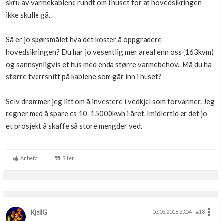
skru av varmekablene rundt om i huset for at hovedsikringen
ikke skulle gå..
Så er jo spørsmålet hva det koster å oppgradere
hovedsikringen? Du har jo vesentlig mer areal enn oss (163kvm)
og sannsynligvis et hus med enda større varmebehov.. Må du ha
større tverrsnitt på kablene som går inn i huset?
Selv drømmer jeg litt om å investere i vedkjel som forvarmer. Jeg
regner med å spare ca 10-15000kwh i året. Imidlertid er det jo
et prosjekt å skaffe så store mengder ved.
Anbefal
Siter
KjellG
03.05.2016 23.54
#18