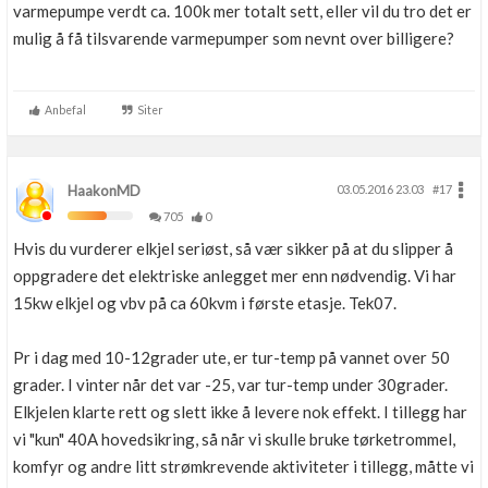
varmepumpe verdt ca. 100k mer totalt sett, eller vil du tro det er
mulig å få tilsvarende varmepumper som nevnt over billigere?
Anbefal
Siter
HaakonMD
03.05.2016 23.03
#17
705
0
Hvis du vurderer elkjel seriøst, så vær sikker på at du slipper å
oppgradere det elektriske anlegget mer enn nødvendig. Vi har
15kw elkjel og vbv på ca 60kvm i første etasje. Tek07.
Pr i dag med 10-12grader ute, er tur-temp på vannet over 50
grader. I vinter når det var -25, var tur-temp under 30grader.
Elkjelen klarte rett og slett ikke å levere nok effekt. I tillegg har
vi "kun" 40A hovedsikring, så når vi skulle bruke tørketrommel,
komfyr og andre litt strømkrevende aktiviteter i tillegg, måtte vi