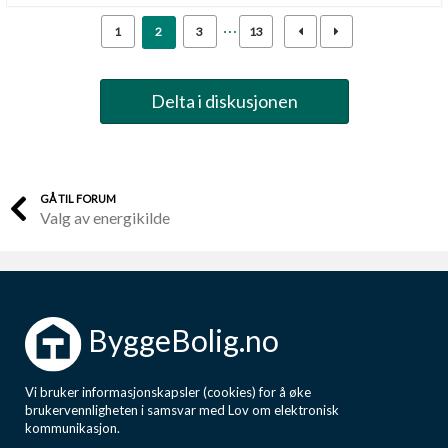
1
2
3
13
Delta i diskusjonen
GÅ TIL FORUM
Valg av energikilde
ByggeBolig.no
Vi bruker informasjonskapsler (cookies) for å øke
brukervennligheten i samsvar med Lov om elektronisk
kommunikasjon.