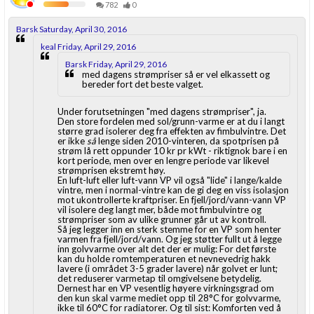
782
0
Barsk Saturday, April 30, 2016
keal Friday, April 29, 2016
Barsk Friday, April 29, 2016
med dagens strømpriser så er vel elkassett og
bereder fort det beste valget.
Under forutsetningen "med dagens strømpriser", ja.
Den store fordelen med sol/grunn-varme er at du i langt
større grad isolerer deg fra effekten av fimbulvintre. Det
er ikke
så
lenge siden 2010-vinteren, da spotprisen på
strøm lå rett oppunder 10 kr pr kWt - riktignok bare i en
kort periode, men over en lengre periode var likevel
strømprisen ekstremt høy.
En luft-luft eller luft-vann VP vil også "lide" i lange/kalde
vintre, men i normal-vintre kan de gi deg en viss isolasjon
mot ukontrollerte kraftpriser. En fjell/jord/vann-vann VP
vil isolere deg langt mer, både mot fimbulvintre og
strømpriser som av ulike grunner går ut av kontroll.
Så jeg legger inn en sterk stemme for en VP som henter
varmen fra fjell/jord/vann. Og jeg støtter fullt ut å legge
inn golvvarme over alt det der er mulig: For det første
kan du holde romtemperaturen et nevnevedrig hakk
lavere (i området 3-5 grader lavere) når golvet er lunt;
det reduserer varmetap til omgivelsene betydelig.
Dernest har en VP vesentlig høyere virkningsgrad om
den kun skal varme mediet opp til 28°C for golvvarme,
ikke til 60°C for radiatorer. Og til sist: Komforten ved å