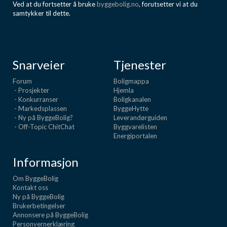
Ved at du fortsetter å bruke
byggebolig.no
, forutsetter vi at du
samtykker til dette.
Snarveier
Tjenester
Forum
Boligmappa
- Prosjekter
Hjemla
- Konkurranser
Boligkanalen
- Markedsplassen
ByggeHytte
- Ny på ByggeBolig?
Leverandørguiden
- Off-Topic ChitChat
Byggvarelisten
Energiportalen
Informasjon
Om ByggeBolig
Kontakt oss
Ny på ByggeBolig
Brukerbetingelser
Annonsere på ByggeBolig
Personvernerklæring