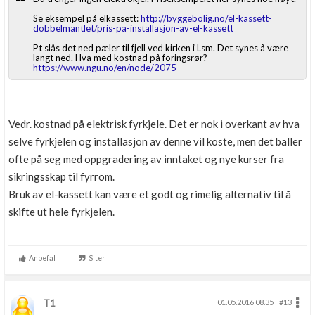
Se eksempel på elkassett:
http://byggebolig.no/el-kassett-
dobbelmantlet/pris-pa-installasjon-av-el-kassett
Pt slås det ned pæler til fjell ved kirken i Lsm. Det synes å være
langt ned. Hva med kostnad på foringsrør?
https://www.ngu.no/en/node/2075
Vedr. kostnad på elektrisk fyrkjele. Det er nok i overkant av hva
selve fyrkjelen og installasjon av denne vil koste, men det baller
ofte på seg med oppgradering av inntaket og nye kurser fra
sikringsskap til fyrrom.
Bruk av el-kassett kan være et godt og rimelig alternativ til å
skifte ut hele fyrkjelen.
Anbefal
Siter
T1
01.05.2016 08.35
#13