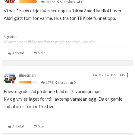
25,772
Akershus
0
Vi har 15 kW elkjel. Varmer opp ca 140m2 med kaldloft over.
Aldri gått tom for varme. Hus fra før TEK ble funnet opp.
Signatur
Amatør som fikler med mangt og tror han kan alt.
Anbefal
Siter
Bluesman
04.05.2016 08.53
#19
1,778
Norge
0
Eneste gode råd på denne tråd er l/l varmepumpe.
l/v og v/v er laget for/til lavtemp varmeanlegg. Da er gamle
radiatorer for ineffektive.
Anbefal
Siter