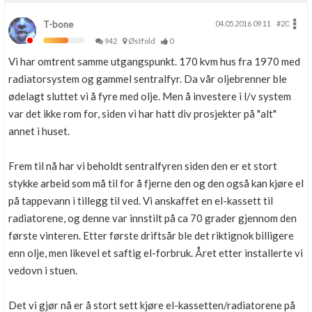
T-bone
04.05.2016 09.11
#20
942
Østfold
0
Vi har omtrent samme utgangspunkt. 170 kvm hus fra 1970 med
radiatorsystem og gammel sentralfyr. Da vår oljebrenner ble
ødelagt sluttet vi å fyre med olje. Men å investere i l/v system
var det ikke rom for, siden vi har hatt div prosjekter på "alt"
annet i huset.
Frem til nå har vi beholdt sentralfyren siden den er et stort
stykke arbeid som må til for å fjerne den og den også kan kjøre el
på tappevann i tillegg til ved. Vi anskaffet en el-kassett til
radiatorene, og denne var innstilt på ca 70 grader gjennom den
første vinteren. Etter første driftsår ble det riktignok billigere
enn olje, men likevel et saftig el-forbruk. Året etter installerte vi
vedovn i stuen.
Det vi gjør nå er å stort sett kjøre el-kassetten/radiatorene på