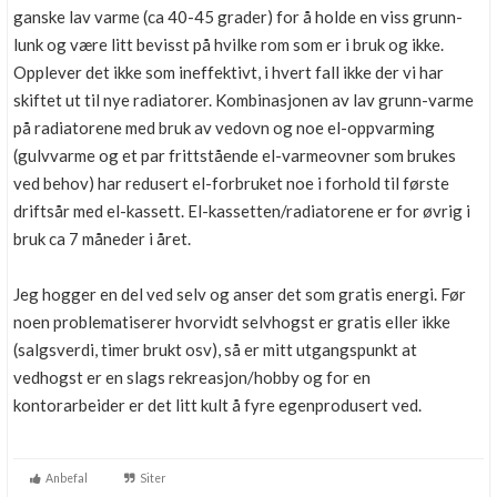
ganske lav varme (ca 40-45 grader) for å holde en viss grunn-
lunk og være litt bevisst på hvilke rom som er i bruk og ikke.
Opplever det ikke som ineffektivt, i hvert fall ikke der vi har
skiftet ut til nye radiatorer. Kombinasjonen av lav grunn-varme
på radiatorene med bruk av vedovn og noe el-oppvarming
(gulvvarme og et par frittstående el-varmeovner som brukes
ved behov) har redusert el-forbruket noe i forhold til første
driftsår med el-kassett. El-kassetten/radiatorene er for øvrig i
bruk ca 7 måneder i året.
Jeg hogger en del ved selv og anser det som gratis energi. Før
noen problematiserer hvorvidt selvhogst er gratis eller ikke
(salgsverdi, timer brukt osv), så er mitt utgangspunkt at
vedhogst er en slags rekreasjon/hobby og for en
kontorarbeider er det litt kult å fyre egenprodusert ved.
Anbefal
Siter