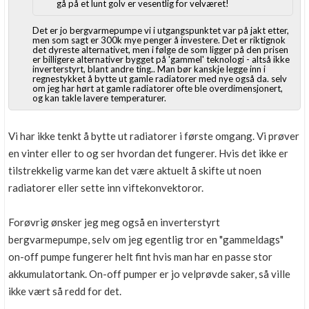
gå på et lunt golv er vesentlig for velværet!
Det er jo bergvarmepumpe vi i utgangspunktet var på jakt etter,
men som sagt er 300k mye penger å investere. Det er riktignok
det dyreste alternativet, men i følge de som ligger på den prisen
er billigere alternativer bygget på 'gammel' teknologi - altså ikke
inverterstyrt, blant andre ting.. Man bør kanskje legge inn i
regnestykket å bytte ut gamle radiatorer med nye også da. selv
om jeg har hørt at gamle radiatorer ofte ble overdimensjonert,
og kan takle lavere temperaturer.
Vi har ikke tenkt å bytte ut radiatorer i første omgang. Vi prøver
en vinter eller to og ser hvordan det fungerer. Hvis det ikke er
tilstrekkelig varme kan det være aktuelt å skifte ut noen
radiatorer eller sette inn viftekonvektoror.
Forøvrig ønsker jeg meg også en inverterstyrt
bergvarmepumpe, selv om jeg egentlig tror en "gammeldags"
on-off pumpe fungerer helt fint hvis man har en passe stor
akkumulatortank. On-off pumper er jo velprøvde saker, så ville
ikke vært så redd for det.