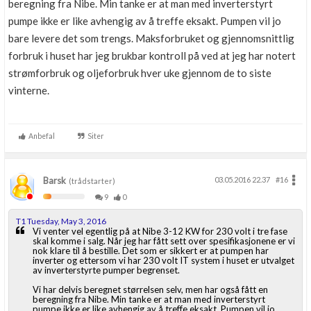
beregning fra Nibe. Min tanke er at man med inverterstyrt
pumpe ikke er like avhengig av å treffe eksakt. Pumpen vil jo
bare levere det som trengs. Maksforbruket og gjennomsnittlig
forbruk i huset har jeg brukbar kontroll på ved at jeg har notert
strømforbruk og oljeforbruk hver uke gjennom de to siste
vinterne.
Anbefal
Siter
Barsk
03.05.2016 22.37
#16
(trådstarter)
9
0
T1 Tuesday, May 3, 2016
Vi venter vel egentlig på at Nibe 3-12 KW for 230 volt i tre fase
skal komme i salg. Når jeg har fått sett over spesifikasjonene er vi
nok klare til å bestille. Det som er sikkert er at pumpen har
inverter og ettersom vi har 230 volt IT system i huset er utvalget
av inverterstyrte pumper begrenset.
Vi har delvis beregnet størrelsen selv, men har også fått en
beregning fra Nibe. Min tanke er at man med inverterstyrt
pumpe ikke er like avhengig av å treffe eksakt. Pumpen vil jo