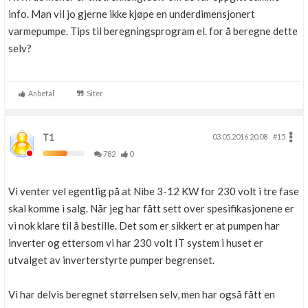
info. Man vil jo gjerne ikke kjøpe en underdimensjonert
varmepumpe. Tips til beregningsprogram el. for å beregne dette
selv?
Anbefal
Siter
T1
03.05.2016 20.08
#15
782
0
Vi venter vel egentlig på at Nibe 3-12 KW for 230 volt i tre fase
skal komme i salg. Når jeg har fått sett over spesifikasjonene er
vi nok klare til å bestille. Det som er sikkert er at pumpen har
inverter og ettersom vi har 230 volt IT system i huset er
utvalget av inverterstyrte pumper begrenset.
Vi har delvis beregnet størrelsen selv, men har også fått en