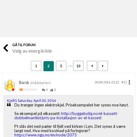
Last opp selv
Ta vare på fargekoder og kvitteringer
Verdi & økonomi
Din største investering
GÅ TIL FORUM
Valg av energikilde
Finn håndverkere
Søk blant 9000 bedrifter
1
2
3
13
Papirer som mangler
Skaff dokumentasjon som mangler
Barsk
30.04.2016 23.22
#11
(trådstarter)
9
0
Kundeservice
KjellG Saturday, April 30, 2016
Få svar på det du lurer på
Du trenger ingen elektrokjel. Priseksempelet her synes noe høyt.
Se eksempel på elkassett:
http://byggebolig.no/el-kassett-
dobbelmantlet/pris-pa-installasjon-av-el-kassett
Kom i gang med Boligmappa
Pt slås det ned pæler til fjell ved kirken i Lsm. Det synes å være
Se din bolig? Klikk her
langt ned. Hva med kostnad på foringsrør?
https://www.ngu.no/en/node/2075