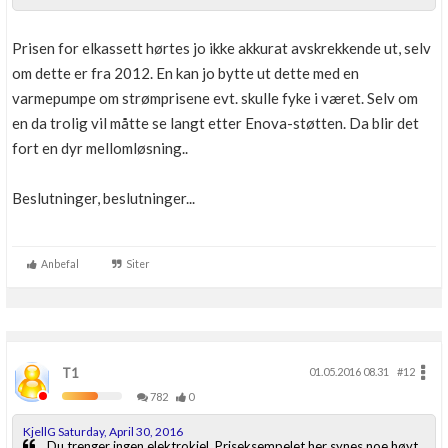
Boligmappa+
Nytt
Få mer ut av Boligmappa
Prisen for elkassett hørtes jo ikke akkurat avskrekkende ut, selv
om dette er fra 2012. En kan jo bytte ut dette med en
varmepumpe om strømprisene evt. skulle fyke i været. Selv om
en da trolig vil måtte se langt etter Enova-støtten. Da blir det
fort en dyr mellomløsning..
Beslutninger, beslutninger...
Anbefal
Siter
T1
01.05.2016 08.31
#12
782
0
KjellG Saturday, April 30, 2016
Du trenger ingen elektrokjel. Priseksempelet her synes noe høyt.