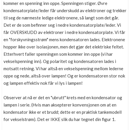
kommer en spenning inn oppe. Spenningen stiger. Øvre
kondensatorplate/leder får underskudd av elektroner og trekker
til seg de nærmeste ledige elektronene, så langt som det går.
Det er de som befinner seg i nedre kondensatorplate/leder. Vi
får OVERSKUDD av elektroner i nedre kondensatorplate. Vi får
en "forskyvningsstrøm" mens kondensatoren lades. Elektronene
hopper ikke over isolasjonen, men det gjør det elektriske feltet.
Etterhvert faller spenningen som kommer inn oppe (vi har
vekselspenning inn). Og polaritet og kondensatoren lades i
motsatt retning. Vi har altså en vekselspenning mellom lederne
oppe og nede, altså over lampen! Og er kondensatoren stor nok
og lampen effektiv nok får vi lys i lampen!
Observer at nå er det en "ubrutt" krets med en kondensator og
lampen i serie. (Hvis man aksepterer konvensjonen om at en
kondensator ikke er et brudd; dette er en praktisk tankemodell
for vekselstrøm). Det er IKKE slik du har tegnet din figur 1.