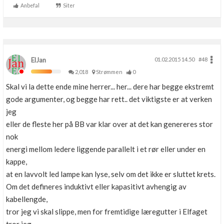
Anbefal
Siter
ElJan
01.02.2015 14.50
#48
2,018
Strømmen
0
Skal vi la dette ende mine herrer... her... dere har begge ekstremt
gode argumenter, og begge har rett.. det viktigste er at verken
jeg
eller de fleste her på BB var klar over at det kan genereres stor
nok
energi mellom ledere liggende parallelt i et rør eller under en
kappe,
at en lavvolt led lampe kan lyse, selv om det ikke er sluttet krets.
Om det defineres induktivt eller kapasitivt avhengig av
kabellengde,
tror jeg vi skal slippe, men for fremtidige læregutter i Elfaget