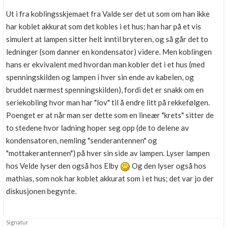
Ut i fra koblingsskjemaet fra Valde ser det ut som om han ikke
har koblet akkurat som det kobles i et hus; han har på et vis
simulert at lampen sitter helt inntil bryteren, og så går det to
ledninger (som danner en kondensator) videre. Men koblingen
hans er ekvivalent med hvordan man kobler det i et hus (med
spenningskilden og lampen i hver sin ende av kabelen, og
bruddet nærmest spenningskilden), fordi det er snakk om en
seriekobling hvor man har "lov" til å endre litt på rekkefølgen.
Poenget er at når man ser dette som en lineær "krets" sitter de
to stedene hvor ladning hoper seg opp (de to delene av
kondensatoren, nemling "senderantennen" og
"mottakerantennen") på hver sin side av lampen. Lyser lampen
hos Velde lyser den også hos Elby
Og den lyser også hos
mathias, som nok har koblet akkurat som i et hus; det var jo der
diskusjonen begynte.
Signatur