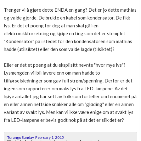
Trenger vi å gjøre dette ENDA en gang? Det er jo dette mathias
og valde gjorde. De brukte en kabel som kondensator. De fikk
lys. Er det et poeng for deg at man skal gå i en
elektronikkforretning og kjøpe en ting som det er stemplet
"Kondensator" på i stedet for den kondensatoren som mathias
hadde (utilsiktet) eller den som valde lagde (tilsiktet)?
Eller er det et poeng at du eksplisitt nevnte "hvor mye lys"?
Lysmengden vil bli lavere enn om man hadde to
tilførselsledninger som gav full strøm/spenning. Derfor er det
ingen som rapporterer om maks lys fra LED-lampene. Av det
høye antallet jeg har sett av folk som forteller om fenomenet på
en eller annen nettside snakker alle om "gløding" eller en annen
variant av svakt lys. Men kan vi ikke være enige om at svakt lys
fra LED-lampene er bevis godt nok på at det er slik det er?
Torango Sunday, February 1, 2015