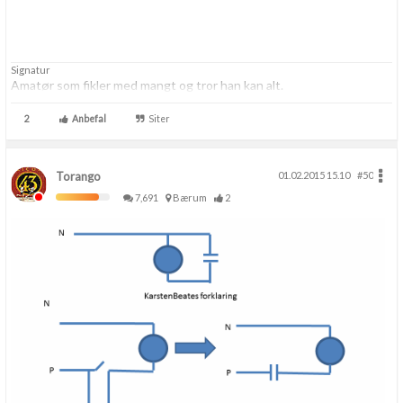
Signatur
Amatør som fikler med mangt og tror han kan alt.
2
Anbefal
Siter
Torango
01.02.2015 15.10
#50
7,691
Bærum
2