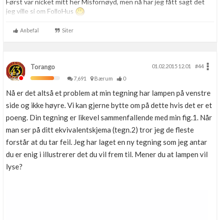
Først var nicket mitt her Misfornøyd, men nå har jeg fått sagt det
jeg ville si om FolloHus
Anbefal
Siter
Torango
01.02.2015 12.01
#44
7,691
Bærum
0
Nå er det altså et problem at min tegning har lampen på venstre
side og ikke høyre. Vi kan gjerne bytte om på dette hvis det er et
poeng. Din tegning er likevel sammenfallende med min fig.1. Når
man ser på ditt ekvivalentskjema (tegn.2) tror jeg de fleste
forstår at du tar feil. Jeg har laget en ny tegning som jeg antar
du er enig i illustrerer det du vil frem til. Mener du at lampen vil
lyse?