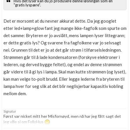
Hvis det lyser kan du jo produsere denne løsningen som en
"gratis lyspære".
Det er morsomt at du nevner akkurat dette. Da jeg googlet
etter led+lamp+glow fant jeg mange ikke-fagfolk som spurte om
det samme: Bryteren er jo avslått, mens lampen lyser littegrann;
er dette gratis lys? Og svarene fra fagfolkene var jo selvsagt
nei. Grunnen til det er jo at det går strøm i tilførselsledningen.
Strømmen går til å lade kondensatoren (forskyve elektroner i
lederen, og derved bygge feltet), og endel av denne strømmen
går videre til å gi lys i lampa. Skal man kutte strømmen (og lyset),
kan man velge to-polt brudd. Eller legge lederne fra bryteren til
lampa hver for seg slik at det blir neglisjerbar kapasitiv kobling
mellom dem.
Signatur
Først var nicket mitt her Misfornøyd, men nå har jeg fått sagt det
jeg ville si om FolloHus