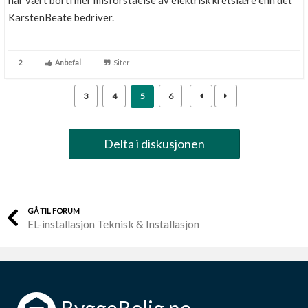
KarstenBeate bedriver.
2
Anbefal
Siter
3
4
5
6
Delta i diskusjonen
GÅ TIL FORUM
EL-installasjon Teknisk & Installasjon