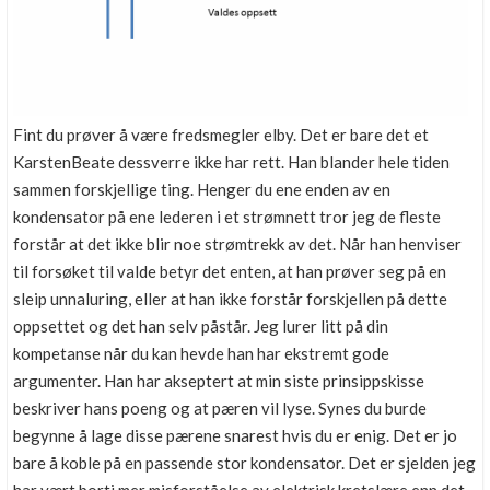
Fint du prøver å være fredsmegler elby. Det er bare det et
KarstenBeate dessverre ikke har rett. Han blander hele tiden
sammen forskjellige ting. Henger du ene enden av en
kondensator på ene lederen i et strømnett tror jeg de fleste
forstår at det ikke blir noe strømtrekk av det. Når han henviser
til forsøket til valde betyr det enten, at han prøver seg på en
sleip unnaluring, eller at han ikke forstår forskjellen på dette
oppsettet og det han selv påstår. Jeg lurer litt på din
kompetanse når du kan hevde han har ekstremt gode
argumenter. Han har akseptert at min siste prinsippskisse
beskriver hans poeng og at pæren vil lyse. Synes du burde
begynne å lage disse pærene snarest hvis du er enig. Det er jo
bare å koble på en passende stor kondensator. Det er sjelden jeg
har vært borti mer misforståelse av elektrisk kretslære enn det