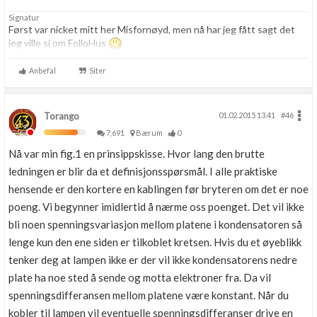
Signatur
Først var nicket mitt her Misfornøyd, men nå har jeg fått sagt det
jeg ville si om FolloHus
Anbefal
Siter
Torango
01.02.2015 13.41
#46
7,691
Bærum
0
Nå var min fig.1 en prinsippskisse. Hvor lang den brutte
ledningen er blir da et definisjonsspørsmål. I alle praktiske
hensende er den kortere en kablingen før bryteren om det er noe
poeng. Vi begynner imidlertid å nærme oss poenget. Det vil ikke
bli noen spenningsvariasjon mellom platene i kondensatoren så
lenge kun den ene siden er tilkoblet kretsen. Hvis du et øyeblikk
tenker deg at lampen ikke er der vil ikke kondensatorens nedre
plate ha noe sted å sende og motta elektroner fra. Da vil
spenningsdifferansen mellom platene være konstant. Når du
kobler til lampen vil eventuelle spenningsdifferanser drive en