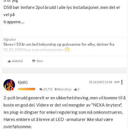
tror jeg
DSB bør innføre 2pol brudd i alle lys installasjoner, men det er
vel på
trappene....
Signatur
Skrev i 10 år om led belysning og gulvvarme for elby, skriver fra
01.01.2020 kun som privatperson
.
Anbefal
Siter
KjellG
01.02.2015 15.04
#49
25,772
Akershus
2
2-polt brudd generelt er en sikkerhetsheving, men vil komme til å
koste en god del. Videre er det vel mengder av "NEXA-brytere",
les plug-in dingser for enkel regulering som må omkonstrueres.
Høres enklere ut å kreve at LED -armaturer ikke skal være
overfølsomme.