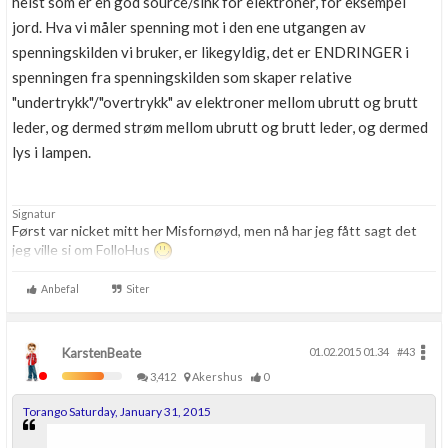
helst som er en god source/sink for elektroner, for eksempel
jord. Hva vi måler spenning mot i den ene utgangen av
spenningskilden vi bruker, er likegyldig, det er ENDRINGER i
spenningen fra spenningskilden som skaper relative
"undertrykk"/"overtrykk" av elektroner mellom ubrutt og brutt
leder, og dermed strøm mellom ubrutt og brutt leder, og dermed
lys i lampen.
Signatur
Først var nicket mitt her Misfornøyd, men nå har jeg fått sagt det
jeg ville si om FolloHus
Anbefal
Siter
KarstenBeate
01.02.2015 01.34
#43
3,412
Akershus
0
Torango Saturday, January 31, 2015