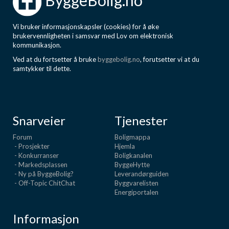
ByggeBolig.no
Vi bruker informasjonskapsler (cookies) for å øke
brukervennligheten i samsvar med Lov om elektronisk
kommunikasjon.
Ved at du fortsetter å bruke
byggebolig.no
, forutsetter vi at du
samtykker til dette.
Snarveier
Tjenester
Forum
Boligmappa
- Prosjekter
Hjemla
- Konkurranser
Boligkanalen
- Markedsplassen
ByggeHytte
- Ny på ByggeBolig?
Leverandørguiden
- Off-Topic ChitChat
Byggvarelisten
Energiportalen
Informasjon