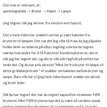
Det som er relevant,, er:
spenningskilde -> Bryter -> Kabel -> Lampe
(Jeg tegner slik jeg skriver, fra venstre mot høyre).
Det vi hele tiden har snakket om har jo vært kabelen fra
bryteren til lampen. Det var det jeg ville få fram da jeg påpekte
hvilke deler av lederne på elbys tegning som burde tegnes
nærme hverandre for å få fram hvor kondensatoren er, det er
slik jeg har tegnet det, og det er slik alle fagfolk på nettet har
tenkt det. Og du har selv skrevet "Med 5m fra bryter til lampe vil
dette gi lekkasjestrøm ". Vi snakker om kabelen mellom bryter og
lampe. Bare slik har vi (jeg) hele tiden kunnet snakke om ubrutt
og brutt leder.
Slik du har tegnet det, har du tegnet kapasitive strømmer FØR
bryteren. Men FØR bryteren kan det jo være all verdens snusk
mellom lederne (for eksempel alt av innkoblet utstyr i huset).