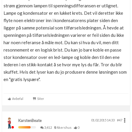
strøm gjennom lampen til spenningsdifferansen er utlignet.
Lampe og kondensator er en lukket krets. Det vil deretter ikke
flyte noen elektroner inn i kondensatorens plater siden den
ligger på samme potensial som tilførselsledningen. Å hevde at
spenningen på tilførselsledningen varierer er feil siden du ikke
har noen referanse å måle mot. Du kan si hva du vil, men ditt
resonnement er en logisk brist. Du kan jo bare koble en passe
stor kondensator over en led-lampe og koble den til den ene
lederen i en stikk-kontakt å se hvor mye lys du får. Tror du blir
skuffet. Hvis det lyser kan du jo produsere denne løsningen som
en "gratis lyspære".
Anbefal
Siter
KarstenBeate
01.02.2015 14.33
#47
3,412
Akershus
0