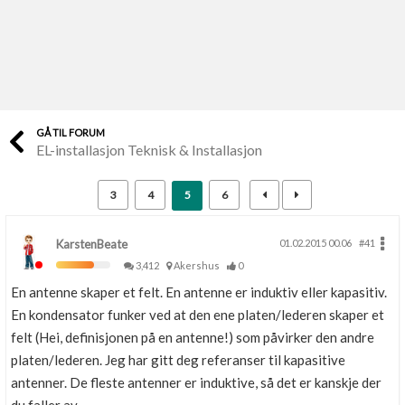
Last opp selv
Ta vare på fargekoder og kvitteringer
Verdi & økonomi
Din største investering
GÅ TIL FORUM
EL-installasjon Teknisk & Installasjon
Finn håndverkere
Søk blant 9000 bedrifter
3
4
5
6
Papirer som mangler
Skaff dokumentasjon som mangler
KarstenBeate
01.02.2015 00.06
#41
3,412
Akershus
0
Kundeservice
En antenne skaper et felt. En antenne er induktiv eller kapasitiv.
Få svar på det du lurer på
En kondensator funker ved at den ene platen/lederen skaper et
felt (Hei, definisjonen på en antenne!) som påvirker den andre
Kom i gang med Boligmappa
platen/lederen. Jeg har gitt deg referanser til kapasitive
Se din bolig? Klikk her
antenner. De fleste antenner er induktive, så det er kanskje der