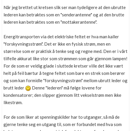
Når jeg brettet ut kretsen slik ser man tydeligere at den ubrutte
lederen kan betraktes som en "senderantenne" og at den brutte
lederen kan betraktes som en "mottakerantenne".
Energitransporten via det elektriske feltet er hva man kaller
"forskyvningsstrøm". Det er ikke en fysisk strøm, men en
størrelse som er praktisk å tenke seg og regne med. Den er i vårt
tilfelle akkurat like stor som strømmen som går gjennom lampen!
For de som er veldig glade i sluttede kretser ville det ikke vært
helt på feil bærtur å tegne feltet som bare en strek som berører
og som kan formidle "forskyvningsstrøm" mellom ubrutt leder og
brutt leder
Denne "lederen" må følge lovene for
kondensatorer; den slipper gjennom litt vekselstrøm men ikke
likestrøm.
For de som liker at spenningskilder har to utganger, så må de
gjerne tenke seg en utgang til, som er forbundet med hva som