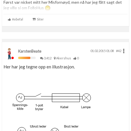
Først var nicket mitt her Misfornøyd, men nå har jeg fått sagt det
jeg ville si om FolloHus
Anbefal
Siter
KarstenBeate
01.02.2015 01.08
#42
3,412
Akershus
0
Her har jeg tegne opp en illustrasjon.