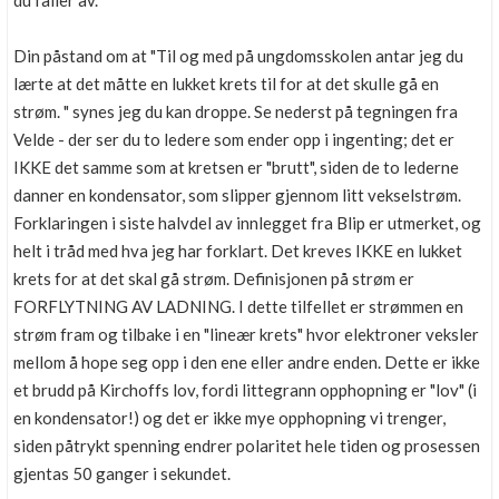
du faller av.
Boligmappa+
Nytt
Få mer ut av Boligmappa
Din påstand om at "Til og med på ungdomsskolen antar jeg du
lærte at det måtte en lukket krets til for at det skulle gå en
strøm. " synes jeg du kan droppe. Se nederst på tegningen fra
Velde - der ser du to ledere som ender opp i ingenting; det er
IKKE det samme som at kretsen er "brutt", siden de to lederne
danner en kondensator, som slipper gjennom litt vekselstrøm.
Forklaringen i siste halvdel av innlegget fra Blip er utmerket, og
helt i tråd med hva jeg har forklart. Det kreves IKKE en lukket
krets for at det skal gå strøm. Definisjonen på strøm er
FORFLYTNING AV LADNING. I dette tilfellet er strømmen en
strøm fram og tilbake i en "lineær krets" hvor elektroner veksler
mellom å hope seg opp i den ene eller andre enden. Dette er ikke
et brudd på Kirchoffs lov, fordi littegrann opphopning er "lov" (i
en kondensator!) og det er ikke mye opphopning vi trenger,
siden påtrykt spenning endrer polaritet hele tiden og prosessen
gjentas 50 ganger i sekundet.