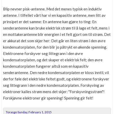
Blip nevner pisk-antenne. Med det menes typisk en induktiv
antenne. I tilfellet vårt har vi en kapasitiv antenne, men litt av
prinsipet er det samme: En antenne kan gjøre to ting: En
senderantenne kan bruke elektrisk strøm til å lage et felt, mens i
en mottakerantenne blir energien i et felt gjort om til strøm. Det
er akkurat det som skjer her: Det går en liten strøm i den øvre
kondensatorplaten, for den blir jo påtrykt en økende spenning.
Elektronene forskyver seg littegrann i den øvre
kondensatorplaten, og det skaper et elektrisk felt; den øvre
kondensatorplaten fungerer altså som en kapasitiv
senderantenne. Den nedre kondensatorplaten er kloss inntil, vil
derfor føle det elektriske feltet godt, og elektronene forskyver
seg littegrann i den nedre kondensatorplaten. Forskyving av
elektroner kalles strøm mens det skjer: "Forskyvningsstrøm"!
Forskjøvne elektroner gir spenning! Spenning gir felt!
Torango Sunday, February 1, 2015