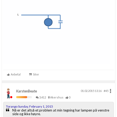
Anbefal
Siter
KarstenBeate
01.02.2015 13.16
#45
3,412
Akershus
0
Torango Sunday, February 1, 2015
Nå er det altså et problem at min tegning har lampen på venstre
side og ikke høyre.