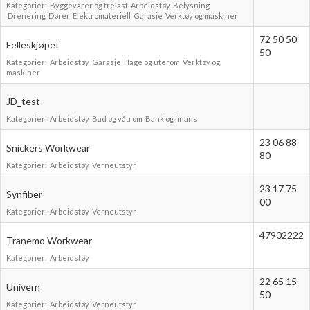
Kategorier:
Byggevarer og trelast
Arbeidstøy
Belysning
Boligmappa+
Drenering
Dører
Elektromateriell
Garasje
Verktøy og maskiner
Nytt
Få mer ut av Boligmappa
72 50 50
Felleskjøpet
50
Kategorier:
Arbeidstøy
Garasje
Hage og uterom
Verktøy og
maskiner
JD_test
Kategorier:
Arbeidstøy
Bad og våtrom
Bank og finans
23 06 88
Snickers Workwear
80
Kategorier:
Arbeidstøy
Verneutstyr
23 17 75
Synfiber
00
Kategorier:
Arbeidstøy
Verneutstyr
47902222
Tranemo Workwear
Kategorier:
Arbeidstøy
22 65 15
Univern
50
Kategorier:
Arbeidstøy
Verneutstyr