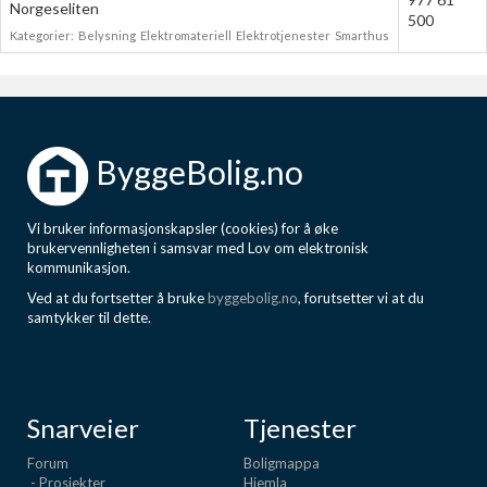
Norgeseliten
500
Kategorier:
Belysning
Elektromateriell
Elektrotjenester
Smarthus
ByggeBolig.no
Vi bruker informasjonskapsler (cookies) for å øke
brukervennligheten i samsvar med Lov om elektronisk
kommunikasjon.
Ved at du fortsetter å bruke
byggebolig.no
, forutsetter vi at du
samtykker til dette.
Snarveier
Tjenester
Forum
Boligmappa
- Prosjekter
Hjemla