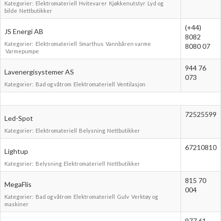
Kategorier:
Elektromateriell
Hvitevarer
Kjøkkenutstyr
Lyd og
bilde
Nettbutikker
(+44)
JS Energi AB
8082
Kategorier:
Elektromateriell
Smarthus
Vannbåren varme
8080 07
Varmepumpe
944 76
Lavenergisystemer AS
073
Kategorier:
Bad og våtrom
Elektromateriell
Ventilasjon
72525599
Led-Spot
Kategorier:
Elektromateriell
Belysning
Nettbutikker
67210810
Lightup
Kategorier:
Belysning
Elektromateriell
Nettbutikker
815 70
MegaFlis
004
Kategorier:
Bad og våtrom
Elektromateriell
Gulv
Verktøy og
maskiner
977 61