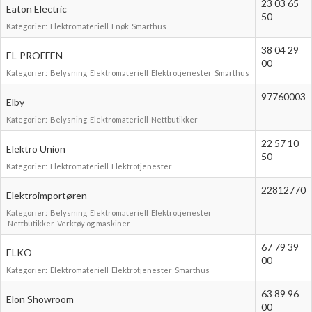
23 03 65
Eaton Electric
Boligmappa+
50
Nytt
Kategorier:
Elektromateriell
Enøk
Smarthus
Få mer ut av Boligmappa
38 04 29
EL-PROFFEN
00
Kategorier:
Belysning
Elektromateriell
Elektrotjenester
Smarthus
97760003
Elby
Kategorier:
Belysning
Elektromateriell
Nettbutikker
22 57 10
Elektro Union
50
Kategorier:
Elektromateriell
Elektrotjenester
22812770
Elektroimportøren
Kategorier:
Belysning
Elektromateriell
Elektrotjenester
Nettbutikker
Verktøy og maskiner
67 79 39
ELKO
00
Kategorier:
Elektromateriell
Elektrotjenester
Smarthus
63 89 96
Elon Showroom
00