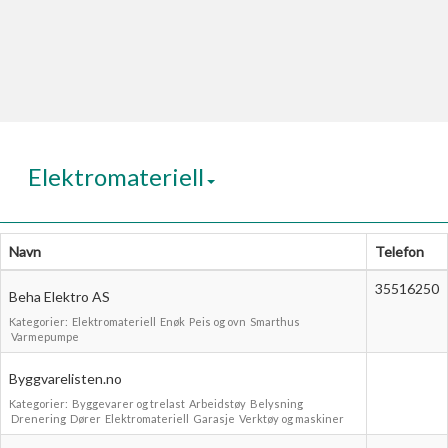
Last opp selv
Ta vare på fargekoder og kvitteringer
Verdi & økonomi
Din største investering
Finn håndverkere
Elektromateriell
Søk blant 9000 bedrifter
Papirer som mangler
Navn
Telefon
Skaff dokumentasjon som mangler
35516250
Beha Elektro AS
Kundeservice
Kategorier:
Elektromateriell
Enøk
Peis og ovn
Smarthus
Varmepumpe
Få svar på det du lurer på
Byggvarelisten.no
Kom i gang med Boligmappa
Kategorier:
Byggevarer og trelast
Arbeidstøy
Belysning
Se din bolig? Klikk her
Drenering
Dører
Elektromateriell
Garasje
Verktøy og maskiner