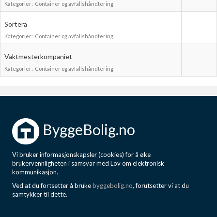
Kategorier:
Container og avfallshåndtering
Boligmappa+
Nytt
Få mer ut av Boligmappa
Sortera
Kategorier:
Container og avfallshåndtering
Vaktmesterkompaniet
Kategorier:
Container og avfallshåndtering
ByggeBolig.no
Vi bruker informasjonskapsler (cookies) for å øke
brukervennligheten i samsvar med Lov om elektronisk
kommunikasjon.
Ved at du fortsetter å bruke
byggebolig.no
, forutsetter vi at du
samtykker til dette.