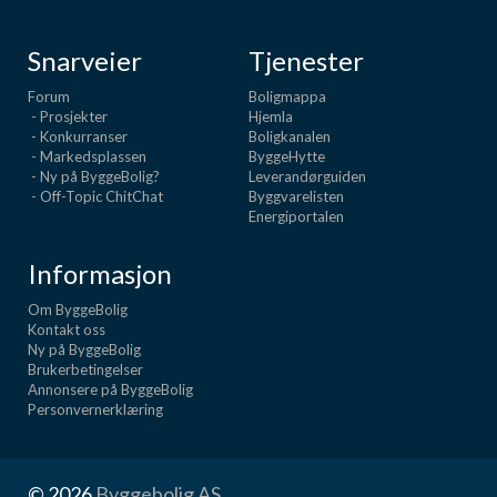
Snarveier
Tjenester
Forum
Boligmappa
- Prosjekter
Hjemla
- Konkurranser
Boligkanalen
- Markedsplassen
ByggeHytte
- Ny på ByggeBolig?
Leverandørguiden
- Off-Topic ChitChat
Byggvarelisten
Energiportalen
Informasjon
Om ByggeBolig
Kontakt oss
Ny på ByggeBolig
Brukerbetingelser
Annonsere på ByggeBolig
Personvernerklæring
© 2026
Byggebolig AS