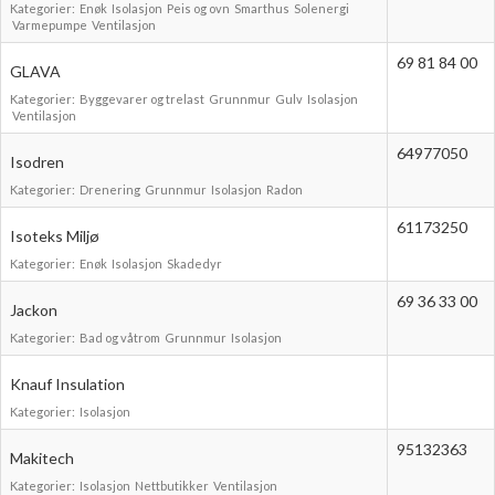
Kategorier:
Enøk
Isolasjon
Peis og ovn
Smarthus
Solenergi
Boligmappa+
Varmepumpe
Ventilasjon
Nytt
Få mer ut av Boligmappa
69 81 84 00
GLAVA
Kategorier:
Byggevarer og trelast
Grunnmur
Gulv
Isolasjon
Ventilasjon
64977050
Isodren
Kategorier:
Drenering
Grunnmur
Isolasjon
Radon
61173250
Isoteks Miljø
Kategorier:
Enøk
Isolasjon
Skadedyr
69 36 33 00
Jackon
Kategorier:
Bad og våtrom
Grunnmur
Isolasjon
Knauf Insulation
Kategorier:
Isolasjon
95132363
Makitech
Kategorier:
Isolasjon
Nettbutikker
Ventilasjon