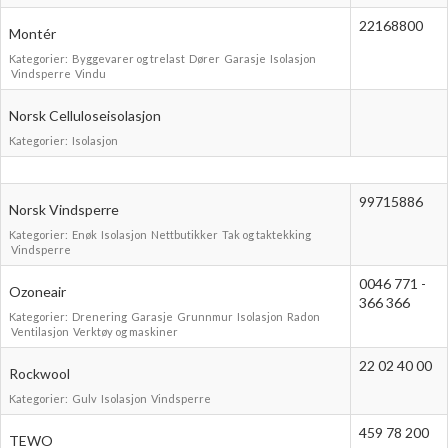
22168800
Montér
Kategorier:
Byggevarer og trelast
Dører
Garasje
Isolasjon
Vindsperre
Vindu
Norsk Celluloseisolasjon
Kategorier:
Isolasjon
99715886
Norsk Vindsperre
Kategorier:
Enøk
Isolasjon
Nettbutikker
Tak og taktekking
Vindsperre
0046 771 -
Ozoneair
366 366
Kategorier:
Drenering
Garasje
Grunnmur
Isolasjon
Radon
Ventilasjon
Verktøy og maskiner
22 02 40 00
Rockwool
Kategorier:
Gulv
Isolasjon
Vindsperre
459 78 200
TEWO