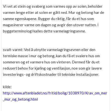
Boligmappa+
Vi vet at stein og svaberg som varmes opp av solen, beholder
Nytt
Få mer ut av Boligmappa
varmen lenge etter at solen er gått ned. Mur og betong har de
samme egenskapene. Bygger du riktig, får du et hus som
magasinerer varme om dagen og avgir den utover natten. I
byggeterminologi kalles dette varmelagringsevne.
svalt-varmt: Ved å utnytte varmelagringsevnen eller den
termiske masse i mur og betong, kan du få et svalere hus om
sommeren og et varmere hus om vinteren. Dermed får du et
redusert behov for kjøling og ventilasjon, noe som gir lavere
investerings- og driftskostnader til tekniske installasjoner.
kilde:
http://www.aftenbladet.no/fritid/bolig/1038970/Krav_om_mer
_mur_og_betong.html