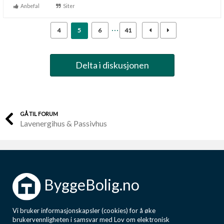
Anbefal
Siter
4
5
6
41
Delta i diskusjonen
GÅ TIL FORUM
Lavenergihus & Passivhus
ByggeBolig.no
Vi bruker informasjonskapsler (cookies) for å øke
brukervennligheten i samsvar med Lov om elektronisk