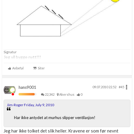
Signatur
Jeg vil bygge nytt!!!
Anbefal
Siter
hans9001
09.07.2010 22.52
#45
22,342
Akershus
0
Jim-Roger Friday, July 9, 2010
Har ikke antydet at murhus slipper ventilasjon!
Jeg har ikke tolket det slik heller. Kravene er som før nevnt