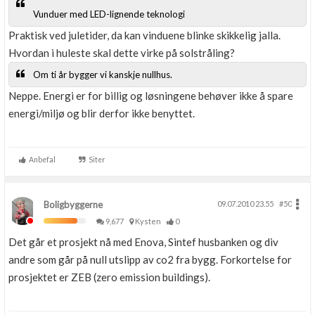
Vunduer med LED-lignende teknologi
Praktisk ved juletider, da kan vinduene blinke skikkelig jalla.
Hvordan i huleste skal dette virke på solstråling?
Om ti år bygger vi kanskje nullhus.
Neppe. Energi er for billig og løsningene behøver ikke å spare
energi/miljø og blir derfor ikke benyttet.
Anbefal
Siter
Boligbyggerne
09.07.2010 23.55
#50
9,677
Kysten
0
Det går et prosjekt nå med Enova, Sintef husbanken og div
andre som går på null utslipp av co2 fra bygg. Forkortelse for
prosjektet er ZEB (zero emission buildings).