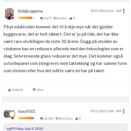
Boligbyggerne
09.07.2010 23.46
#48
9,677
Kysten
0
På produktsiden kommer det til å skje mye når det gjelder
byggevarer, det er helt sikkert. Det er jo på tide, det har ikke
vært rare utviklingen de siste 30 årene. Dugg på utsiden av
vinduene kan en redusere allerede med den teknologien som er
idag. Selvrensende glass reduserer det mye. Det kommer også
solcellepanel som integreres med taktekking og har samme form
som steinen eller hva det måtte være en har på taket.
Anbefal
Siter
hans9001
09.07.2010 23.48
#49
22,342
Akershus
0
naff Friday, July 9, 2010