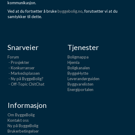
kommunikasjon.
Ved at du fortsetter å bruke
byggebolig.no
, forutsetter vi at du
samtykker til dette.
Snarveier
Tjenester
Forum
Boligmappa
- Prosjekter
Hjemla
- Konkurranser
Boligkanalen
- Markedsplassen
ByggeHytte
- Ny på ByggeBolig?
Leverandørguiden
- Off-Topic ChitChat
Byggvarelisten
Energiportalen
Informasjon
Om ByggeBolig
Kontakt oss
Ny på ByggeBolig
Brukerbetingelser