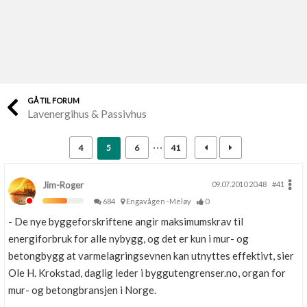
Last opp selv
Ta vare på fargekoder og kvitteringer
Verdi & økonomi
Din største investering
GÅ TIL FORUM
Lavenergihus & Passivhus
Finn håndverkere
Søk blant 9000 bedrifter
4
5
6
41
Papirer som mangler
Skaff dokumentasjon som mangler
Jim-Roger
09.07.2010 20.48
#41
684
Engavågen -Meløy
0
Kundeservice
- De nye byggeforskriftene angir maksimumskrav til
Få svar på det du lurer på
energiforbruk for alle nybygg, og det er kun i mur- og
betongbygg at varmelagringsevnen kan utnyttes effektivt, sier
Kom i gang med Boligmappa
Ole H. Krokstad, daglig leder i byggutengrenser.no, organ for
Se din bolig? Klikk her
mur- og betongbransjen i Norge.