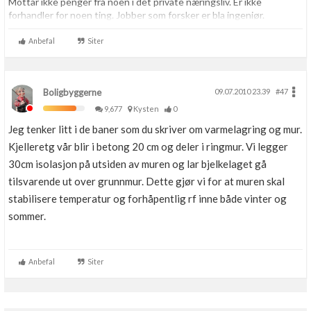
Mottar ikke penger fra noen i det private næringsliv. Er ikke
forhandler for noen ting. Jobber som forsker er bla ingeniør.
Anbefal
Siter
Boligbyggerne
09.07.2010 23.39
#47
9,677
Kysten
0
Jeg tenker litt i de baner som du skriver om varmelagring og mur.
Kjelleretg vår blir i betong 20 cm og deler i ringmur. Vi legger
30cm isolasjon på utsiden av muren og lar bjelkelaget gå
tilsvarende ut over grunnmur. Dette gjør vi for at muren skal
stabilisere temperatur og forhåpentlig rf inne både vinter og
sommer.
Anbefal
Siter