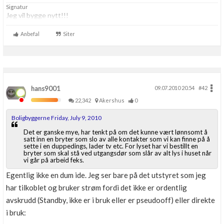
Signatur
Jeg vil bygge nytt!!!
Anbefal
Siter
hans9001
09.07.2010 20.54
#42
22,342
Akershus
0
Boligbyggerne Friday, July 9, 2010
Det er ganske mye, har tenkt på om det kunne vært lønnsomt å
satt inn en bryter som slo av alle kontakter som vi kan finne på å
sette i en duppedings, lader tv etc. For lyset har vi bestillt en
bryter som skal stå ved utgangsdør som slår av alt lys i huset når
vi går på arbeid feks.
Egentlig ikke en dum ide. Jeg ser bare på det utstyret som jeg
har tilkoblet og bruker strøm fordi det ikke er ordentlig
avskrudd (Standby, ikke er i bruk eller er pseudooff) eller direkte
i bruk: