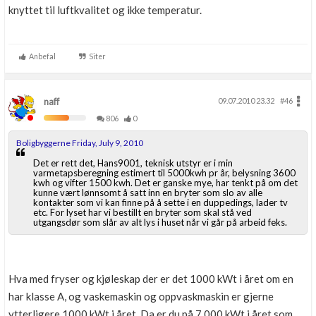
knyttet til luftkvalitet og ikke temperatur.
Anbefal
Siter
naff
09.07.2010 23.32
#46
806
0
Boligbyggerne Friday, July 9, 2010
Det er rett det, Hans9001, teknisk utstyr er i min
varmetapsberegning estimert til 5000kwh pr år, belysning 3600
kwh og vifter 1500 kwh. Det er ganske mye, har tenkt på om det
kunne vært lønnsomt å satt inn en bryter som slo av alle
kontakter som vi kan finne på å sette i en duppedings, lader tv
etc. For lyset har vi bestillt en bryter som skal stå ved
utgangsdør som slår av alt lys i huset når vi går på arbeid feks.
Hva med fryser og kjøleskap der er det 1000 kWt i året om en
har klasse A, og vaskemaskin og oppvaskmaskin er gjerne
ytterligere 1000 kWt i året. Da er du på 7 000 kWt i året som