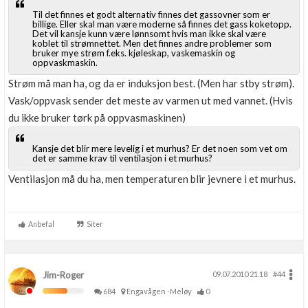
Til det finnes et godt alternativ finnes det gassovner som er
billige. Eller skal man være moderne så finnes det gass koketopp.
Det vil kansje kunn være lønnsomt hvis man ikke skal være
koblet til strømnettet. Men det finnes andre problemer som
bruker mye strøm f.eks. kjøleskap, vaskemaskin og
oppvaskmaskin.
Strøm må man ha, og da er induksjon best. (Men har stby strøm).
Vask/oppvask sender det meste av varmen ut med vannet. (Hvis
du ikke bruker tørk på oppvasmaskinen)
Kansje det blir mere levelig i et murhus? Er det noen som vet om
det er samme krav til ventilasjon i et murhus?
Ventilasjon må du ha, men temperaturen blir jevnere i et murhus.
Anbefal
Siter
Jim-Roger
09.07.2010 21.18
#44
684
Engavågen -Meløy
0