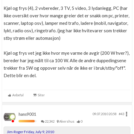
Kjøl og frys (4), 2 vvbereder, 3 TV, 5 video, 3 lydanlegg, PC (har
ikke oversikt over hvor mange greier det er snakk om pc, printer,
scanner, laptop osv), lamper med trafo, ladere (mobil, navigator,
lykt, radio osv), ringetrafo. (jeg har ikke hvitevarer som trekker
stby strøm eller automasjon)
Kjøl og frys vet jeg ikke hvor mye varme de avgir (200 W hver?),
bereder har jeg målt til ca 100 W. Alle de andre duppedingsene
trekker fra 5W og oppover selv når de ikke er i bruk/stby/"off".
Dette blir en del.
Anbefal
Siter
hans9001
09.07.2010 20.58
#43
22,342
Akershus
0
Jim-Roger Friday, July 9, 2010