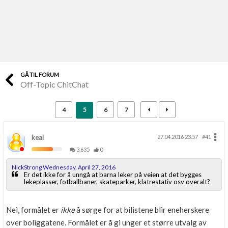
Last opp selv
Ta vare på fargekoder og kvitteringer
Verdi & økonomi
Din største investering
GÅ TIL FORUM
Off-Topic ChitChat
Finn håndverkere
Søk blant 9000 bedrifter
4
5
6
7
Papirer som mangler
Skaff dokumentasjon som mangler
keal
27.04.2016 23.57
#41
3,635
0
Kundeservice
NickStrong Wednesday, April 27, 2016
Få svar på det du lurer på
Er det ikke for å unngå at barna leker på veien at det bygges
lekeplasser, fotballbaner, skateparker, klatrestativ osv overalt?
Kom i gang med Boligmappa
Nei, formålet er
ikke
å sørge for at bilistene blir eneherskere
Se din bolig? Klikk her
over boliggatene. Formålet er å gi unger et større utvalg av