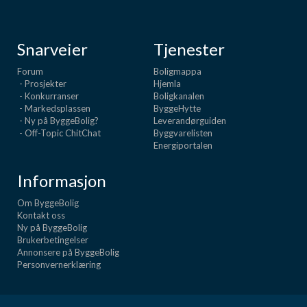
Snarveier
Tjenester
Forum
Boligmappa
- Prosjekter
Hjemla
- Konkurranser
Boligkanalen
- Markedsplassen
ByggeHytte
- Ny på ByggeBolig?
Leverandørguiden
- Off-Topic ChitChat
Byggvarelisten
Energiportalen
Informasjon
Om ByggeBolig
Kontakt oss
Ny på ByggeBolig
Brukerbetingelser
Annonsere på ByggeBolig
Personvernerklæring