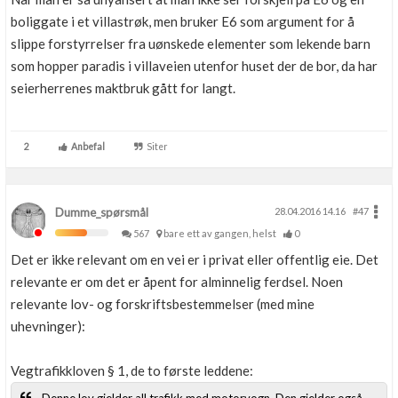
boliggate i et villastrøk, men bruker E6 som argument for å
slippe forstyrrelser fra uønskede elementer som lekende barn
som hopper paradis i villaveien utenfor huset der de bor, da har
seierherrenes maktbruk gått for langt.
2
Anbefal
Siter
Dumme_spørsmål
28.04.2016 14.16
#47
567
bare ett av gangen, helst
0
Det er ikke relevant om en vei er i privat eller offentlig eie. Det
relevante er om det er åpent for alminnelig ferdsel. Noen
relevante lov- og forskriftsbestemmelser (med mine
uhevninger):
Vegtrafikkloven § 1, de to første leddene: