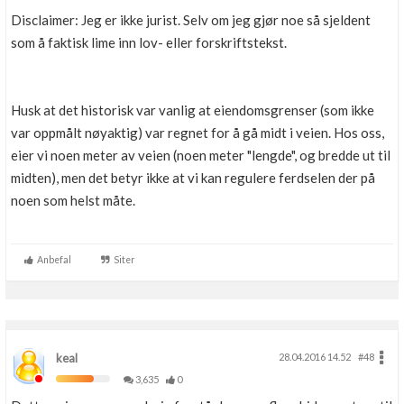
Disclaimer: Jeg er ikke jurist. Selv om jeg gjør noe så sjeldent
som å faktisk lime inn lov- eller forskriftstekst.
Husk at det historisk var vanlig at eiendomsgrenser (som ikke
var oppmålt nøyaktig) var regnet for å gå midt i veien. Hos oss,
eier vi noen meter av veien (noen meter "lengde", og bredde ut til
midten), men det betyr ikke at vi kan regulere ferdselen der på
noen som helst måte.
Anbefal
Siter
keal
28.04.2016 14.52
#48
3,635
0