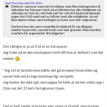
keal Thursday, April 28, 2016
Dette er i samsvar med min forståelse, men flere bidragsytere til
debatten har fokusert sterk på at bilistene har alle rettigheter på
offentlig
vei. Hvis du i det hele tatt har rett til å beskytte lekende
unger mot å bli meid ned av bilister med alle rettigheter, da må
ikke denne retten være betinget av hvem som eier veigrunnen.
Derimot kan det være vesentlig forskjell på E6 og villagata
utenfor huset mitt, uansett hvem som eier grunnen. Man kan ikke
overføre E6-argumenter til boliggater!
Det viktigte er jo at E16 er en Europavei.
Jeg tviler på at den veistumpen forbi ditt hus er definert som det
samme.
*Jeg vet at da bilen kom måtte det gå en mann foran bilen og
varsle folk ved å ringe kontinuerlig i en bjelle.
Jeg husker det ikke sjøl, men pappa fortalte at da han vokte opp i
Oslo var det 25 km's fartsgrense i byen.
Det er helt vanlig at huseier eier veien ut til midt, men huseier