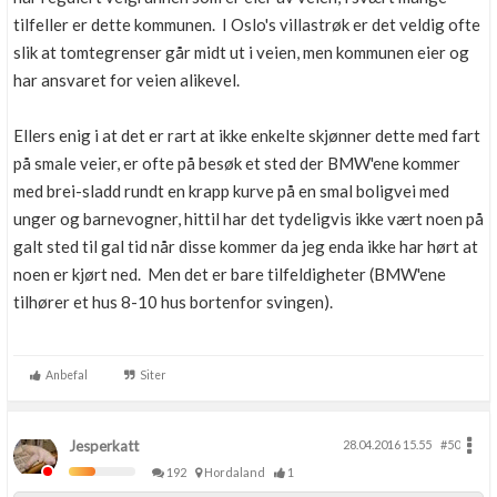
tilfeller er dette kommunen. I Oslo's villastrøk er det veldig ofte
slik at tomtegrenser går midt ut i veien, men kommunen eier og
har ansvaret for veien alikevel.
Ellers enig i at det er rart at ikke enkelte skjønner dette med fart
på smale veier, er ofte på besøk et sted der BMW'ene kommer
med brei-sladd rundt en krapp kurve på en smal boligvei med
unger og barnevogner, hittil har det tydeligvis ikke vært noen på
galt sted til gal tid når disse kommer da jeg enda ikke har hørt at
noen er kjørt ned. Men det er bare tilfeldigheter (BMW'ene
tilhører et hus 8-10 hus bortenfor svingen).
Anbefal
Siter
Jesperkatt
28.04.2016 15.55
#50
192
Hordaland
1