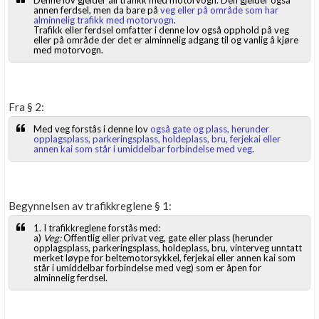
Denne lov gjelder all trafikk med motorvogn. Den gjelder også
annen ferdsel, men da bare på
veg eller på område som har
alminnelig trafikk med motorvogn
.
Trafikk eller ferdsel omfatter i denne lov også opphold på veg
eller på område der det er alminnelig adgang til og vanlig å kjøre
med motorvogn.
Fra § 2:
Med veg forstås i denne lov
også gate og plass, herunder
opplagsplass, parkeringsplass, holdeplass, bru, ferjekai eller
annen kai som står i umiddelbar forbindelse med veg
.
Begynnelsen av trafikkreglene § 1:
1. I trafikkreglene forstås med:
a)
Veg:
Offentlig eller privat veg, gate eller plass (herunder
opplagsplass, parkeringsplass, holdeplass, bru, vinterveg unntatt
merket løype for beltemotorsykkel, ferjekai eller annen kai som
står i umiddelbar forbindelse med veg) som er åpen for
alminnelig ferdsel.