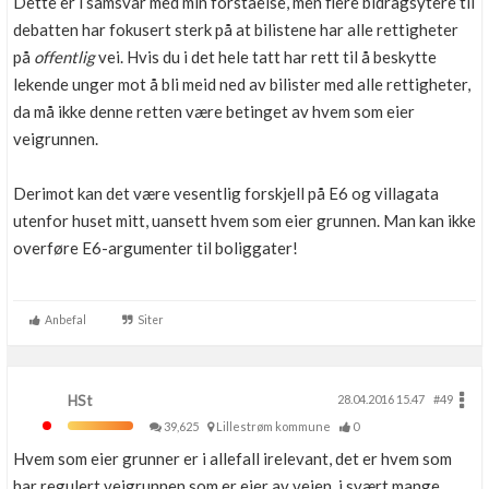
Dette er i samsvar med min forståelse, men flere bidragsytere til
debatten har fokusert sterk på at bilistene har alle rettigheter
på
offentlig
vei. Hvis du i det hele tatt har rett til å beskytte
lekende unger mot å bli meid ned av bilister med alle rettigheter,
da må ikke denne retten være betinget av hvem som eier
veigrunnen.
Derimot kan det være vesentlig forskjell på E6 og villagata
utenfor huset mitt, uansett hvem som eier grunnen. Man kan ikke
overføre E6-argumenter til boliggater!
Anbefal
Siter
HSt
28.04.2016 15.47
#49
39,625
Lillestrøm kommune
0
Hvem som eier grunner er i allefall irelevant, det er hvem som
har regulert veigrunnen som er eier av veien, i svært mange