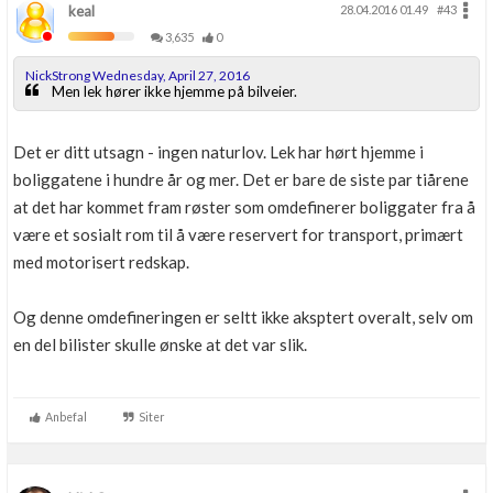
keal
28.04.2016 01.49
#43
3,635
0
NickStrong Wednesday, April 27, 2016
Men lek hører ikke hjemme på bilveier.
Det er ditt utsagn - ingen naturlov. Lek har hørt hjemme i
boliggatene i hundre år og mer. Det er bare de siste par tiårene
at det har kommet fram røster som omdefinerer boliggater fra å
være et sosialt rom til å være reservert for transport, primært
med motorisert redskap.
Og denne omdefineringen er seltt ikke aksptert overalt, selv om
en del bilister skulle ønske at det var slik.
Anbefal
Siter