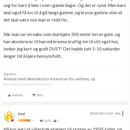
seg for barn å leke i som i gamle dager. Og det er synd. Men barn
skal også få lov til å gå langs gatene, og krysse gatene uten at
det skal være noe man er redd for.
Når man ser en nabo som skal kjøre 300 meter inn en gate, og
han akselererer til han må bremse kraftig inn til sitt eget hus,
tenker jeg kort og godt DUST! Det hadde tatt 5-10 sekunder
lenger tid å kjøre hensynsfullt.
Signatur
Amatør med økende/stor interesse for verktøy, og
finsnekring/møbelsnekring.
Anbefal
Siter
keal
28.04.2016 10.24
#46
3,635
2
Nå bor jeg i et villastrøk etablert på slutten av 1950-tallet, og