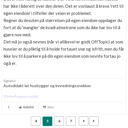
har ikke råderett over den delen. Det er vonlaust å kreve 'rett til
egen eiendom' i tilfeller der veien er problemet.
Regner du desuten på størrelsen på egen eiendom oppdager du
fort at du 'mangler' de kvadratmetrene som du ikke har lov til å
gjøre noe med.
Det må jo også nevnes (når vi allikevel er godt OffTopic) at som
huseier er du pliktig til å holde fortauet snø og isfritt, men du får
ikke lov til å parkere på din egen eiendom som nevnte fortau jo
ogå er.
Signatur
Autodidakt lat husbygger og innredningssnekker.
Vinterhageprosjekt
1
Anbefal
Siter
4
5
6
7