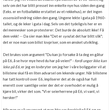
selv om det har blitt presset inn enkelte nye hus siden den gang
(f.eks. er en fotballøkke erstattet av et rekkehus), er det ingen
essensiell
endring siden den gang. Ungene lekte i gata på 1960-
tallet, og de leker i gata i dag. Selv om det tydeligvis her er en
del mennesker som protesterer: Det burde de absolutt ikke! Få
dem vekk! -- Da sier man ikke "Det er
synd
at det har blitt slik";
det er noe man som bilist lovpriser, som en ønsket utvikling.
Det brukes som argument "Du kan jo forsøke å ta deg en gåtur
på E6, å se hvor mye hevd du har på veien!" -
fordi unger ikke kan
leke på E6
, er jeg en lovbryter om jeg her i våre boliggater vil at
bilistene skal få en liten advarsel om lekende unger. Når bilistene
har tatt kontroll over E6, impliserer det at de også har full
enerett over samtlige veier der det er overhodet er mulig å
kjøre bil, virker det som. "Vi er seierherrene på E6, vi vant, vi
hersker!"
Når man er så unyansert at man ikke ser forskjell på E6 og en