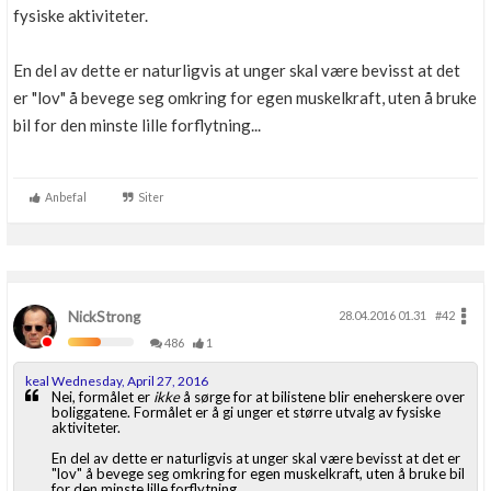
fysiske aktiviteter.
Boligmappa+
Nytt
Få mer ut av Boligmappa
En del av dette er naturligvis at unger skal være bevisst at det
er "lov" å bevege seg omkring for egen muskelkraft, uten å bruke
bil for den minste lille forflytning...
Anbefal
Siter
NickStrong
28.04.2016 01.31
#42
486
1
keal Wednesday, April 27, 2016
Nei, formålet er
ikke
å sørge for at bilistene blir eneherskere over
boliggatene. Formålet er å gi unger et større utvalg av fysiske
aktiviteter.
En del av dette er naturligvis at unger skal være bevisst at det er
"lov" å bevege seg omkring for egen muskelkraft, uten å bruke bil
for den minste lille forflytning...