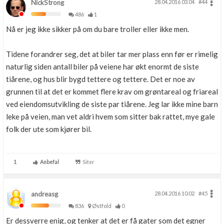
NickStrong
28.04.2016 03.04
#44
486
1
Nå er jeg ikke sikker på om du bare troller eller ikke men.
Tidene forandrer seg, det at biler tar mer plass enn før er rimelig
naturlig siden antall biler på veiene har økt enormt de siste
tiårene, og hus blir bygd tettere og tettere. Det er noe av
grunnen til at det er kommet flere krav om grøntareal og friareal
ved eiendomsutvikling de siste par tiårene. Jeg lar ikke mine barn
leke på veien, man vet aldri hvem som sitter bak rattet, mye gale
folk der ute som kjører bil.
1
Anbefal
Siter
andreasg
28.04.2016 10.02
#45
836
Østfold
0
Er dessverre enig, og tenker at det er få gater som det egner