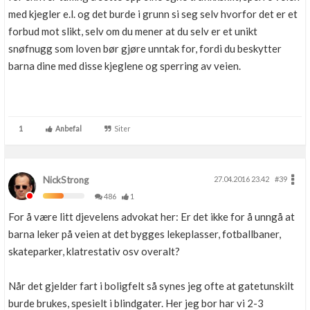
med kjegler e.l. og det burde i grunn si seg selv hvorfor det er et
forbud mot slikt, selv om du mener at du selv er et unikt
snøfnugg som loven bør gjøre unntak for, fordi du beskytter
barna dine med disse kjeglene og sperring av veien.
1
Anbefal
Siter
NickStrong
27.04.2016 23.42
#39
486
1
For å være litt djevelens advokat her: Er det ikke for å unngå at
barna leker på veien at det bygges lekeplasser, fotballbaner,
skateparker, klatrestativ osv overalt?
Når det gjelder fart i boligfelt så synes jeg ofte at gatetunskilt
burde brukes, spesielt i blindgater. Her jeg bor har vi 2-3