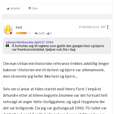
Tekniker med verktøy.......Festool, Makita, Paslode
(gassverktøy med lav vekt), Millvaukee ....og litt til
Anbefal
Siter
keal
27.04.2016 22.11
#37
3,635
0
adeneo Wednesday, April 27, 2016
Å forholde seg til reglene som gjaldt den gangen hest og kjerre
var fremkomstmiddel, hjelper nok lite i dag
Om man vil kan min historiske referanse trekkes adskillig lenger
bakover i historien enn til da hest og kjerre var allemannseie,
men så nevnte jeg heller ikke hest og kjerre....
Selv om vi antar at tiden startet med Henry Ford: I innpå et
århundre etter at bilene begynte å komme var det fortsatt helt
selvsagt at unger lekte i boliggatene, og også i bygatene der
det var boligstrøk. Da jeg var guttunge på 1960-70-tallet var