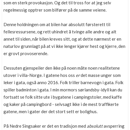
som en sterk provokasjon. Og det til tross for at jeg selv
regelmessig opptrer som bilfører på de samme veiene.
Denne holdningen om at bilen har absolutt førsterett til
fellesressursene, og rett uhindret å tvinge alle andre og alt
annet til siden, når bilen kreves sitt, og at dette nærmest er en
naturlov grunnlagt på at vi ikke lenger kjører hest og kjerre, den
er grovt provoserende.
Dessuten gjenspeiler den ikke på noen måte noen realitetene
utover i villa-Norge. I gatene hos oss
er
det masse unger som
leker i gata, også anno 2016. Folk triller barnevogn i gata. Folk
spiller badminton i gata. I min mormors sørlandsby-idyll kan du
fortsatt se folk sitte ute i bygatene i campingstoler, med kaffe
og kaker på campingbord - selvsagt ikke i de mest traffikerte
gatene, men i gater der det stort sett er bolighus.
På Nedre Singsaker er det en tradisjon med
absolutt
avsperring