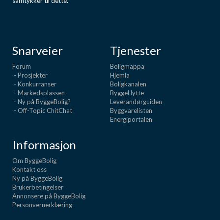
samtykker til dette.
Snarveier
Tjenester
Forum
Boligmappa
- Prosjekter
Hjemla
- Konkurranser
Boligkanalen
- Markedsplassen
ByggeHytte
- Ny på ByggeBolig?
Leverandørguiden
- Off-Topic ChitChat
Byggvarelisten
Energiportalen
Informasjon
Om ByggeBolig
Kontakt oss
Ny på ByggeBolig
Brukerbetingelser
Annonsere på ByggeBolig
Personvernerklæring