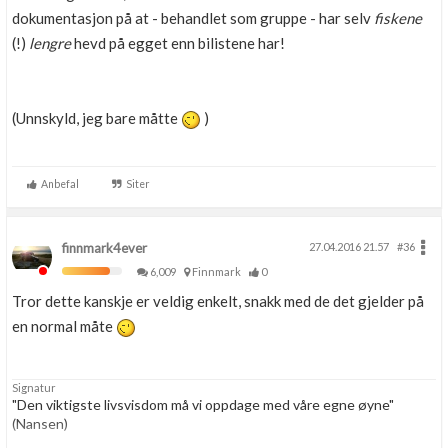
dokumentasjon på at - behandlet som gruppe - har selv
fiskene
(!)
lengre
hevd på egget enn bilistene har!
(Unnskyld, jeg bare måtte
)
Anbefal
Siter
finnmark4ever
27.04.2016 21.57
#36
6,009
Finnmark
0
Tror dette kanskje er veldig enkelt, snakk med de det gjelder på
en normal måte
Signatur
"Den viktigste livsvisdom må vi oppdage med våre egne øyne"
(Nansen)