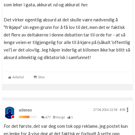
som leker i gata, akkurat
nå
og akkurat
her.
Det virker egentlig absurd at det skulle være nødvendig å
"frikjøpe" sin egen grunn for å få lov til det, men det er faktisk
det flere av deltakerne i denne debatten tar til orde for - at så
lenge veien er tilgjengelig for alle til å kjøre på (såkalt 'offentlig
vei') er det ulovlig. Jeg håper inderlig at bilismen ikke har blitt så
absurd allmektig og diktatorisk i samfunnet!
Anbefal
Siter
adeneo
27.04.2016 22.58
#38
677
Norge
1
For det første, det var deg som tok opp reklame, jeg postet kun
en lenke for å vise deg at det faktisk er forbudt å sette opp