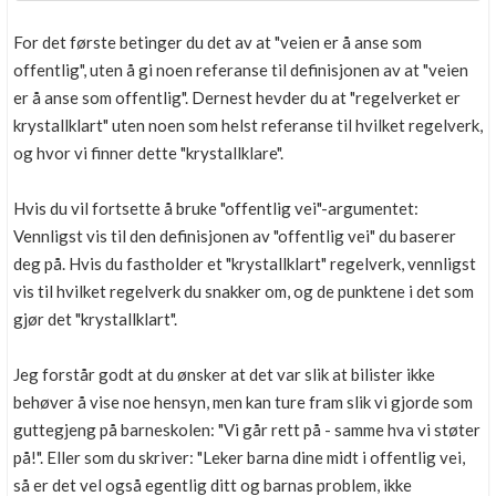
For det første betinger du det av at "veien er å anse som
offentlig", uten å gi noen referanse til definisjonen av at "veien
er å anse som offentlig". Dernest hevder du at "regelverket er
krystallklart" uten noen som helst referanse til hvilket regelverk,
og hvor vi finner dette "krystallklare".
Hvis du vil fortsette å bruke "offentlig vei"-argumentet:
Vennligst vis til den definisjonen av "offentlig vei" du baserer
deg på. Hvis du fastholder et "krystallklart" regelverk, vennligst
vis til hvilket regelverk du snakker om, og de punktene i det som
gjør det "krystallklart".
Jeg forstår godt at du ønsker at det var slik at bilister ikke
behøver å vise noe hensyn, men kan ture fram slik vi gjorde som
guttegjeng på barneskolen: "Vi går rett på - samme hva vi støter
på!". Eller som du skriver: "Leker barna dine midt i offentlig vei,
så er det vel også egentlig ditt og barnas problem, ikke