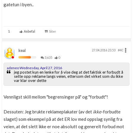
gatetun i byen..
1
Anbefal
Siter
keal
27.04.2016 23.53
#40
3,635
0
adeneo Wednesday, April 27, 2016
jeg postet kun en lenke for å vise deg at det faktisk er forbudt å
sette opp reklame langs veien, ettersom det virket som du ikke
var klar over dette
Vennligst skill mellom "begrensinger på" og "forbudt"!
Dessuten: Jeg brukte reklameplakater (av det
ikke
-forbudte
slaget) som eksempel på at det ER lov med oppslag synlig fra
veien, at det slett ikke er noe absolutt og generelt forbud mot