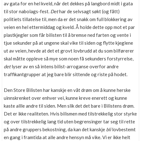
av gata for en hel kveld, når det dekkes på langbord midt i gata
til stor nabolags-fest.
Det
har de selvsagt søkt (og fått)
politiets tillatelse til, men da er det snakk om full blokkering av
veien en hel ettermiddag og kveld. Å holde dette opp mot et par
plastkjegler som får bilisten til å bremse ned farten og vente i
tjue sekunder på at ungene skal vike til siden og flytte kjeglene
ut av veien, hevde at det et grovt lovbrudd at du som bilførerer
skal måtte oppleve så mye som noen få sekunders forstyrrelse,
det
lyser av en så intens bilist-arroganse overfor andre
traffikantgrupper at jeg bare blir sittende og riste på hodet.
Den Store Bilisten har kanskje en våt drøm om å kunne herske
uinnskrenket over enhver vei, kunne kreve enerett og kunne
kaste allle andre til siden. Men slik det det bare i Bilistens drøm.
Det er ikke realiteten. Hvis bilismen med tilstrekkelig stor styrke
og over tilstrekkelig lang tid uten begrensinger tar seg til rette
på andre gruppers bekostning, da kan det kanskje
bli
lovbestemt
en gang i framtida at alle andre hensyn må vike. Vi er ikke helt