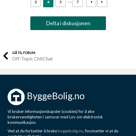
3
4
5
7
Delta i diskusjonen
GÅ TIL FORUM
Off-Topic ChitChat
ByggeBolig.no
Vi bruker informasjonskapsler (cookies) for å øke
brukervennligheten i samsvar med Lov om elektronisk
kommunikasjon.
Ved at du fortsetter å bruke
byggebolig.no
, forutsetter vi at du