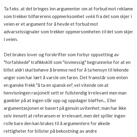
Ta f.eks. at det bringes inn argumenter om at forbud mot reklame
som trekker bilførerens oppmerksomhet
vekk
fra det som skjer i
veien er et argument for å hevde et forbud mot
advarselssignaler som trekker oppmersomheten
til
det som skjer
i veien.
Det brukes lover og forskrifter som forbyr oppsetting av
"forfalskede" trafikkskilt som "lovmessig" begrunnelse for at en
bilist aldri skal behøve å bremse ned for å ta hensyn til lekende
unger som har lært å varsle om faren. Det framstår som enten
en ganske frekk "å ta en spansk en", vel vitende om at
henvisningen rasjonelt sett er fullstendig irrelevant men man
gambler på at ingen slår opp og oppdager bløffen... Eller
argumentasjonen er basert på genuin uvitenhet; man har ikke
selv innsett at referansen er irrelevant, men det spiller ingen
rolle bare den kan brukes til å argumentere for økede
rettigheter for bilister på bekostning av andre