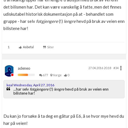
det bilismen har. Det kan være vanskelig å fatte, men det finnes
udiskutabel historisk dokumentasjon på at - behandlet som
gruppe - har selv
fotgjengere
(!)
lengre
hevd på bruk av veien enn
bilistene har!
1
Anbefal
Siter
adeneo
27.04.2016 20.18
#34
677
Norge
0
keal Wednesday, April 27, 2016
...har selv
fotgjengere
(!)
lengre
hevd på bruk av veien enn
bilistene har!
Du kan jo forsøke å ta deg en gåtur på E6, å se hvor mye hevd du
har på veien!