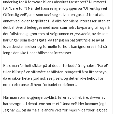
underlag for å forsvare bilens absolutt førsterett? Nummeret
før "bare tull"! Når det hamres igjen og igjen på "Offentlig vei!
Offentlig vei!", som som
det
i seg selv er en garanti for at alt
annet ved lov er forpliktet til å vike for bilens interesser, uten at
det behøver å belegges med noen som helst lovparargraf, og når
det fullstendig ignoreres at veigrunnen er
privat
eid, av de som
har unger som leker i gata, da får jeg en bastant følelse av at
lover, bestemmelser og formelle forhold kan ignoreres fritt så
lenge det ikke tjener bilismens interesser.
Bare man "er helt sikker på at det er forbudt" å signalere 'Fare!'
til en bilist på en slik måte at bilisten
tvinges
til å ta litt hensyn,
da er sikkerheten god nok i seg selv, og det er ikke behov for
noen referanse til hvor forbudet er definert.
Når man som fotgjenger, syklist, fører av trillebåre, skyver av
barnevogn, ... i debattene hører et "Unna vei! Her kommer jeg!
Jeg har
bil
, og da må alle andre vike for
meg!"
- da føler jeg det