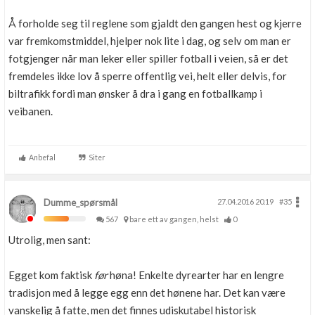
Å forholde seg til reglene som gjaldt den gangen hest og kjerre
var fremkomstmiddel, hjelper nok lite i dag, og selv om man er
fotgjenger når man leker eller spiller fotball i veien, så er det
fremdeles ikke lov å sperre offentlig vei, helt eller delvis, for
biltrafikk fordi man ønsker å dra i gang en fotballkamp i
veibanen.
Anbefal
Siter
Dumme_spørsmål
27.04.2016 20.19
#35
567
bare ett av gangen, helst
0
Utrolig, men sant:
Egget kom faktisk
før
høna! Enkelte dyrearter har en lengre
tradisjon med å legge egg enn det hønene har. Det kan være
vanskelig å fatte, men det finnes udiskutabel historisk