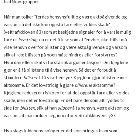
traffikantgrupper.
Når man tolker "ferdes hensynsfullt og være aktpågivende og
varsom så det ikke kan oppstå fare eller voldes skade"
(veitrafikkloven §3) som at beskjedne signaler for å varsle mulig
fare er
lovstridig
, da er det å lese som at "envher ikke-bilist må
vise hensyn overfor bilister og være aktpågivende og varsom
slik at ikke bilisten på noen måte hindres eller forstyrres".
Hvordan ellers skal vi forstå slik argumentasjon? Det kjeglene
gjør er å få bilistene til å vise hensyn. Så det er forbudt å
stimulere
bilister
til å vise hensyn? Kjeglene gjør bilistene mer
aktsomme. Er det lovstridig å gjøre
bilistene
aktsomme?
Kjeglene reduserer risikoen for at det oppstår fare eller voldes
skade, men det er lovstridig. Er det bare dersom alt ryddes til
side for
bilisten
, slik at han
slipper
å ta hensyn, være aktsom og
varsom, at man holder seg innenfor veitrafikklovens §3?
Hva slags kildehenvisninger er det som bringes fram som