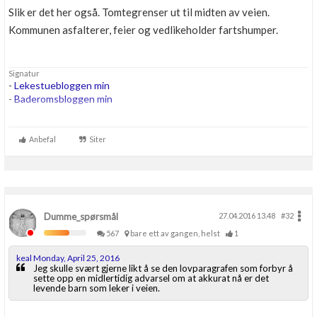
Slik er det her også. Tomtegrenser ut til midten av veien.
Boligmappa+
Nytt
Kommunen asfalterer, feier og vedlikeholder fartshumper.
Få mer ut av Boligmappa
Signatur
-
Lekestuebloggen min
-
Baderomsbloggen min
....
...
Anbefal
Siter
...
Dumme_spørsmål
27.04.2016 13.48
#32
567
bare ett av gangen, helst
1
keal Monday, April 25, 2016
Jeg skulle svært gjerne likt å se den lovparagrafen som forbyr å
sette opp en midlertidig advarsel om at akkurat nå er det
levende barn som leker i veien.