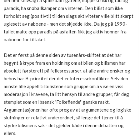
det helt selvsagt å spille ball i gatene, hoppe strikk og tau og
paradis, ha snøballkamper om vinteren. Den bilist som ikke
forholdt seg (positivt!) til den slags aktiviteter ville blitt skarpt
uglesett av naboene - men det skjedde ikke. Da jeg på 1990-
tallet malte opp paradis på asfalten fikk jeg aktiv honnør fra
naboene for tiltaket.
Det er først på denne siden av tusenårs-skiftet at det har
begynt å krype fram en holdning om at bilen og bilismen har
absolutt førsterett på fellesressurser, at alle andre ønsker og
behov har B-prioritet der det er interessekonflikter. Selv den
minste lille appell til bilistene som gruppe om å vise en viss
moderasjon i kravene, ta litt hensyn til andre grupper, får deg
stemplet som en Ibsensk "Folkefiende" ganske raskt.
Argumentasjonen har ofte preg av at argumentene og logiske
slutninger er relativt underordnet, så lenge det tjener til å
styrke bilismens sak - det gjelder både i denne debatten og
ellers.