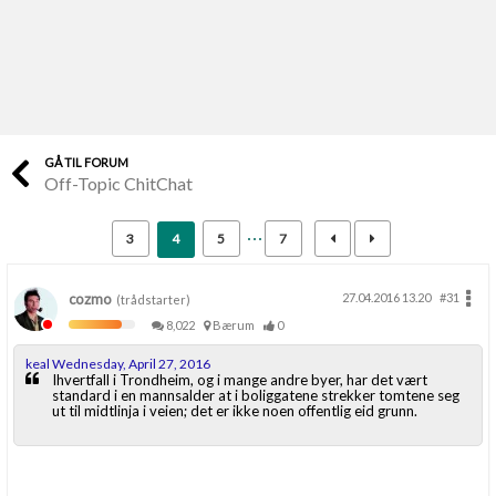
Last opp selv
Ta vare på fargekoder og kvitteringer
Verdi & økonomi
Din største investering
GÅ TIL FORUM
Off-Topic ChitChat
Finn håndverkere
Søk blant 9000 bedrifter
3
4
5
7
Papirer som mangler
Skaff dokumentasjon som mangler
cozmo
27.04.2016 13.20
#31
(trådstarter)
8,022
Bærum
0
Kundeservice
keal Wednesday, April 27, 2016
Få svar på det du lurer på
Ihvertfall i Trondheim, og i mange andre byer, har det vært
standard i en mannsalder at i boliggatene strekker tomtene seg
ut til midtlinja i veien; det er ikke noen offentlig eid grunn.
Kom i gang med Boligmappa
Se din bolig? Klikk her