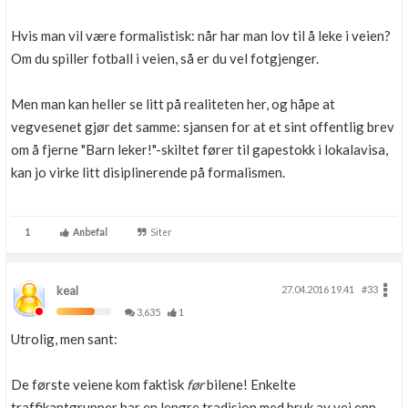
Hvis man vil være formalistisk: når har man lov til å leke i veien?
Om du spiller fotball i veien, så er du vel fotgjenger.
Men man kan heller se litt på realiteten her, og håpe at
vegvesenet gjør det samme: sjansen for at et sint offentlig brev
om å fjerne "Barn leker!"-skiltet fører til gapestokk i lokalavisa,
kan jo virke litt disiplinerende på formalismen.
1
Anbefal
Siter
keal
27.04.2016 19.41
#33
3,635
1
Utrolig, men sant:
De første veiene kom faktisk
før
bilene! Enkelte
traffikantgrupper har en lengre tradisjon med bruk av vei enn