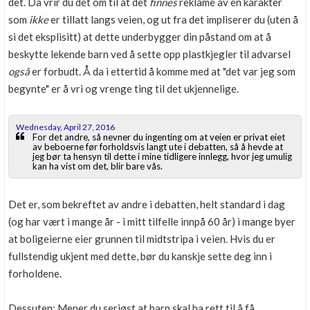
det. Da vrir du det om til at det
finnes
reklame av en karakter
som
ikke
er tillatt langs veien, og ut fra det impliserer du (uten å
si det eksplisitt) at dette underbygger din påstand om at å
beskytte lekende barn ved å sette opp plastkjegler til advarsel
også
er forbudt. Å da i ettertid å komme med at "det var jeg som
begynte" er å vri og vrenge ting til det ukjennelige.
Wednesday, April 27, 2016
For det andre, så nevner du ingenting om at veien er privat eiet
av beboerne før forholdsvis langt ute i debatten, så å hevde at
jeg bør ta hensyn til dette i mine tidligere innlegg, hvor jeg umulig
kan ha vist om det, blir bare vås.
Det er, som bekreftet av andre i debatten, helt standard i dag
(og har vært i mange år - i mitt tilfelle innpå 60 år) i mange byer
at boligeierne eier grunnen til midtstripa i veien. Hvis du er
fullstendig ukjent med dette, bør du kanskje sette deg inn i
forholdene.
Dessuten: Mener du seriøst at barn skal ha rett til å få