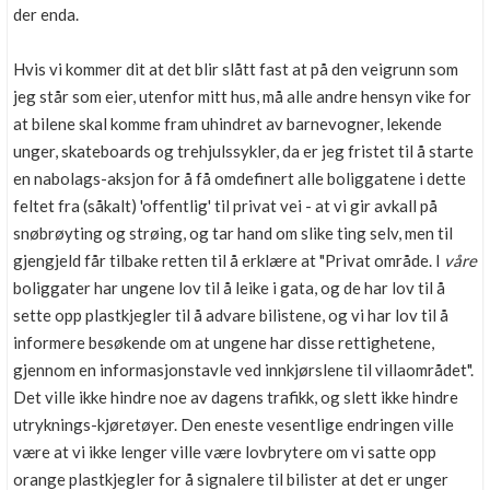
der enda.
Hvis vi kommer dit at det blir slått fast at på den veigrunn som
jeg står som eier, utenfor mitt hus, må alle andre hensyn vike for
at bilene skal komme fram uhindret av barnevogner, lekende
unger, skateboards og trehjulssykler, da er jeg fristet til å starte
en nabolags-aksjon for å få omdefinert alle boliggatene i dette
feltet fra (såkalt) 'offentlig' til privat vei - at vi gir avkall på
snøbrøyting og strøing, og tar hand om slike ting selv, men til
gjengjeld får tilbake retten til å erklære at "Privat område. I
våre
boliggater har ungene lov til å leike i gata, og de har lov til å
sette opp plastkjegler til å advare bilistene, og vi har lov til å
informere besøkende om at ungene har disse rettighetene,
gjennom en informasjonstavle ved innkjørslene til villaområdet".
Det ville ikke hindre noe av dagens trafikk, og slett ikke hindre
utryknings-kjøretøyer. Den eneste vesentlige endringen ville
være at vi ikke lenger ville være lovbrytere om vi satte opp
orange plastkjegler for å signalere til bilister at det er unger