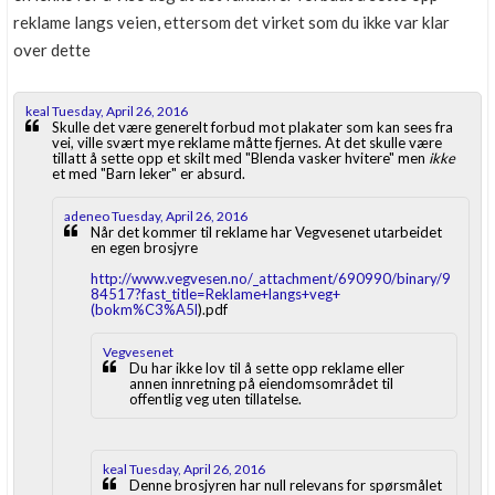
reklame langs veien, ettersom det virket som du ikke var klar
over dette
keal Tuesday, April 26, 2016
Skulle det være generelt forbud mot plakater som kan sees fra
vei, ville svært mye reklame måtte fjernes. At det skulle være
tillatt å sette opp et skilt med "Blenda vasker hvitere" men
ikke
et med "Barn leker" er absurd.
adeneo Tuesday, April 26, 2016
Når det kommer til reklame har Vegvesenet utarbeidet
en egen brosjyre
http://www.vegvesen.no/_attachment/690990/binary/9
84517?fast_title=Reklame+langs+veg+
(bokm%C3%A5l
).pdf
Vegvesenet
Du har ikke lov til å sette opp reklame eller
annen innretning på eiendomsområdet til
offentlig veg uten tillatelse.
keal Tuesday, April 26, 2016
Denne brosjyren har null relevans for spørsmålet