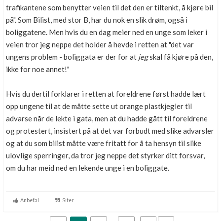
trafikantene som benytter veien til det den er tiltenkt, å kjøre bil
på". Som Bilist, med stor B, har du nok en slik drøm, også i
boliggatene. Men hvis du en dag meier ned en unge som leker i
veien tror jeg neppe det holder å hevde i retten at "det var
ungens problem - boliggata er der for at
jeg
skal få kjøre på den,
ikke for noe annet!"
Hvis du dertil forklarer i retten at foreldrene først hadde lært
opp ungene til at de måtte sette ut orange plastkjegler til
advarse når de lekte i gata, men at du hadde gått til foreldrene
og protestert, insistert på at det var forbudt med slike advarsler
og at du som bilist måtte være fritatt for å ta hensyn til slike
ulovlige sperringer, da tror jeg neppe det styrker ditt forsvar,
om du har meid ned en lekende unge i en boliggate.
Anbefal
Siter