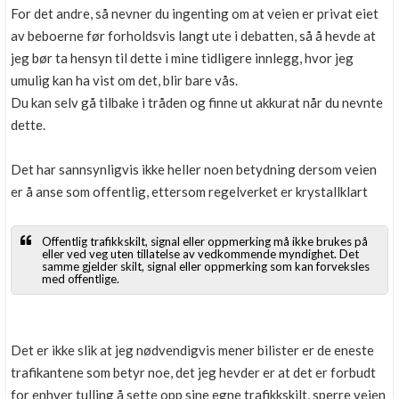
For det andre, så nevner du ingenting om at veien er privat eiet
av beboerne før forholdsvis langt ute i debatten, så å hevde at
jeg bør ta hensyn til dette i mine tidligere innlegg, hvor jeg
umulig kan ha vist om det, blir bare vås.
Du kan selv gå tilbake i tråden og finne ut akkurat når du nevnte
dette.
Det har sannsynligvis ikke heller noen betydning dersom veien
er å anse som offentlig, ettersom regelverket er krystallklart
Offentlig trafikkskilt, signal eller oppmerking må ikke brukes på
eller ved veg uten tillatelse av vedkommende myndighet. Det
samme gjelder skilt, signal eller oppmerking som kan forveksles
med offentlige.
Det er ikke slik at jeg nødvendigvis mener bilister er de eneste
trafikantene som betyr noe, det jeg hevder er at det er forbudt
for enhver tulling å sette opp sine egne trafikkskilt, sperre veien