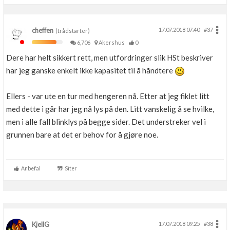
cheffen
17.07.2018 07.40
#37
(trådstarter)
6,706
Akershus
0
Dere har helt sikkert rett, men utfordringer slik HSt beskriver
har jeg ganske enkelt ikke kapasitet til å håndtere
Ellers - var ute en tur med hengeren nå. Etter at jeg fiklet litt
med dette i går har jeg nå lys på den. Litt vanskelig å se hvilke,
men i alle fall blinklys på begge sider. Det understreker vel i
grunnen bare at det er behov for å gjøre noe.
Anbefal
Siter
KjellG
17.07.2018 09.25
#38