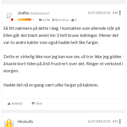
cheffen
16.07.2018 22.52
#34
(trådstarter)
6,706
Akershus
0
Så litt nærmere på dette i dag. I kontakten som allerede står på
bilen går det blant annet inn 3 helt brune ledninger. Mener det
var to andre kabler som også hadde helt like farger.
Dette er virkelig ikke noe jeg kan noe om, så tror ikke jeg gidder
å kaste bort tiden på å bli frustrert over det. Ringer et verksted i
morgen.
Hadde det nå en gang vært ulike farger på kablene..
Anbefal
Siter
Hirobofly
16.07.2018 23.50
#35