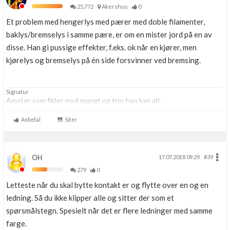
25,772
Akershus
0
Et problem med hengerlys med pærer med doble filamenter,
baklys/bremselys i samme pære, er om en mister jord på en av
disse. Han gi pussige effekter, f.eks. ok når en kjører, men
kjørelys og bremselys på én side forsvinner ved bremsing.
Signatur
Amatør som fikler med mangt og tror han kan alt.
Anbefal
Siter
OH
17.07.2018 09.29
#39
279
0
Letteste når du skal bytte kontakt er og flytte over en og en
ledning. Så du ikke klipper alle og sitter der som et
spørsmålstegn. Spesielt når det er flere ledninger med samme
farge.