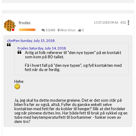
Boligmappa+
Nytt
Få mer ut av Boligmappa
frodes
15.07.2018 09.46
#32
10,486
Akershus
0
cheffen Sunday, July 15, 2018
frodes Saturday, July 14, 2018
Artig at folk refererer til "den nye typen" på en kontakt
som kom på 80-tallet.
Få i hvert fall på "den nye typen", og fyll kontakten med
fett når du er ferdig.
Hehe
Ja, jeg skal ha dette moderne greiene. Det er det som står på
bilen fra før av også, altså. Fyller du ganske enkelt selve
kontakten med fett før du kobler til henger? Slik at det fordeler
seg når pinnene dyttes inn. Har både fett til bruk på sykkel og en
tube med høytemperaturfett til borhammer - funker noen av
dem tro?