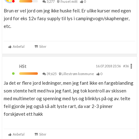
3,277
I huset mitt
0
Brun er vel jord om jeg ikke huske feil. Er ulike kurser med egen
jord for eks 12v fasy supply til lys i campingvogn/skaphenger,
etc.
Anbefal
Siter
HSt
16.07.2018 23.56
#36
39,625
Lillestrøm kommune
0
Ja det er flere jord ledninger, men jeg fant ikke en fargeblanding
som stemte helt med hva jeg fant, jeg tok kontroll av skissen
med multimeter og spenning med lys og blinklys på og av. telte
feil gjorde jeg også så alt lyste rart, da var 2-3 pinner
forskjøvet ett hakk
Anbefal
Siter