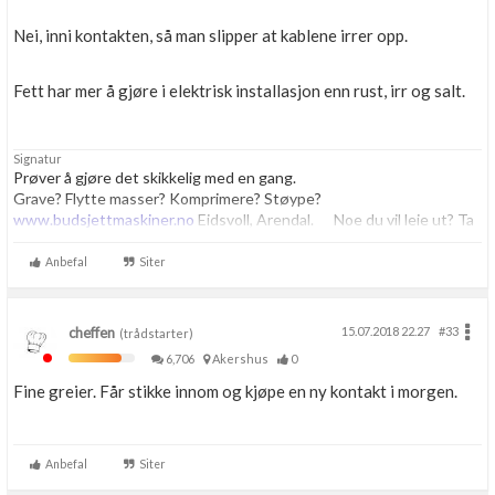
Nei, inni kontakten, så man slipper at kablene irrer opp.
Fett har mer å gjøre i elektrisk installasjon enn rust, irr og salt.
Signatur
Prøver å gjøre det skikkelig med en gang.
Grave? Flytte masser? Komprimere? Støype?
www.budsjettmaskiner.no
Eidsvoll, Arendal. Noe du vil leie ut? Ta
kontakt, vi har plass til flere.
Anbefal
Siter
cheffen
15.07.2018 22.27
#33
(trådstarter)
6,706
Akershus
0
Fine greier. Får stikke innom og kjøpe en ny kontakt i morgen.
Anbefal
Siter