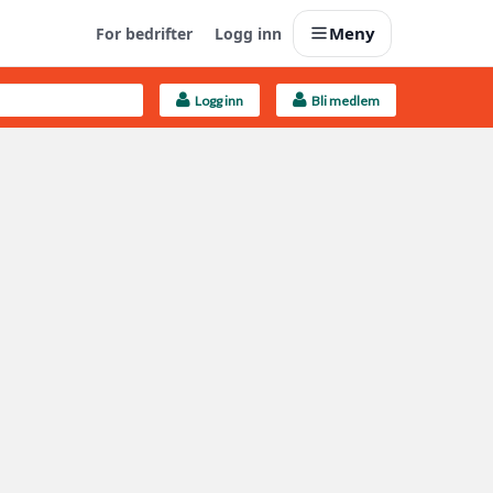
Meny
For bedrifter
Logg inn
Logg inn
Bli medlem
Last opp selv
Ta vare på fargekoder og kvitteringer
Finn håndverkere
Søk blant 9000 bedrifter
Kundeservice
Få svar på det du lurer på
Boligmappa+
Nytt
Få mer ut av Boligmappa