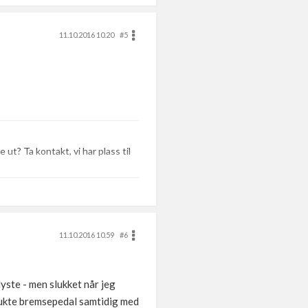
11.10.2016 10.20
#5
 ut? Ta kontakt, vi har plass til
11.10.2016 10.59
#6
yste - men slukket når jeg
brukte bremsepedal samtidig med