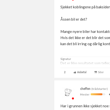
Sjekket koblingene på baksiden 
Åssen bil er det?
Mange nyere biler har kontakte
Hvis det ikke er det blir det s
kan det bli irring og dårlig kon
Signatur
Det er ikke resultatet som teller, 
2
Anbefal
Siter
cheffen
(trådstarter)
Mester
Har i grunnen ikke sjekket noe