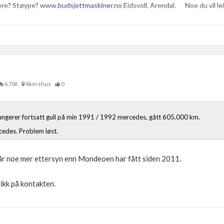
ere? Støype?
www.budsjettmaskiner.no
Eidsvoll, Arendal. Noe du vil leie
6,706
Akershus
0
fungerer fortsatt gull på min 1991 / 1992 mercedes, gått 605.000 km.
edes. Problem løst.
 får noe mer ettersyn enn Mondeoen har fått siden 2011.
kikk på kontakten.