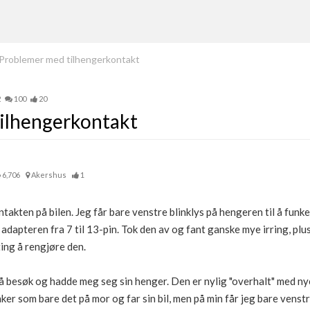
Problemer med tilhengerkontakt
2
100
20
ilhengerkontakt
6,706
Akershus
1
kten på bilen. Jeg får bare venstre blinklys på hengeren til å funke o
adapteren fra 7 til 13-pin. Tok den av og fant ganske mye irring, plu
ing å rengjøre den.
 besøk og hadde meg seg sin henger. Den er nylig "overhalt" med ny
ker som bare det på mor og far sin bil, men på min får jeg bare venstre