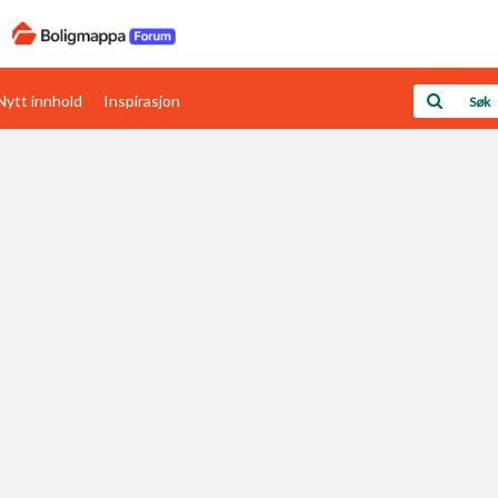
Nytt innhold
Inspirasjon
Boligens papirer
Den enkleste måten å få papirene i orden
rav
Verdi & økonomi
Din største investering
Papirer som mangler
Skaff dokumentasjon som mangler
Kom i gang med Boligmappa
Se din bolig? Klikk her