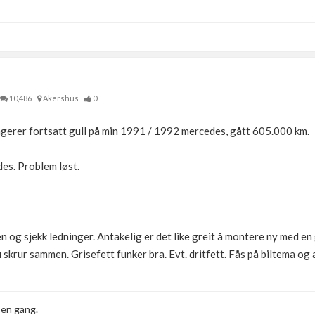
10,486
Akershus
0
ngerer fortsatt gull på min 1991 / 1992 mercedes, gått 605.000 km.
es. Problem løst.
n og sjekk ledninger. Antakelig er det like greit å montere ny med en
 skrur sammen. Grisefett funker bra. Evt. dritfett. Fås på biltema og 
 en gang.