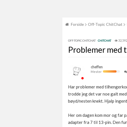
Forside
Off-Topic ChitChat
32,59
OFF-TOPIC CHITCHAT
CHITCHAT
Problemer med t
cheffen
Mester
Har problemer med tilhengerkonta
trodde jeg det var noe galt med 
bøyd/nesten knekt. Hjalp ingent
Her om dagen kom mor og far på
adapter fra 7 til 13-pin. Den fun