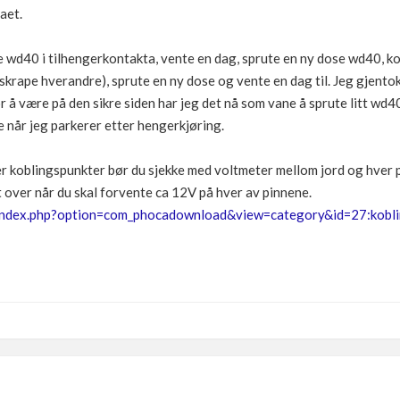
aet.
e wd40 i tilhengerkontakta, vente en dag, sprute en ny dose wd40, ko
skrape hverandre), sprute en ny dose og vente en dag til. Jeg gjento
r å være på den sikre siden har jeg det nå som vane å sprute litt wd40 
e når jeg parkerer etter hengerkjøring.
er koblingspunkter bør du sjekke med voltmeter mellom jord og hver p
t over når du skal forvente ca 12V på hver av pinnene.
o/index.php?option=com_phocadownload&view=category&id=27:kobl