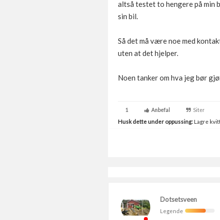
altså testet to hengere på min 
sin bil.
Så det må være noe med kontakten
uten at det hjelper.
Noen tanker om hva jeg bør gj
1
Anbefal
Siter
Husk dette under oppussing:
Lagre kvitt
Dotsetsveen
Legende