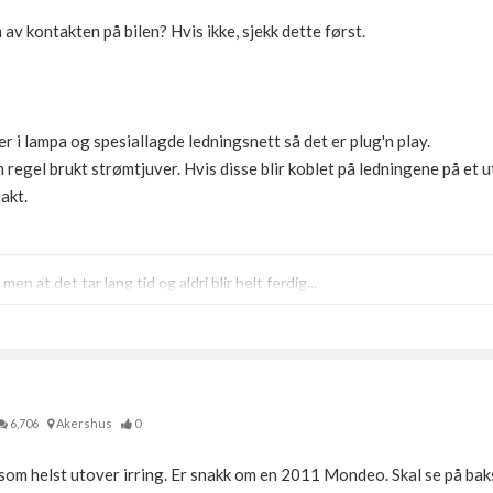
av kontakten på bilen? Hvis ikke, sjekk dette først.
r i lampa og spesiallagde ledningsnett så det er plug'n play.
om regel brukt strømtjuver. Hvis disse blir koblet på ledningene på et 
takt.
men at det tar lang tid og aldri blir helt ferdig...
6,706
Akershus
0
 som helst utover irring. Er snakk om en 2011 Mondeo. Skal se på ba