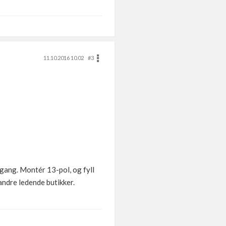
11.10.2016 10.02
#3
 gang. Montér 13-pol, og fyll
andre ledende butikker.