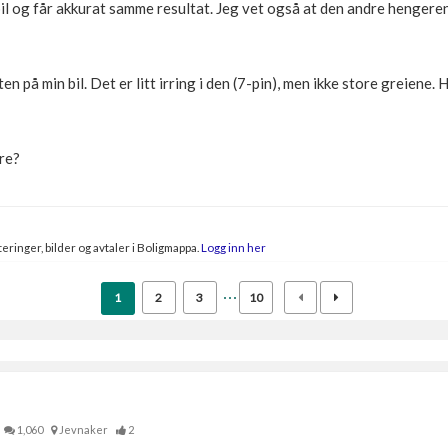
bil og får akkurat samme resultat. Jeg vet også at den andre hengeren
 på min bil. Det er litt irring i den (7-pin), men ikke store greiene. 
øre?
eringer, bilder og avtaler i Boligmappa.
Logg inn her
1
2
3
10
1,060
Jevnaker
2