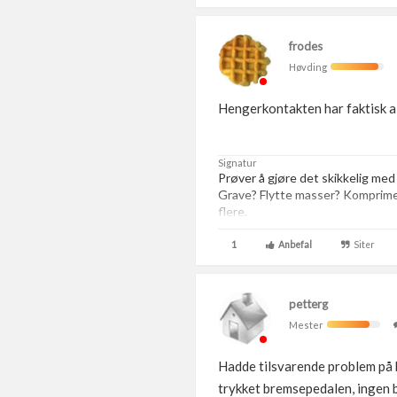
frodes
Høvding
Hengerkontakten har faktisk al
Signatur
Prøver å gjøre det skikkelig med
Grave? Flytte masser? Komprim
flere.
1
Anbefal
Siter
petterg
Mester
Hadde tilsvarende problem på b
trykket bremsepedalen, ingen b