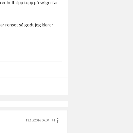
 er helt tipp topp på svigerfar
Har renset så godt jeg klarer
11.10.2016 09.34
#1