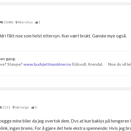
10,486
Akershus
1
dri fått noe som helst ettersyn. Kun vært brukt. Ganske mye også.
 en gang.
ere? Støype?
www.budsjettmaskiner.no
Eidsvoll, Arendal. Noe du vil leie
5,111
Sørnorge
0
egge mine biler da jeg overtok dem. Dvs at kun baklys på hengeren l
link, ingen brems. For å gjøre det hele ekstra spennende: Hvis jeg 