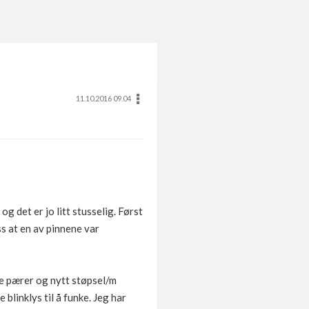
11.10.2016 09.04
g det er jo litt stusselig. Først
ss at en av pinnene var
e pærer og nytt støpsel/m
 blinklys til å funke. Jeg har