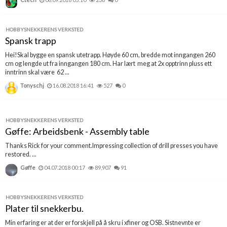
HOBBYSNEKKERENS VERKSTED
Spansk trapp
Hei!Skal bygge en spansk utetrapp. Høyde 60 cm, bredde mot inngangen 260
cm og lengde ut fra inngangen 180 cm. Har lært meg at 2x opptrinn pluss ett
inntrinn skal være 62 ...
Tonyschj
16.08.2018 16:41
527
0
HOBBYSNEKKERENS VERKSTED
Gøffe: Arbeidsbenk - Assembly table
Thanks Rick for your comment.Impressing collection of drill presses you have
restored. ...
Gøffe
04.07.2018 00:17
89,907
91
HOBBYSNEKKERENS VERKSTED
Plater til snekkerbu.
Min erfaring er at der er forskjell på å skru i xfiner og OSB. Sistnevnte er