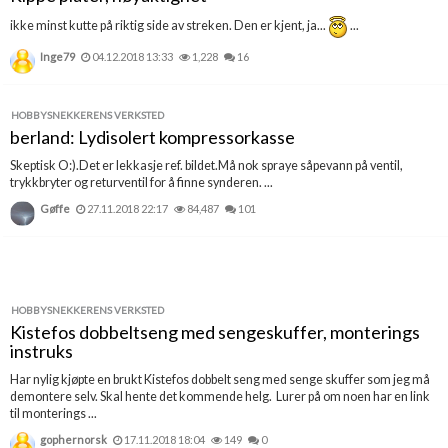
Boligmappa+
ikke minst kutte på riktig side av streken. Den er kjent, ja...
...
Nytt
Få mer ut av Boligmappa
Inge79
04.12.2018 13:33
1,228
16
HOBBYSNEKKERENS VERKSTED
berland: Lydisolert kompressorkasse
Skeptisk O:).Det er lekkasje ref. bildet.Må nok spraye såpevann på ventil,
trykkbryter og returventil for å finne synderen. ...
Gøffe
27.11.2018 22:17
84,487
101
HOBBYSNEKKERENS VERKSTED
Kistefos dobbeltseng med sengeskuffer, monterings
instruks
Har nylig kjøpte en brukt Kistefos dobbelt seng med senge skuffer som jeg må
demontere selv. Skal hente det kommende helg. Lurer på om noen har en link
til monterings ...
gophernorsk
17.11.2018 18:04
149
0