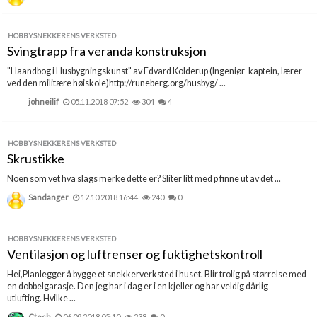
HOBBYSNEKKERENS VERKSTED
Svingtrapp fra veranda konstruksjon
"Haandbog i Husbygningskunst" av Edvard Kolderup (Ingeniør-kaptein, lærer
ved den militære høiskole)http://runeberg.org/husbyg/ ...
johneilif
05.11.2018 07:52
304
4
HOBBYSNEKKERENS VERKSTED
Skrustikke
Noen som vet hva slags merke dette er? Sliter litt med p finne ut av det ...
Sandanger
12.10.2018 16:44
240
0
HOBBYSNEKKERENS VERKSTED
Ventilasjon og luftrenser og fuktighetskontroll
Hei,Planlegger å bygge et snekkerverksted i huset. Blir trolig på størrelse med
en dobbelgarasje. Den jeg har i dag er i en kjeller og har veldig dårlig
utlufting. Hvilke ...
Ctech
06.09.2018 05:10
238
0