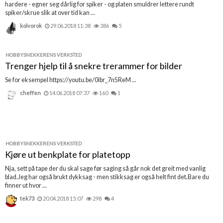
hardere - egner seg dårlig for spiker - og platen smuldrer lettere rundt
spiker/skrue slik at over tid kan ...
kolvorok
29.06.2018 11:38
386
5
HOBBYSNEKKERENS VERKSTED
Trenger hjelp til å snekre trerammer for bilder
Se for eksempel https://youtu.be/0ibr_7n5ReM ...
cheffen
14.06.2018 07:37
160
1
HOBBYSNEKKERENS VERKSTED
Kjøre ut benkplate for platetopp
Nja, sett på tape der du skal sage før saging så går nok det greit med vanlig
blad.Jeg har også brukt dykksag - men stikksag er også helt fint det.Bare du
finner ut hvor ...
tek73
20.04.2018 15:07
298
4