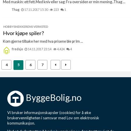
Med maskin: ett fett.Med kniv eller sag: Fra oversiden er min mening..Thag ...
Thag
17.11.2017 15:30
223
1
HOBBYSNEKKERENS VERKSTED
Hvor kjøpe spiler?
Kom gjerne tilbake her med hva prisene ble pr lm ...
fredsjo
14.11.2017 23:14
4,424
4
4
5
6
7
ByggeBolig.no
Vi bruker informasjonskapsler (cookies) for å øke
brukervennligheten i samsvar med Lov om elektronisk
kommunikasjon.