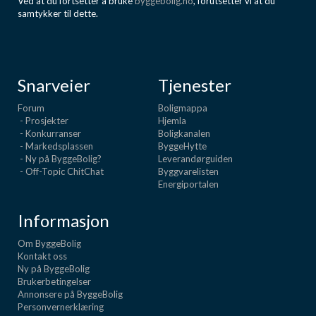
Ved at du fortsetter å bruke
byggebolig.no
, forutsetter vi at du
samtykker til dette.
Snarveier
Tjenester
Forum
Boligmappa
- Prosjekter
Hjemla
- Konkurranser
Boligkanalen
- Markedsplassen
ByggeHytte
- Ny på ByggeBolig?
Leverandørguiden
- Off-Topic ChitChat
Byggvarelisten
Energiportalen
Informasjon
Om ByggeBolig
Kontakt oss
Ny på ByggeBolig
Brukerbetingelser
Annonsere på ByggeBolig
Personvernerklæring