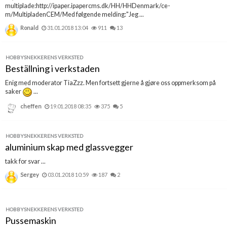
multiplade:http://ipaper.ipapercms.dk/HH/HHDenmark/ce-
m/MultipladenCEM/Med følgende melding:"Jeg ...
Ronald
31.01.2018 13:04
911
13
HOBBYSNEKKERENS VERKSTED
Beställning i verkstaden
Enig med moderator TiaZzz. Men fortsett gjerne å gjøre oss oppmerksom på
saker
...
cheffen
19.01.2018 08:35
375
5
HOBBYSNEKKERENS VERKSTED
aluminium skap med glassvegger
takk for svar ...
Sergey
03.01.2018 10:59
187
2
HOBBYSNEKKERENS VERKSTED
Pussemaskin