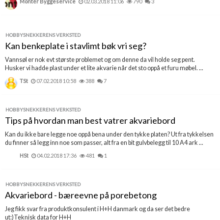
Montér Byggeservice
02.03.2018 11:06
790
3
HOBBYSNEKKERENS VERKSTED
Kan benkeplate i stavlimt bøk vri seg?
Vannsøl er nok evt største problemet og om denne da vil holde seg pent.
Husker vi hadde plast under et lite akvarie når det sto oppå et furu møbel. ...
TSt
07.02.2018 10:58
388
7
HOBBYSNEKKERENS VERKSTED
Tips på hvordan man best vatrer akvariebord
Kan du ikke bare legge noe oppå bena under den tykke platen? Ut fra tykkelsen
du finner så legg inn noe som passer, alt fra en bit gulvbelegg til 10 A4 ark ...
HSt
04.02.2018 17:36
481
1
HOBBYSNEKKERENS VERKSTED
Akvariebord - bæreevne på porebetong
Jeg fikk svar fra produktkonsulent i H+H danmark og da ser det bedre
ut:)Teknisk data for H+H