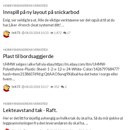
HOBBYSNEKKERENS VERKSTED
Innspill på ny layout på snickarbod
Enig, ser veldig bra ut. Alle de viktige verktøyene ser det også ut til at du
har.Liker «french cleat systemet ditt! ...
tek73
04.03.2018 10:23
1,872
17
HOBBYSNEKKERENS VERKSTED
Plast til bordsaggjerde
UHMW selges i alke fall via ebay.https://m.ebay.com/itm/UHMW-
Polyethylene-Plastic-Sheet-1-2-x-12-x-24-White-Color/142679768477?
hash=item2138607d9d:g:QtIAAOSwvg9XdIxaHva det heter i norge eller
hvem ...
tek73
04.03.2018 10:17
352
2
HOBBYSNEKKERENS VERKSTED
Lekteavstand tak - Raft.
Her er det litt forskjellig avhengig av hvilke tak du skal ha. Så du må sjekke ut
leggeannvisningen fra den leverandøren du skal ha. ...