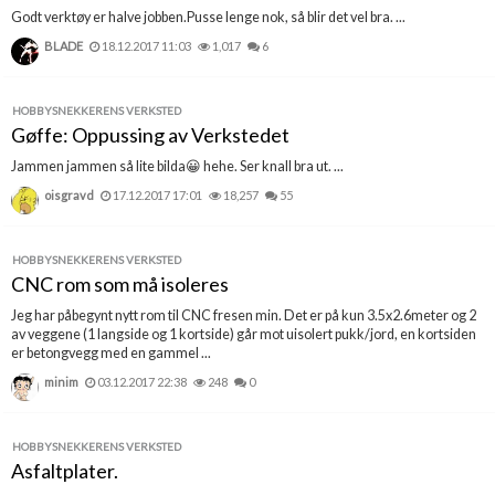
Godt verktøy er halve jobben.Pusse lenge nok, så blir det vel bra. ...
BLADE
18.12.2017 11:03
1,017
6
HOBBYSNEKKERENS VERKSTED
Gøffe: Oppussing av Verkstedet
Jammen jammen så lite bilda😀 hehe. Ser knall bra ut. ...
oisgravd
17.12.2017 17:01
18,257
55
HOBBYSNEKKERENS VERKSTED
CNC rom som må isoleres
Jeg har påbegynt nytt rom til CNC fresen min. Det er på kun 3.5x2.6meter og 2
av veggene (1 langside og 1 kortside) går mot uisolert pukk/jord, en kortsiden
er betongvegg med en gammel ...
minim
03.12.2017 22:38
248
0
HOBBYSNEKKERENS VERKSTED
Asfaltplater.