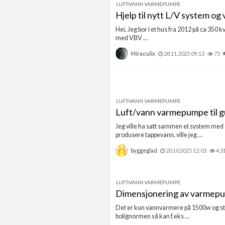
LUFT-VANN VARMEPUMPE
Hjelp til nytt L/V system og 
Hei, Jeg bor i et hus fra 2012 på ca 350
med VBV ...
Miraculix
28.11.2025 09:13
75
LUFT-VANN VARMEPUMPE
Luft/vann varmepumpe til 
Jeg ville ha satt sammen et system med
produsere tappevann, ville jeg ...
byggeglad
20.10.2025 12:03
4,3
LUFT-VANN VARMEPUMPE
Dimensjonering av varmep
Det er kun vannvarmere på 1500w og stør
bolignormen så kan f.eks ...