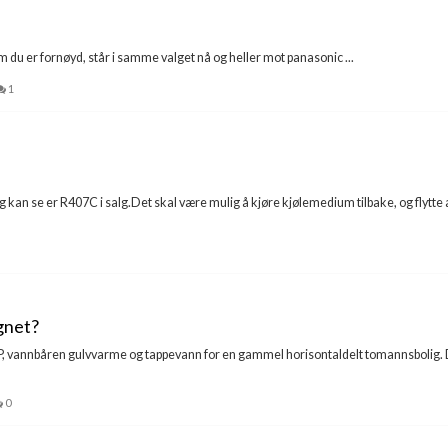
m du er fornøyd, står i samme valget nå og heller mot panasonic ...
1
g kan se er R407C i salg.Det skal være mulig å kjøre kjølemedium tilbake, og flytte an
gnet?
P, vannbåren gulvvarme og tappevann for en gammel horisontaldelt tomannsbolig. 
0