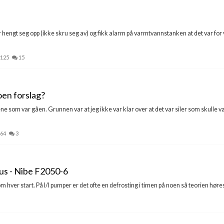
ar hengt seg opp (ikke skru seg av) og fikk alarm på varmtvannstanken at det var for
,125
15
en forslag?
ne som var gåen. Grunnen var at jeg ikke var klar over at det var siler som skulle vær
64
3
hus - Nibe F2050-6
 hver start. På l/l pumper er det ofte en defrosting i timen på noen så teorien høres i