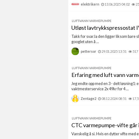
elektrikern
13.06.2025 04:02
2
LUFT-VANN VARMEPUMPE
Utløst lavtrykkspressosta
Takk for svarJa den ligger liksom bare sl
googlet uten å ...
pettersor
29.01.2025 13:51
517
LUFT-VANN VARMEPUMPE
Erfaring med luft vann va
Jeg endte opp med en 3 - delt løsning1:
vaktmesterservice 2x 49kr for 4 ...
Zentage2
08.12.2024 08:51
17,
LUFT-VANN VARMEPUMPE
CTC varmepumpe-vifte går 
Vanskelig å si. Hvis en dytter vifte med en