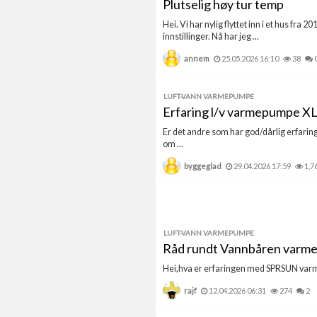
Plutselig høy tur temp
Hei. Vi har nylig flyttet inn i et hus fr
innstillinger. Nå har jeg ...
annem
25.05.2026 16:10
38
LUFT-VANN VARMEPUMPE
Erfaring l/v varmepumpe X
Er det andre som har god/dårlig erfaring
om ...
byggeglad
29.04.2026 17:59
1,7
LUFT-VANN VARMEPUMPE
Råd rundt Vannbåren varme 
Hei,hva er erfaringen med SPRSUN varm
rajf
12.04.2026 06:31
274
2