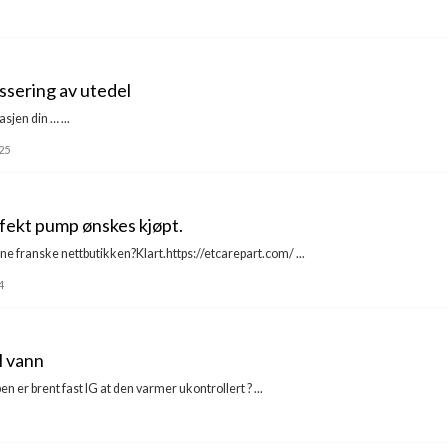
sering av utedel
rasjen din … ...
25
ffekt pump ønskes kjøpt.
nne franske nettbutikken?Klart.https://etcarepart.com/ ...
4
l vann
ben er brent fast IG at den varmer ukontrollert ? ...