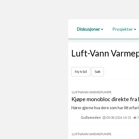
Diskusjoner
Prosjekter
Luft-Vann Varm
Ny tråd
Søk
LUFT-VANN VARMEPUMPE
Kjøpe monobloc direkte fra 
Hører gjerne hva dere som har litt erfari
Gullsmeden
04.08.2026 14:31
7
LUFT-VANN VARMEPUMPE