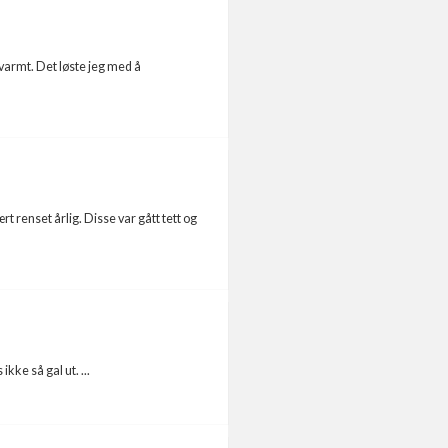
 varmt. Det løste jeg med å
t renset årlig. Disse var gått tett og
kke så gal ut. ...