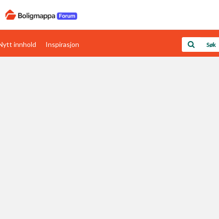
Nytt innhold
Inspirasjon
Boligens papirer
Den enkleste måten å få papirene i orden
rav
Verdi & økonomi
Din største investering
Papirer som mangler
Skaff dokumentasjon som mangler
Kom i gang med Boligmappa
Se din bolig? Klikk her