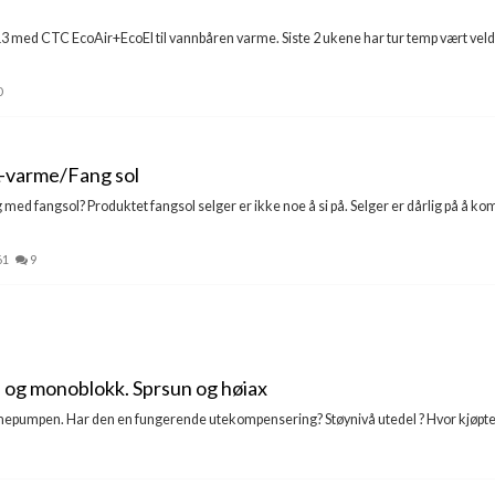
a 2013 med CTC EcoAir+EcoEl til vannbåren varme. Siste 2 ukene har tur temp vært veld
0
L-varme/Fang sol
 med fangsol? Produktet fangsol selger er ikke noe å si på. Selger er dårlig på å ko
61
9
og monoblokk. Sprsun og høiax
epumpen. Har den en fungerende utekompensering? Støynivå utedel ? Hvor kjøpte 