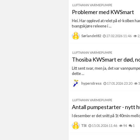
LUFT-VANN VARMEPUMPE
Problemer med KWSmart
Hei. Har opplevd at relet på el-kolben h
tvangskjøre releene i ...
Sørlandet82
27.02.2026 11:46
2
LUFT-VANN VARMEPUMPE
Thosiba KWSmart er død, no
Litt sent svar, men ja, det var vannpumpe
dette ...
hyperstress
17.01.2026 23:20
5
LUFT-VANN VARMEPUMPE
Antall pumpestarter - nytt 
I desember er det snitt på 1t 40min mellom
TSt
15.01.2026 11:46
94
1