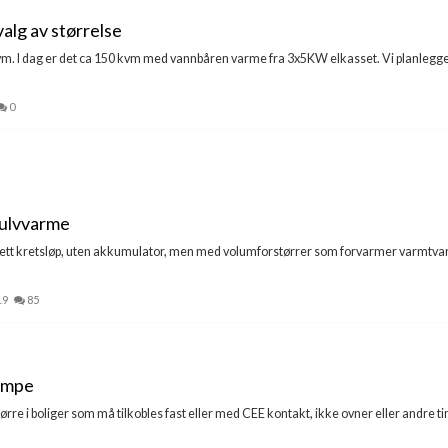
valg av størrelse
 kvm. I dag er det ca 150 kvm med vannbåren varme fra 3x5KW elkasset. Vi planlegger 
0
gulvvarme
 ett kretsløp, uten akkumulator, men med volumforstørrer som forvarmer varmtvan
19
85
umpe
re i boliger som må tilkobles fast eller med CEE kontakt, ikke ovner eller andre t