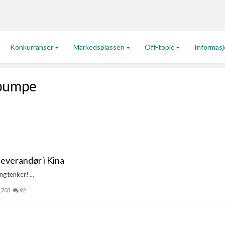
Konkurranser
Markedsplassen
Off-topic
Informas
epumpe
leverandør i Kina
ng tenker! ...
,703
92