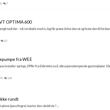
52
7
t IVT OPTIMA 600
engt nedi der - nå i en blokk med is.Jeg får prøve å tine den ut og feste den til forda
10
rmepumpe fra WEE
 easy installer springs 299kr fra Eldirekte.no2: vibrasjonsdempende gummiplater 
571
124
ikke rundt
 pinne (pass fingre) starter den såvidt da ? ...