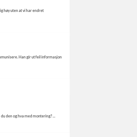
ig høy uten at vi har endret
mmunisere. Han gir ut feil informasjon
du den og hva med montering? ...