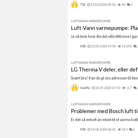
TSt
10.10.2024 09:50
90
1
LUFT-VANN VARMEPUMPE
Luft-Vann varmepumpe: Plas
Ja så tenk hvor ille det ville blitt inne i ga
HSt
25.09.2024 19:04
14,395
LUFT-VANN VARMEPUMPE
LG Therma V deler, eller de
Svært bra! Kan du gi oss adressen til de
isanfa
26.07.2024 17:50
117
LUFT-VANN VARMEPUMPE
Problemer med Bosch luft ti
Er det så enkelt at releet til el varme kol
HSt
14.06.2024 06:41
210
1