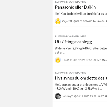
LUFT-VANN VARMEPUMPE
Panasonic eller Daikin
Hei!Kan du dele hvilken du gikk for og o
Orjan91
02.01.2026 00:16
484
LUFT-VANN VARMEPUMPE
Utskifting av anlegg
Bildene viser 2,99 kg R407C. Etter det je
det er ...
TBL2
28.12.2025 23:57
172
6
LUFT-VANN VARMEPUMPE
Hva synes du om dette desi
Hei,Jeg planlegger et anlegg med L/V V
~8.2kW ved -10°C og ~3.6kW ved ...
JohnnyT
16.12.2025 15:29
97