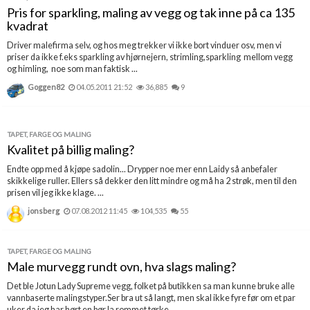
Pris for sparkling, maling av vegg og tak inne på ca 135
kvadrat
Driver malefirma selv, og hos meg trekker vi ikke bort vinduer osv, men vi
priser da ikke f.eks sparkling av hjørnejern, strimling,sparkling mellom vegg
og himling, noe som man faktisk ...
Goggen82
04.05.2011 21:52
36,885
9
TAPET, FARGE OG MALING
Kvalitet på billig maling?
Endte opp med å kjøpe sadolin... Drypper noe mer enn Laidy så anbefaler
skikkelige ruller. Ellers så dekker den litt mindre og må ha 2 strøk, men til den
prisen vil jeg ikke klage. ...
jonsberg
07.08.2012 11:45
104,535
55
TAPET, FARGE OG MALING
Male murvegg rundt ovn, hva slags maling?
Det ble Jotun Lady Supreme vegg, folket på butikken sa man kunne bruke alle
vannbaserte malingstyper.Ser bra ut så langt, men skal ikke fyre før om et par
uker da jeg har hørt en bør la rommet tørke ...