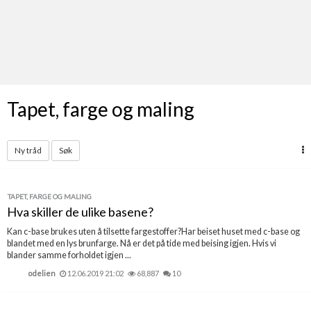
Last opp selv
Ta vare på fargekoder og kvitteringer
Verdi & økonomi
Din største investering
Tapet, farge og maling
Finn håndverkere
Søk blant 9000 bedrifter
Ny tråd
Søk
Papirer som mangler
Skaff dokumentasjon som mangler
TAPET, FARGE OG MALING
Hva skiller de ulike basene?
Kundeservice
Kan c-base brukes uten å tilsette fargestoffer?Har beiset huset med c-base og
Få svar på det du lurer på
blandet med en lys brunfarge. Nå er det på tide med beising igjen. Hvis vi
blander samme forholdet igjen ...
Kom i gang med Boligmappa
odelien
12.06.2019 21:02
68,887
10
Se din bolig? Klikk her