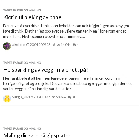
TAPET, FARGE OG MALING
Klorin til bleking av panel
Det er vel å overdrive. I en lukket beholder kan nok frigjøringen av oksygen
føre til trykk. Det har jeg opplevet selv flere ganger. Men i åpne rom er det
ingen fare. Hydrogenperoksyd er jo alminnelig ...
akeleie
20.04.2009 23:16
14,044
4
TAPET, FARGE OG MALING
Helsparkling av vegg - male rett på?
Hei har ikke lest alt her men bare deler bare mine erfaringer kort fra min
forrige leilighet og prosjekt. Det var stort sett betongvegger med gips der det
var lettvegger. Opprinnelig var det strie / ...
varg
07.05.2014 10:37
68,866
31
TAPET, FARGE OG MALING
Maling direkte på gipsplater