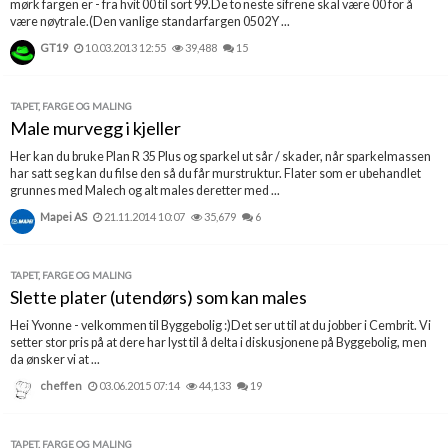
mørk fargen er - fra hvit 00 til sort 99.De to neste sifrene skal være 00 for å
være nøytrale.(Den vanlige standarfargen 0502Y ...
GT19
10.03.2013 12:55
39,488
15
TAPET, FARGE OG MALING
Male murvegg i kjeller
Her kan du bruke Plan R 35 Plus og sparkel ut sår / skader, når sparkelmassen
har satt seg kan du filse den så du får murstruktur. Flater som er ubehandlet
grunnes med Malech og alt males deretter med ...
Mapei AS
21.11.2014 10:07
35,679
6
TAPET, FARGE OG MALING
Slette plater (utendørs) som kan males
Hei Yvonne - velkommen til Byggebolig :)Det ser ut til at du jobber i Cembrit. Vi
setter stor pris på at dere har lyst til å delta i diskusjonene på Byggebolig, men
da ønsker vi at ...
cheffen
03.06.2015 07:14
44,133
19
TAPET, FARGE OG MALING