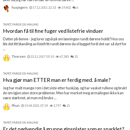
husjegern
17.12.2011 22:33
19,402
6
TAPET, FARGE OG MALING
Hvordan få til fine fuger ved listefrie vinduer
Dytter på denne - jeg lurer også på om løsningen rundt dørene holdt? Hos oss
ble det litt blanding av listefritt rundt dørene da vi bygget fordi det var så dyrt for
...
TIversen
22.11.2017 05:10
67,383
32
TAPET, FARGE OG MALING
Hva gjør man ETTER man er ferdig med. å male?
Jeg har malt mange rom i det siste etter huskjop, og har vasket rullene og brukt
de om igjen uten store problemer. Men har merket meg at malingen ikke kan
være størknet, at man må bruke ...
Phun
19.04.2021 07:39
2,797
21
TAPET, FARGE OG MALING
Er det nødvendig å grunne gipsplater som er sparklet?