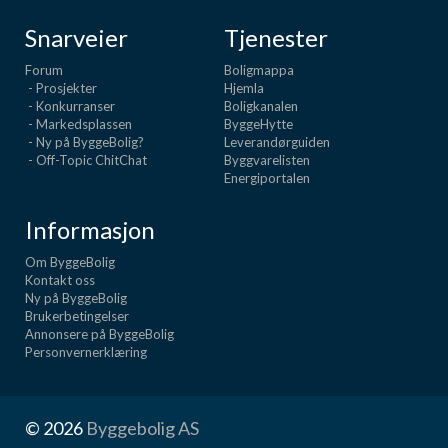
Snarveier
Tjenester
Forum
Boligmappa
- Prosjekter
Hjemla
- Konkurranser
Boligkanalen
- Markedsplassen
ByggeHytte
- Ny på ByggeBolig?
Leverandørguiden
- Off-Topic ChitChat
Byggvarelisten
Energiportalen
Informasjon
Om ByggeBolig
Kontakt oss
Ny på ByggeBolig
Brukerbetingelser
Annonsere på ByggeBolig
Personvernerklæring
© 2026
Byggebolig AS