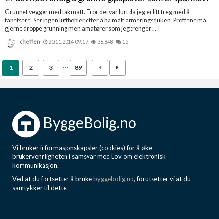
Grunnet vegger med takmatt. Tror det var lurt da jeg er litt treg med å
tapetsere. Ser ingen luftbobler etter å ha malt armeringsduken. Proffene må
gjerne droppe grunning men amatører som jeg trenger ...
cheffen
20.11.2014 09:17
36,848
15
1
2
3
89
ByggeBolig.no
Vi bruker informasjonskapsler (cookies) for å øke
brukervennligheten i samsvar med Lov om elektronisk
kommunikasjon.
Ved at du fortsetter å bruke
byggebolig.no
, forutsetter vi at du
samtykker til dette.