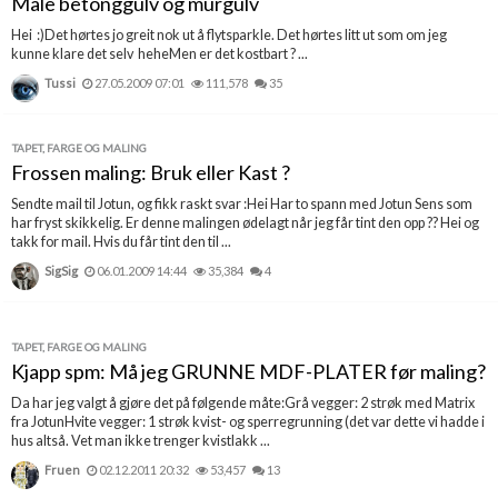
Male betonggulv og murgulv
Hei :)Det hørtes jo greit nok ut å flytsparkle. Det hørtes litt ut som om jeg
kunne klare det selv heheMen er det kostbart ? ...
Tussi
27.05.2009 07:01
111,578
35
TAPET, FARGE OG MALING
Frossen maling: Bruk eller Kast ?
Sendte mail til Jotun, og fikk raskt svar :Hei Har to spann med Jotun Sens som
har fryst skikkelig. Er denne malingen ødelagt når jeg får tint den opp ?? Hei og
takk for mail. Hvis du får tint den til ...
SigSig
06.01.2009 14:44
35,384
4
TAPET, FARGE OG MALING
Kjapp spm: Må jeg GRUNNE MDF-PLATER før maling?
Da har jeg valgt å gjøre det på følgende måte:Grå vegger: 2 strøk med Matrix
fra JotunHvite vegger: 1 strøk kvist- og sperregrunning (det var dette vi hadde i
hus altså. Vet man ikke trenger kvistlakk ...
Fruen
02.12.2011 20:32
53,457
13