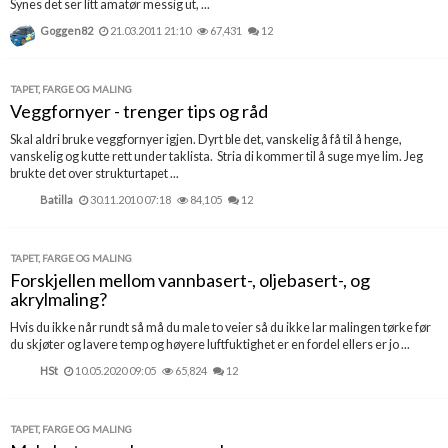
Synes det ser litt amatør messig ut, ...
Goggen82
21.03.2011 21:10
67,431
12
TAPET, FARGE OG MALING
Veggfornyer - trenger tips og råd
Skal aldri bruke veggfornyer igjen. Dyrt ble det, vanskelig å få til å henge,
vanskelig og kutte rett under taklista. Stria di kommer til å suge mye lim. Jeg
brukte det over strukturtapet ...
Batilla
30.11.2010 07:18
84,105
12
TAPET, FARGE OG MALING
Forskjellen mellom vannbasert-, oljebasert-, og
akrylmaling?
Hvis du ikke når rundt så må du male to veier så du ikke lar malingen tørke før
du skjøter og lavere temp og høyere luftfuktighet er en fordel ellers er jo ...
HSt
10.05.2020 09:05
65,824
12
TAPET, FARGE OG MALING