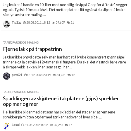
Jeg bruker å handle en 10-liter med noe billig skvip på Coop for å "teste" vegger
og tak. Typisk 10 matt råhvit. Det metter platene litt også så du slipper å bruke
så mye av dyrere maling. ...
TiaZzz
28.08.2011 18:12
59,607
21
TAPET, FARGE OG MALING
Fjerne lakk på trappetrinn
Jeg har ikke prøvd dette selv, men har hørt at å bruke konsentrert grønnsåpe i
trinnene og la det virke i 24 timer skal fungere. Da skal det visstnok bare være
å skrape vekk lakken. Men som sagt - har ...
psv021
01.12.2008 20:19
34,761
12
TAPET, FARGE OG MALING
Sparklingen av skjøtene i takplatene (gips) sprekker
opp mer og mer
Hei har ikke bilder med det som har skjedd en del steder er at remsene
sprekker på midten og dermed spriker nedover på hver side. ...
Lasol
31.08.2012 10:35
37,257
15