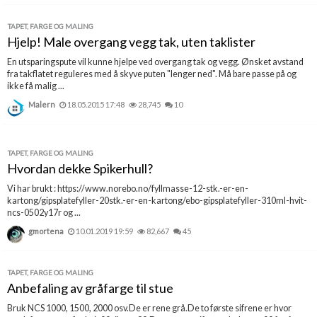
TAPET, FARGE OG MALING
Hjelp! Male overgang vegg tak, uten taklister
En utsparingspute vil kunne hjelpe ved overgang tak og vegg. Ønsket avstand
fra takflatet reguleres med å skyve puten "lenger ned". Må bare passe på og
ikke få malig ...
Malern
18.05.2015 17:48
28,745
10
TAPET, FARGE OG MALING
Hvordan dekke Spikerhull?
Vi har brukt : https://www.norebo.no/fyllmasse-12-stk.-er-en-
kartong/gipsplatefyller-20stk.-er-en-kartong/ebo-gipsplatefyller-310ml-hvit-
ncs-0502y17r og ...
gmortena
10.01.2019 19:59
82,667
45
TAPET, FARGE OG MALING
Anbefaling av gråfarge til stue
Bruk NCS 1000, 1500, 2000 osv.De er rene grå.De to første sifrene er hvor