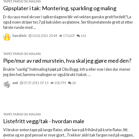
TAPET, FARGE OG MALING
Boligmappa+
Gipsplater i tak: Montering, sparkling og maling
Nytt
Få mer ut av Boligmappa
Er du raus med skruer i spikerslagene blir vel vekten ganske greit fordelt? La
også noen striper tec7 på baksiden av platene. Ser tilsynelatende greit ut etter
første runde med ...
handiels
10.02.2021 20:44
173,607
161
TAPET, FARGE OG MALING
Pipe/mur av rød murstein, hva skal jeg gjøre med den?
Brukte "vanlig" hvitmaling kjøpt på Obs Bygg. Infra eller noe i den dur mener
jeg den het.Samme malingen er også brukt i taket. ...
awt
07.07.2011 07:15
100,795
24
TAPET, FARGE OG MALING
Listefritt vegg/tak - hvordan male
Vi bruker enten tape på lange flater, eller bare på frihånd på korte flater, litt
øvelse og en god pensel er mye gjort...Trekker aldri tak fargen ned på veggen,